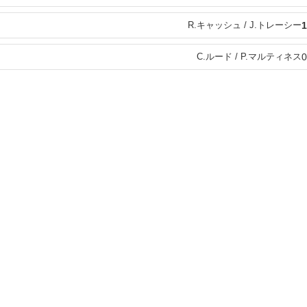
R.キャッシュ / J.トレーシー
1
C.ルード / P.マルティネス
0