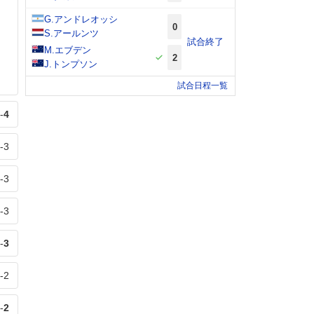
G.アンドレオッシ
0
S.アールンツ
試合終了
M.エブデン
2
J.トンプソン
試合日程一覧
-
4
-
3
-
3
-
3
-
3
-
2
-
2