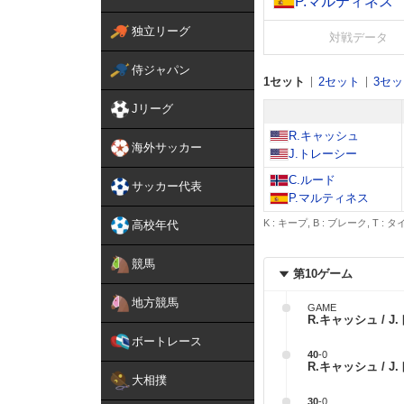
P.マルティネス
独立リーグ
対戦データ
侍ジャパン
1セット
2セット
3セ
Jリーグ
R.キャッシュ
海外サッカー
J.トレーシー
C.ルード
サッカー代表
P.マルティネス
K : キープ, B : ブレーク, T :
高校年代
競馬
第10ゲーム
地方競馬
GAME
R.キャッシュ / 
ボートレース
40
-
0
R.キャッシュ / 
大相撲
30
-
0