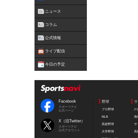
ニュース
コラム
公式情報
ライブ配信
今日の予定
Facebook
野球
サ
スポーツナビ
プロ野球
J
公式ページ
MLB
海
X（旧Twitter）
高校野球
サ
スポーツナビ
公式アカウント
大学野球
高