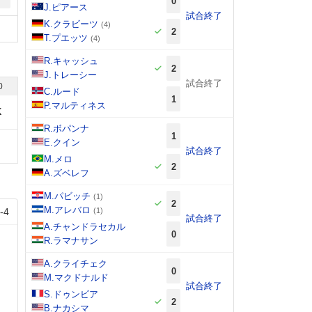
0
J.ピアース
試合終了
K.クラビーツ
(4)
2
T.プエッツ
(4)
R.キャッシュ
2
J.トレーシー
試合終了
0
C.ルード
1
P.マルティネス
K
R.ボパンナ
1
E.クイン
試合終了
M.メロ
2
A.ズベレフ
M.パビッチ
(1)
2
M.アレバロ
-
4
(1)
試合終了
A.チャンドラセカル
0
R.ラマナサン
A.クライチェク
0
M.マクドナルド
試合終了
S.ドゥンビア
2
B.ナカシマ