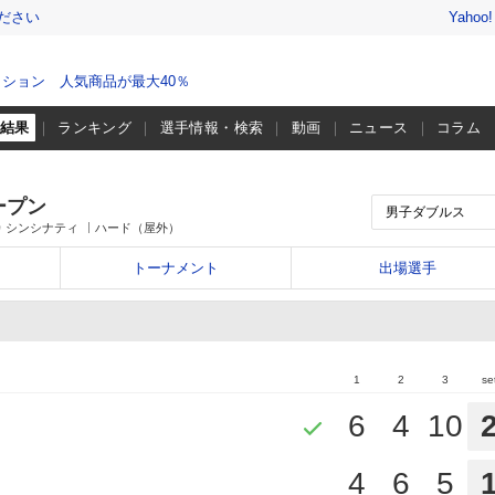
ださい
Yahoo
ション 人気商品が最大40％
・結果
ランキング
選手情報・検索
動画
ニュース
コラム
ープン
 シンシナティ
ハード（屋外）
トーナメント
出場選手
1
2
3
se
6
4
10
4
6
5