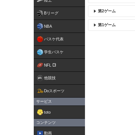
陸上
第2ゲーム
Bリーグ
第1ゲーム
NBA
バスケ代表
学生バスケ
NFL
他競技
Doスポーツ
サービス
toto
コンテンツ
動画