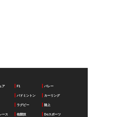
ュア
F1
バレー
バドミントン
カーリング
ラグビー
陸上
レース
他競技
Doスポーツ