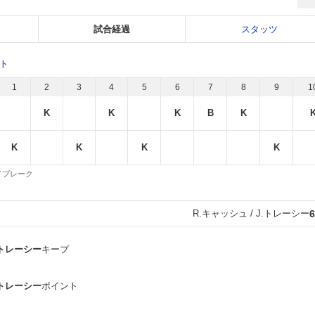
試合経過
スタッツ
ット
1
2
3
4
5
6
7
8
9
1
K
K
K
B
K
K
K
K
K
 タイブレーク
R.キャッシュ / J.トレーシー
6
J.トレーシー
キープ
J.トレーシー
ポイント