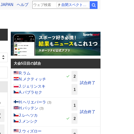
! JAPAN
ヘルプ
自閉スペクトラム症
検索
大会5日目の試合
R.ラム
2
N.メクティッチ
試合終了
J.ジェリンスキ
1
A.パブラセク
H.ヘリエバーラ
(3)
t
1
H.パッテン
(3)
試合終了
2
J.レヘツカ
2
J.メンシク
1
J.ウィズロー