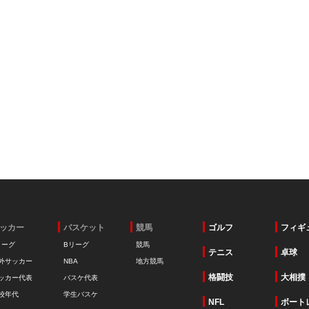
ッカー
バスケット
競馬
ゴルフ
フィギ
リーグ
Bリーグ
競馬
テニス
卓球
外サッカー
NBA
地方競馬
格闘技
大相撲
ッカー代表
バスケ代表
校年代
学生バスケ
NFL
ボート