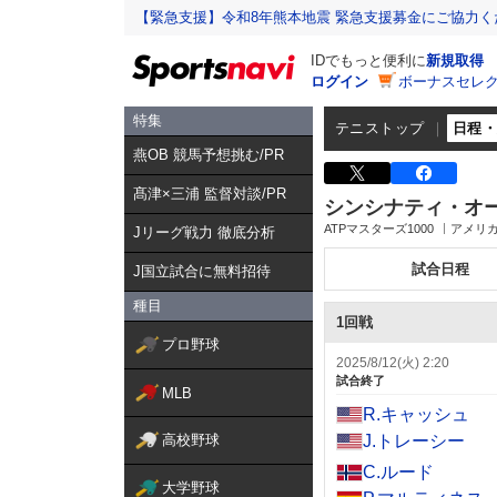
【緊急支援】令和8年熊本地震 緊急支援募金にご協力く
IDでもっと便利に
新規取得
ログイン
ボーナスセレク
特集
テニストップ
日程
燕OB 競馬予想挑む/PR
髙津×三浦 監督対談/PR
シンシナティ・オ
ATPマスターズ1000
アメリカ
Jリーグ戦力 徹底分析
試合日程
J国立試合に無料招待
種目
1回戦
プロ野球
2025/8/12(火) 2:20
試合終了
MLB
R.キャッシュ
高校野球
J.トレーシー
C.ルード
大学野球