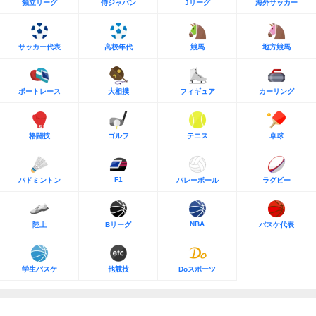
独立リーグ
侍ジャパン
Jリーグ
海外サッカー
サッカー代表
高校年代
競馬
地方競馬
ボートレース
大相撲
フィギュア
カーリング
格闘技
ゴルフ
テニス
卓球
F1
バドミントン
バレーボール
ラグビー
NBA
陸上
Bリーグ
バスケ代表
学生バスケ
他競技
Doスポーツ