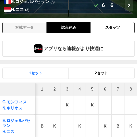
E.ロジェルバセラン
(3)
6
6
2
H.ニス
(3)
対戦データ
試合経過
スタッツ
アプリなら速報がより快適に
1セット
2セット
1
2
3
4
5
6
7
8
G.モンフィス
K
K
N.キリオス
E.ロジェルバセ
ラン
B
K
K
K
B
K
H.ニス