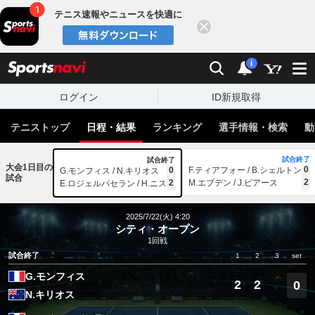
テニス速報やニュースを快適に
閉じる
スポーツナビ
検索
通知
i
ログイン
ID新規取得
テニストップ
日程・結果
ランキング
選手情報・検索
動
試合終了
試合終了
大会1日目の
0
0
F.ティアフォー / B.シェルトン
G.モンフィス / N.キリオス
試合
2
2
M.エブデン / J.ピアース
E.ロジェルバセラン / H.ニス
2025/7/22(火) 4:20
シティ・オープン
1回戦
試合終了
1
2
3
set
G.モンフィス
2
2
0
N.キリオス