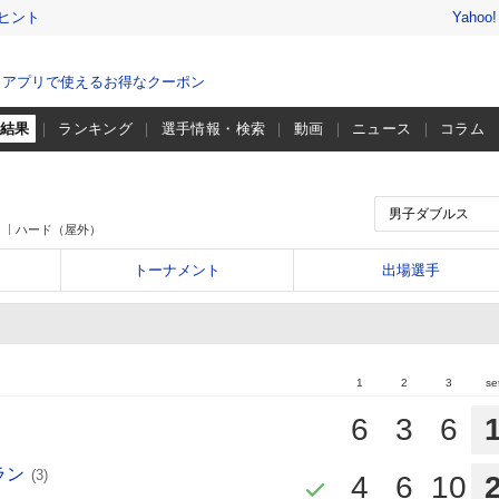
ヒント
Yahoo
、アプリで使えるお得なクーポン
・結果
ランキング
選手情報・検索
動画
ニュース
コラム
ハード（屋外）
トーナメント
出場選手
1
2
3
se
6
3
6
ラン
(3)
4
6
10