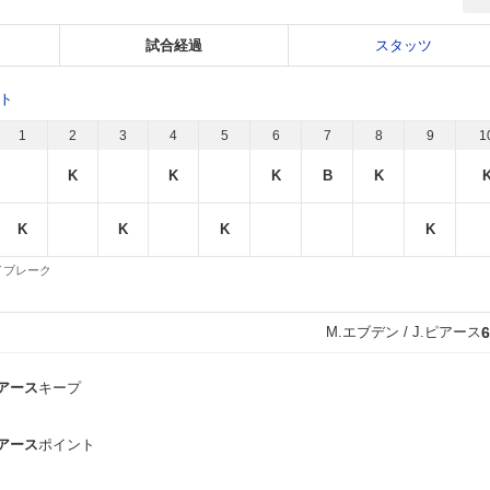
試合経過
スタッツ
ット
1
2
3
4
5
6
7
8
9
1
K
K
K
B
K
K
K
K
K
 タイブレーク
M.エブデン / J.ピアース
6
ピアース
キープ
ピアース
ポイント