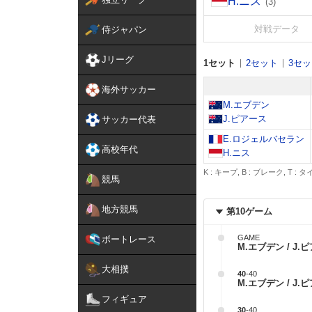
H.ニス
(3)
対戦データ
侍ジャパン
Jリーグ
1セット
2セット
3セ
海外サッカー
M.エブデン
J.ピアース
サッカー代表
E.ロジェルバセラン
高校年代
H.ニス
K : キープ, B : ブレーク, T :
競馬
地方競馬
第10ゲーム
GAME
ボートレース
M.エブデン / J.
大相撲
40
-
40
M.エブデン / J.
フィギュア
30
-
40