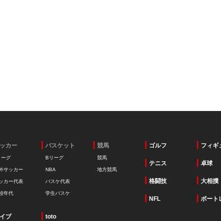
ッカー
バスケット
競馬
ゴルフ
フィギ
リーグ
Bリーグ
競馬
テニス
卓球
外サッカー
NBA
地方競馬
格闘技
大相撲
ッカー代表
バスケ代表
校年代
学生バスケ
NFL
ボート
イブ
toto