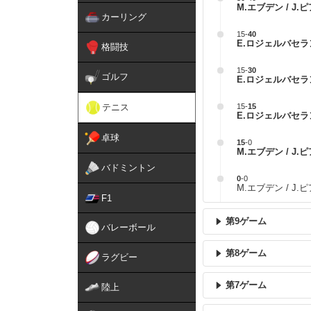
M.エブデン / J.
カーリング
15
-
40
E.ロジェルバセラン
格闘技
15
-
30
ゴルフ
E.ロジェルバセラン
テニス
15
-
15
E.ロジェルバセラン
卓球
15
-
0
M.エブデン / J.
バドミントン
0
-
0
M.エブデン / J
F1
第9ゲーム
バレーボール
第8ゲーム
ラグビー
第7ゲーム
陸上