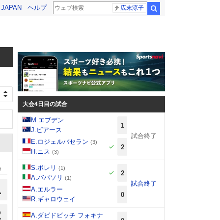
! JAPAN
ヘルプ
広末涼子
検索
大会4日目の試合
M.エブデン
1
J.ピアース
試合終了
E.ロジェルバセラン
(3)
2
H.ニス
(3)
S.ボレリ
(1)
t
2
A.ババソリ
(1)
試合終了
1
A.エルラー
0
R.ギャロウェイ
2
A.ダビドビッチ フォキナ