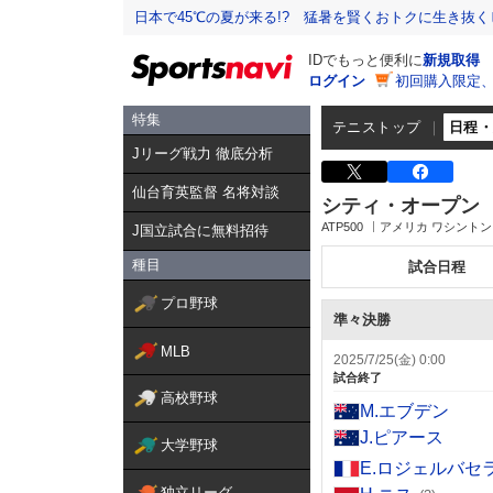
日本で45℃の夏が来る!? 猛暑を賢くおトクに生き抜く
IDでもっと便利に
新規取得
ログイン
初回購入限定
特集
テニストップ
日程
Jリーグ戦力 徹底分析
仙台育英監督 名将対談
シティ・オープン
ATP500
アメリカ ワシントン
J国立試合に無料招待
種目
試合日程
プロ野球
準々決勝
MLB
2025/7/25(金) 0:00
試合終了
高校野球
M.エブデン
J.ピアース
大学野球
E.ロジェルバセ
独立リーグ