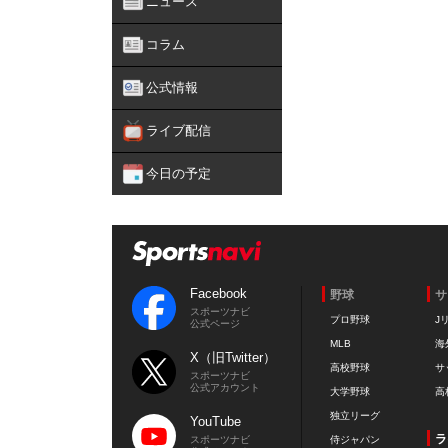
ニュース
コラム
公式情報
ライブ配信
今日の予定
Facebook
野球
サ
スポーツナビ
プロ野球
J
公式ページ
MLB
海
X（旧Twitter）
高校野球
サ
スポーツナビ
公式アカウント
大学野球
高
独立リーグ
YouTube
ラ
スポーツナビ
侍ジャパン