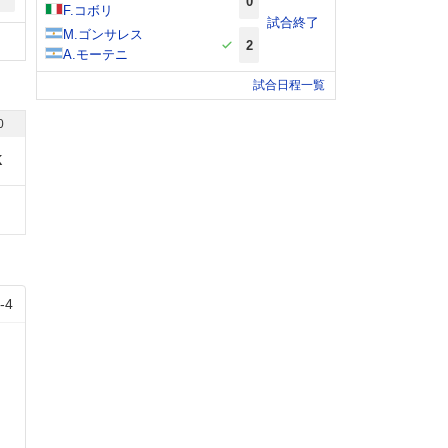
0
F.コボリ
試合終了
M.ゴンサレス
2
A.モーテニ
試合日程一覧
0
K
-
4