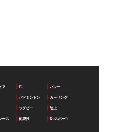
ュア
F1
バレー
バドミントン
カーリング
ラグビー
陸上
レース
他競技
Doスポーツ