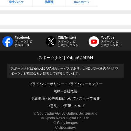
学生バスケ
他競技
Doスポーツ
Facebook
X(旧Twitter)
YouTube
スポーツナビ
スポーツナビ
スポーツナビ
公式ページ
公式アカウント
公式チャンネル
スポーツナビ
Yahoo! JAPAN
スポーツナビはYahoo! JAPANのサービスであり、LINEヤフー株式会社がス
ポーツナビ株式会社と協力して運営しています。
プライバシーポリシー
プライバシーセンター
規約
会社概要
免責事項
広告掲載について
スタッフ募集
ご意見・ご要望
ヘルプ
© Sportradar AG, St. Gallen, Switzerland
© Kyodo News Digital Co., Ltd.
© Getty Images
© Sportsnavi