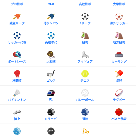
MLB
プロ野球
高校野球
大学野球
独立リーグ
侍ジャパン
Jリーグ
海外サッカー
サッカー代表
高校年代
競馬
地方競馬
ボートレース
大相撲
フィギュア
カーリング
格闘技
ゴルフ
テニス
卓球
F1
バドミントン
バレーボール
ラグビー
NBA
陸上
Bリーグ
バスケ代表