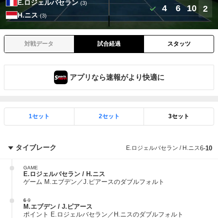
E.ロジェルバセラン
(3)
4
6
10
2
H.ニス
(3)
対戦データ
試合経過
スタッツ
アプリなら速報がより快適に
1セット
2セット
3セット
タイブレーク
E.ロジェルバセラン / H.ニス
6
-
10
GAME
E.ロジェルバセラン / H.ニス
ゲーム M.エブデン／J.ピアースのダブルフォルト
6
-
9
M.エブデン / J.ピアース
ポイント E.ロジェルバセラン／H.ニスのダブルフォルト