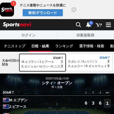
テニス速報やニュースを快適に
閉じる
スポーツナビ
検索
通知
i
ログイン
ID新規取得
テニストップ
日程・結果
ランキング
選手情報・検索
動
試合終了
試合終了
大会4日目の
2
1
S.ボレリ / A.ババソリ
M.エブデン / J.ピアース
試合
0
2
A.エルラー / R.ギャロウェイ
E.ロジェルバセラン / H.ニス
2025/7/25(金) 0:00
シティ・オープン
準々決勝
試合終了
1
2
3
set
M.エブデン
6
3
6
1
J.ピアース