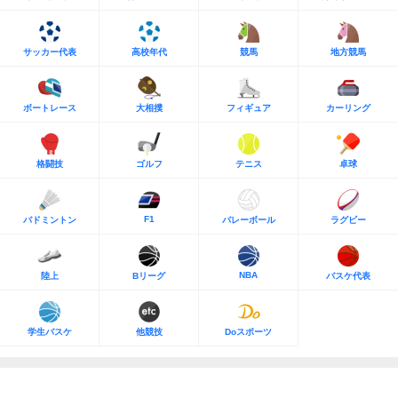
サッカー代表
高校年代
競馬
地方競馬
ボートレース
大相撲
フィギュア
カーリング
格闘技
ゴルフ
テニス
卓球
F1
バドミントン
バレーボール
ラグビー
NBA
陸上
Bリーグ
バスケ代表
学生バスケ
他競技
Doスポーツ