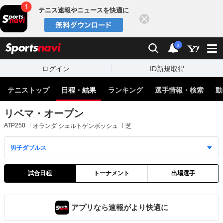
テニス速報やニュースを快適に
閉じる
スポーツナビ
検索
通知
i
ログイン
ID新規取得
テニストップ
日程・結果
ランキング
選手情報・検索
動
リベマ・オープン
ATP250
オランダ シェルトゲンボッシュ
芝
試合日程
トーナメント
出場選手
アプリなら速報がより快適に