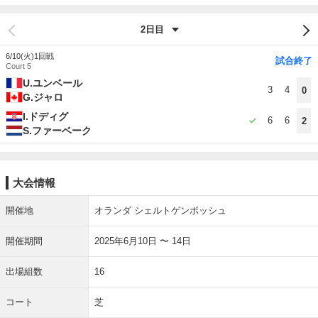
6/10(火)
1回戦
試合終了
Court 5
U.ユンベール
3
4
0
G.ジャロ
I.ドディグ
6
6
2
S.ファーベーク
大会情報
開催地
オランダ シェルトゲンボッシュ
開催期間
2025年6月10日 〜 14日
出場組数
16
コート
芝