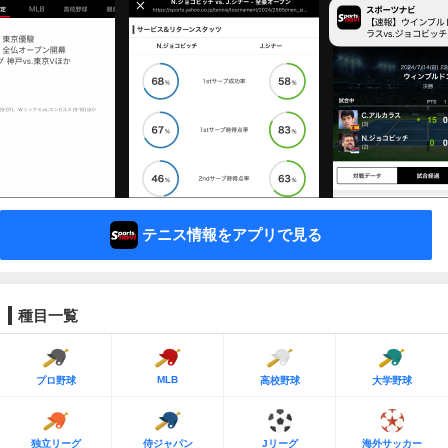
テニス情報をアプリで見る
種目一覧
MLB
プロ野球
高校野球
大学野球
独立リーグ
侍ジャパン
Jリーグ
海外サッカー