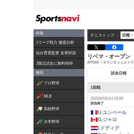
特集
テニストップ
日程
Jリーグ戦力 徹底分析
仙台育英監督 名将対談
リベマ・オープン
ATP250
オランダ シェルト
J国立試合に無料招待
種目
試合日程
プロ野球
1回戦
MLB
2025/6/10(火) 18:00
試合終了
高校野球
U.ユンベール
G.ジャロ
大学野球
I.ドディグ