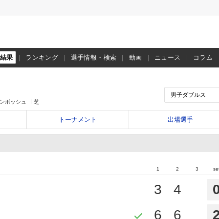
・結果
ランキング
選手情報・検索
動画
ニュース
コラム
ゲンボッシュ
芝
トーナメント
出場選手
1
2
3
se
3
4
6
6