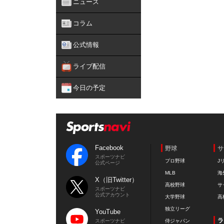
ニュース
コラム
公式情報
ライブ配信
今日の予定
Facebook
野球
サ
スポーツナビ
プロ野球
J
公式ページ
MLB
海
X（旧Twitter）
高校野球
サ
スポーツナビ
公式アカウント
大学野球
高
独立リーグ
YouTube
ラ
スポーツナビ
侍ジャパン