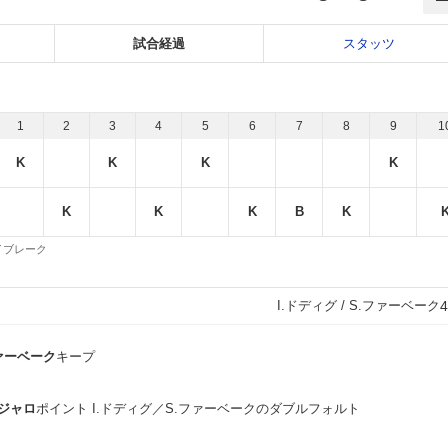
試合経過
スタッツ
1
2
3
4
5
6
7
8
9
1
K
K
K
K
K
K
K
B
K
 タイブレーク
I.ドディグ / S.ファーベーク
4
ファーベーク
キープ
.ジャロ
ポイント I.ドディグ／S.ファーベークのダブルフォルト