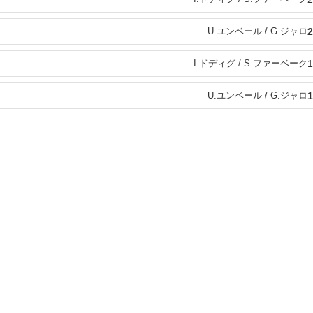
U.ユンベール / G.ジャロ
2
I.ドディグ / S.ファーベーク
1
U.ユンベール / G.ジャロ
1