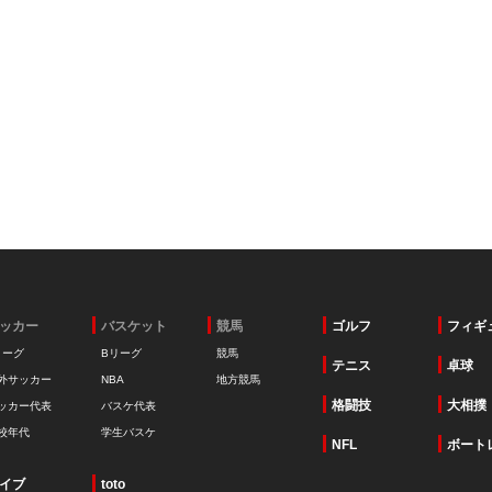
ッカー
バスケット
競馬
ゴルフ
フィギ
リーグ
Bリーグ
競馬
テニス
卓球
外サッカー
NBA
地方競馬
格闘技
大相撲
ッカー代表
バスケ代表
校年代
学生バスケ
NFL
ボート
イブ
toto