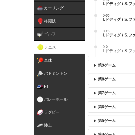
I.ドディグ / S.
カーリング
0
-
30
I.ドディグ / S.
格闘技
0
-
15
ゴルフ
I.ドディグ / S.
テニス
0
-
0
I.ドディグ / S
卓球
第9ゲーム
バドミントン
第8ゲーム
F1
第7ゲーム
バレーボール
第6ゲーム
ラグビー
第5ゲーム
陸上
第4ゲーム