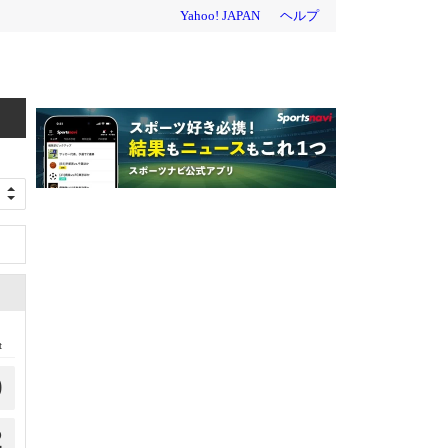
t
0
2