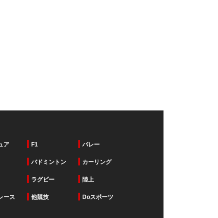
ュア
F1
バレー
バドミントン
カーリング
ラグビー
陸上
レース
他競技
Doスポーツ