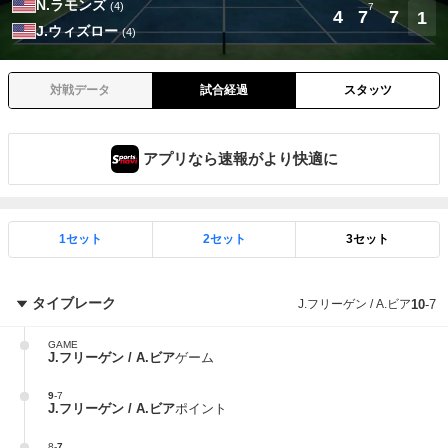
N.ラモンズ
(4)
7
4
7
7
1
J.ウィズロー
(4)
対戦データ
試合経過
スタッツ
アプリなら速報がより快適に
1セット
2セット
3セット
タイブレーク
J.フリーゲン / A.ビア
10
-
7
GAME
J.フリーゲン / A.ビア
ゲーム
9
-
7
J.フリーゲン / A.ビア
ポイント
8
-
7