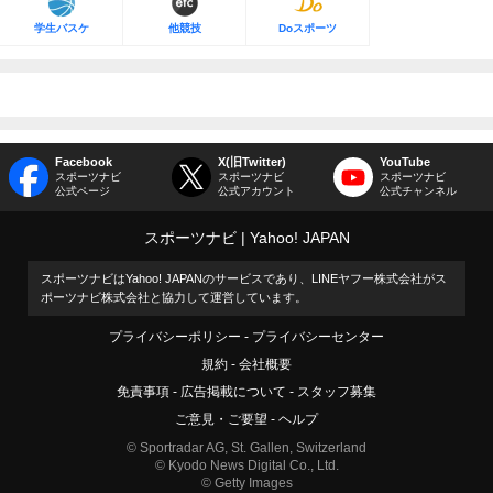
学生バスケ
他競技
Doスポーツ
Facebook
X(旧Twitter)
YouTube
スポーツナビ
スポーツナビ
スポーツナビ
公式ページ
公式アカウント
公式チャンネル
スポーツナビ
Yahoo! JAPAN
スポーツナビはYahoo! JAPANのサービスであり、LINEヤフー株式会社がス
ポーツナビ株式会社と協力して運営しています。
プライバシーポリシー
プライバシーセンター
規約
会社概要
免責事項
広告掲載について
スタッフ募集
ご意見・ご要望
ヘルプ
© Sportradar AG, St. Gallen, Switzerland
© Kyodo News Digital Co., Ltd.
© Getty Images