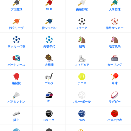
MLB
プロ野球
高校野球
大学野球
独立リーグ
侍ジャパン
Jリーグ
海外サッカー
サッカー代表
高校年代
競馬
地方競馬
ボートレース
大相撲
フィギュア
カーリング
格闘技
ゴルフ
テニス
卓球
F1
バドミントン
バレーボール
ラグビー
NBA
陸上
Bリーグ
バスケ代表