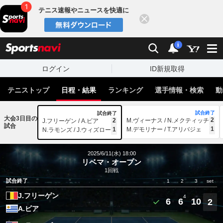
テニス速報やニュースを快適に
閉じる
スポーツナビ
検索
通知
i
ログイン
ID新規取得
テニストップ
日程・結果
ランキング
選手情報・検索
動
試合終了
試合終了
大会3日目の
2
2
M.ヴィーナス / N.メクティッチ
J.フリーゲン / A.ビア
試合
1
1
M.デモリナー / T.アリバジェ
N.ラモンズ / J.ウィズロー
2025/6/11(水) 18:00
リベマ・オープン
1回戦
試合終了
1
2
3
set
J.フリーゲン
4
6
6
10
2
A.ビア