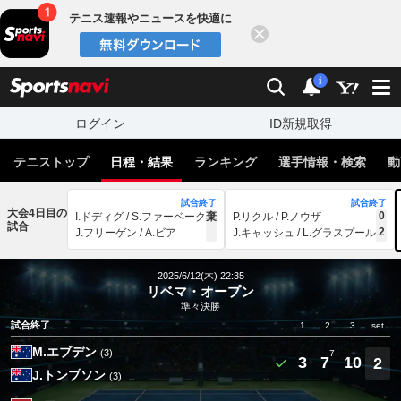
テニス速報やニュースを快適に
閉じる
スポーツナビ
検索
通知
i
ログイン
ID新規取得
テニストップ
日程・結果
ランキング
選手情報・検索
動
試合終了
試合終了
大会4日目の
0
I.ドディグ / S.ファーベーク
棄
P.リクル / P.ノウザ
試合
2
J.フリーゲン / A.ビア
J.キャッシュ / L.グラスプール
2025/6/12(木) 22:35
リベマ・オープン
準々決勝
試合終了
1
2
3
set
M.エブデン
(3)
7
3
7
10
2
J.トンプソン
(3)