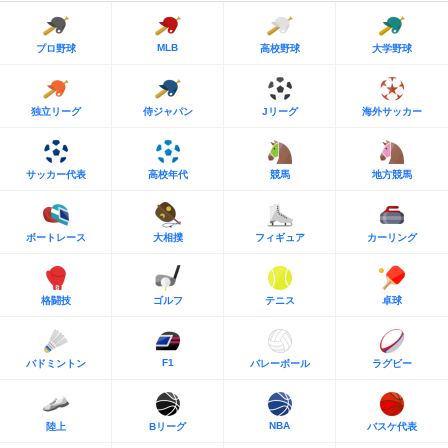
MLB
プロ野球
高校野球
大学野球
独立リーグ
侍ジャパン
Jリーグ
海外サッカー
サッカー代表
高校年代
競馬
地方競馬
ボートレース
大相撲
フィギュア
カーリング
格闘技
ゴルフ
テニス
卓球
F1
バドミントン
バレーボール
ラグビー
NBA
陸上
Bリーグ
バスケ代表