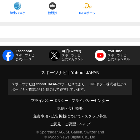
学生バスケ
他競技
Doスポーツ
Facebook
X(旧Twitter)
YouTube
スポーツナビ
スポーツナビ
スポーツナビ
公式ページ
公式アカウント
公式チャンネル
スポーツナビ
Yahoo! JAPAN
スポーツナビはYahoo! JAPANのサービスであり、LINEヤフー株式会社がス
ポーツナビ株式会社と協力して運営しています。
プライバシーポリシー
プライバシーセンター
規約
会社概要
免責事項
広告掲載について
スタッフ募集
ご意見・ご要望
ヘルプ
© Sportradar AG, St. Gallen, Switzerland
© Kyodo News Digital Co., Ltd.