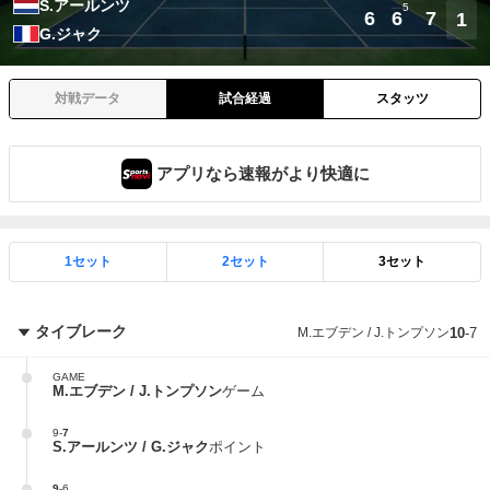
S.アールンツ
5
6
6
7
1
G.ジャク
対戦データ
試合経過
スタッツ
アプリなら速報がより快適に
1セット
2セット
3セット
タイブレーク
M.エブデン / J.トンプソン
10
-
7
GAME
M.エブデン / J.トンプソン
ゲーム
9
-
7
S.アールンツ / G.ジャク
ポイント
9
-
6