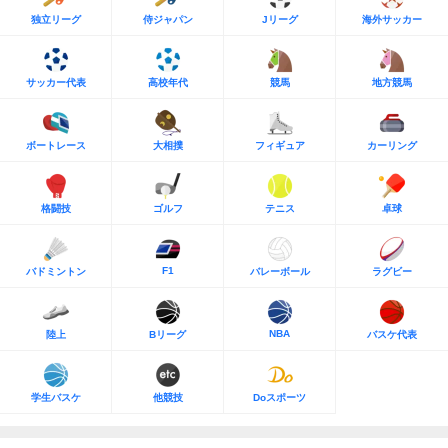
独立リーグ
侍ジャパン
Jリーグ
海外サッカー
サッカー代表
高校年代
競馬
地方競馬
ボートレース
大相撲
フィギュア
カーリング
格闘技
ゴルフ
テニス
卓球
F1
バドミントン
バレーボール
ラグビー
NBA
陸上
Bリーグ
バスケ代表
学生バスケ
他競技
Doスポーツ