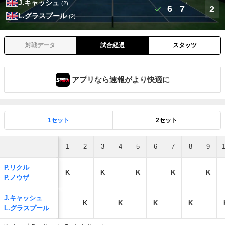
J.キャッシュ
(2)
7
6
7
2
L.グラスプール
(2)
対戦データ
試合経過
スタッツ
アプリなら速報がより快適に
1セット
2セット
1
2
3
4
5
6
7
8
9
P.リクル
K
K
K
K
K
P.ノウザ
J.キャッシュ
K
K
K
K
L.グラスプール