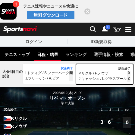
テニス速報やニュースを快適に
閉じる
スポーツナビ
検索
通知
i
ログイン
ID新規取得
テニストップ
日程・結果
ランキング
選手情報・検索
動
試合終了
試合終了
大会4日目の
I.ドディグ / S.ファーベーク
棄
0
P.リクル / P.ノウザ
試合
J.フリーゲン / A.ビア
2
J.キャッシュ / L.グラスプール
2025/6/12(木) 21:00
リベマ・オープン
準々決勝
試合終了
1
2
3
set
P.リクル
3
3
6
0
P.ノウザ