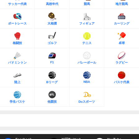
サッカー代表
高校年代
競馬
地方競馬
ボートレース
大相撲
フィギュア
カーリング
格闘技
ゴルフ
テニス
卓球
F1
バドミントン
バレーボール
ラグビー
NBA
陸上
Bリーグ
バスケ代表
学生バスケ
他競技
Doスポーツ