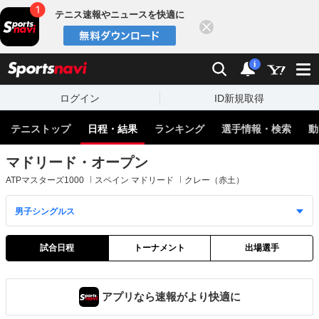
テニス速報やニュースを快適に
閉じる
スポーツナビ
検索
通知
i
ログイン
ID新規取得
テニストップ
日程・結果
ランキング
選手情報・検索
動
マドリード・オープン
ATPマスターズ1000
スペイン マドリード
クレー（赤土）
試合日程
トーナメント
出場選手
アプリなら速報がより快適に