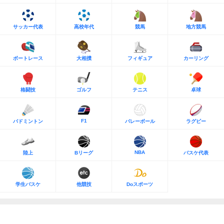
サッカー代表
高校年代
競馬
地方競馬
ボートレース
大相撲
フィギュア
カーリング
格闘技
ゴルフ
テニス
卓球
F1
バドミントン
バレーボール
ラグビー
NBA
陸上
Bリーグ
バスケ代表
学生バスケ
他競技
Doスポーツ