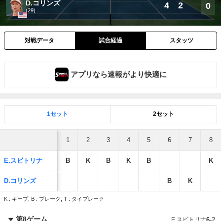
D.コリンズ
4
2
0
(29)
対戦データ
試合経過
スタッツ
アプリなら速報がより快適に
1セット
2セット
1
2
3
4
5
6
7
8
E.スビトリナ
B
K
B
K
B
K
D.コリンズ
B
K
K : キープ, B : ブレーク, T : タイブレーク
第8ゲーム
E.スビトリナ
6
-
2