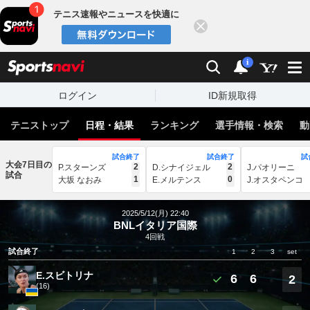
テニス速報やニュースを快適に
閉じる
スポーツナビ
検索
通知
i
ログイン
ID新規取得
テニストップ
日程・結果
ランキング
選手情報・検索
動
試合終了
試合終了
試
大会7日目の
2
2
P.スターンズ
D.シナイジェル
J.パオリーニ
試合
1
0
大坂 なおみ
E.メルテンス
J.オスタペンコ
2025/5/12(月) 22:40
BNLイタリア国際
4回戦
試合終了
1
2
3
set
E.スビトリナ
6
6
2
(16)