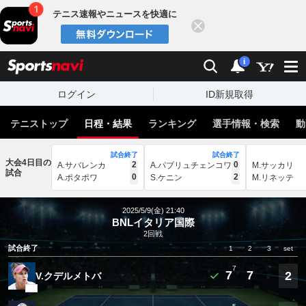
テニス速報やニュースを快適に
閉じる
スポーツナビ
検索
通知
i
ログイン
ID新規取得
テニストップ
日程・結果
ランキング
選手情報・検索
動
試合終了
試合終了
大会4日目の
2
0
A.サバレンカ
A.パブリュチェンコワ
M.サッカリ
試合
0
2
A.ポタポワ
S.ケニン
M.リネッテ
2025/5/9(金) 21:40
BNLイタリア国際
2回戦
試合終了
1
2
3
set
7
7
7
2
V.クデルメトバ