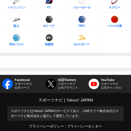
F1
バドミントン
バレーボール
ラグビー
NBA
陸上
Bリーグ
バスケ代表
学生バスケ
他競技
Doスポーツ
Facebook
X(旧Twitter)
YouTube
スポーツナビ
スポーツナビ
スポーツナビ
公式ページ
公式アカウント
公式チャンネル
スポーツナビ
Yahoo! JAPAN
スポーツナビはYahoo! JAPANのサービスであり、LINEヤフー株式会社がス
ポーツナビ株式会社と協力して運営しています。
プライバシーポリシー
プライバシーセンター