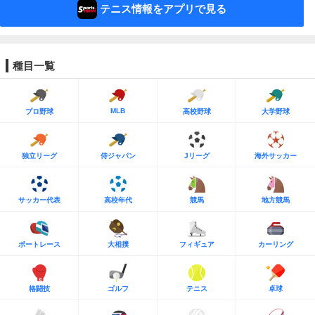
テニス情報をアプリで見る
種目一覧
MLB
プロ野球
高校野球
大学野球
独立リーグ
侍ジャパン
Jリーグ
海外サッカー
サッカー代表
高校年代
競馬
地方競馬
ボートレース
大相撲
フィギュア
カーリング
格闘技
ゴルフ
テニス
卓球