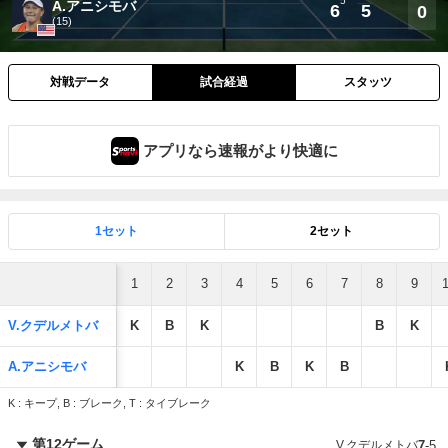
5
A.アニシモバ
6
5
0
(15)
対戦データ
試合経過
スタッツ
アプリなら速報がより快適に
1セット
2セット
1
2
3
4
5
6
7
8
9
V.クデルメトバ
K
B
K
B
K
A.アニシモバ
K
B
K
B
K : キープ, B : ブレーク, T : タイブレーク
第12ゲーム
V.クデルメトバ
7
-
5