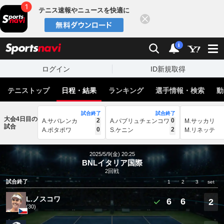
テニス速報やニュースを快適に
閉じる
スポーツナビ
検索
通知
i
ログイン
ID新規取得
テニストップ
日程・結果
ランキング
選手情報・検索
動
試合終了
試合終了
大会4日目の
2
0
A.サバレンカ
A.パブリュチェンコワ
M.サッカリ
試合
0
2
A.ポタポワ
S.ケニン
M.リネッテ
2025/5/9(金) 20:25
BNLイタリア国際
2回戦
試合終了
1
2
3
set
L.ノスコワ
6
6
2
(30)