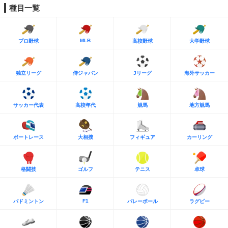
種目一覧
MLB
プロ野球
高校野球
大学野球
独立リーグ
侍ジャパン
Jリーグ
海外サッカー
サッカー代表
高校年代
競馬
地方競馬
ボートレース
大相撲
フィギュア
カーリング
格闘技
ゴルフ
テニス
卓球
F1
バドミントン
バレーボール
ラグビー