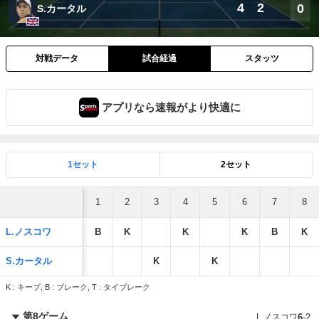
4
2
0
S.カータル
対戦データ
試合経過
スタッツ
アプリなら速報がより快適に
1セット
2セット
1
2
3
4
5
6
7
8
L.ノスコワ
B
K
K
K
B
K
S.カータル
K
K
K : キープ, B : ブレーク, T : タイブレーク
第8ゲーム
L.ノスコワ
6
-
2