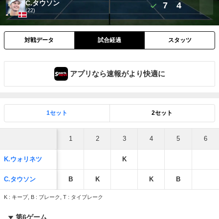
C.タウソン
7
4
(22)
対戦データ
試合経過
スタッツ
アプリなら速報がより快適に
1セット
2セット
1
2
3
4
5
6
K.ウォリネツ
K
C.タウソン
B
K
K
B
K : キープ, B : ブレーク, T : タイブレーク
第6ゲーム