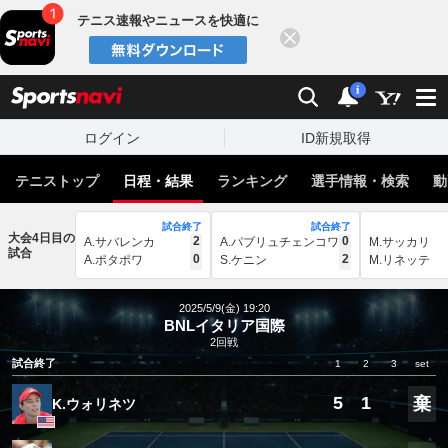
テニス速報やニュースを快適に
閉じる
スポーツナビ
検索
通知
i
ログイン
ID新規取得
テニストップ
日程・結果
ランキング
選手情報・検索
動
試合終了
試合終了
大会4日目の
2
0
A.サバレンカ
A.パブリュチェンコワ
M.サッカリ
試合
0
2
A.ポタポワ
S.ケニン
M.リネッテ
2025/5/9(金) 19:20
BNLイタリア国際
2回戦
試合終了
1
2
3
set
5
1
棄
K.ウォリネツ