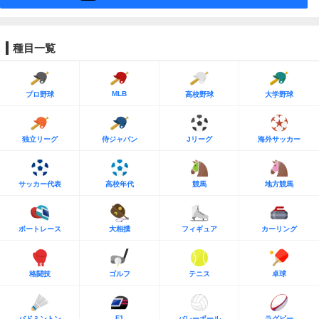
種目一覧
MLB
プロ野球
高校野球
大学野球
独立リーグ
侍ジャパン
Jリーグ
海外サッカー
サッカー代表
高校年代
競馬
地方競馬
ボートレース
大相撲
フィギュア
カーリング
格闘技
ゴルフ
テニス
卓球
F1
バドミントン
バレーボール
ラグビー