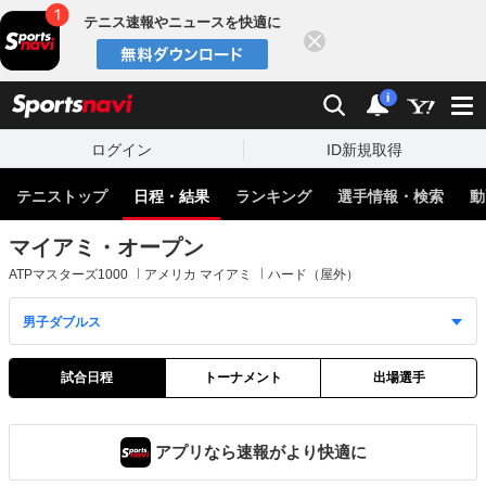
テニス速報やニュースを快適に
閉じる
スポーツナビ
検索
通知
i
ログイン
ID新規取得
テニストップ
日程・結果
ランキング
選手情報・検索
動
マイアミ・オープン
ATPマスターズ1000
アメリカ マイアミ
ハード（屋外）
試合日程
トーナメント
出場選手
アプリなら速報がより快適に