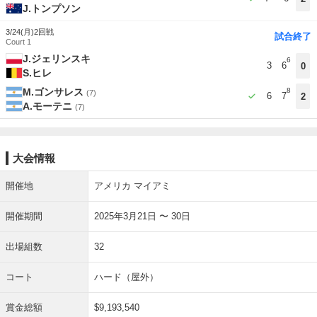
J.トンプソン
3/24(月)
2回戦
試合終了
Court 1
J.ジェリンスキ
6
3
6
0
S.ヒレ
M.ゴンサレス
8
(7)
6
7
2
A.モーテニ
(7)
大会情報
開催地
アメリカ マイアミ
開催期間
2025年3月21日 〜 30日
出場組数
32
コート
ハード（屋外）
賞金総額
$9,193,540