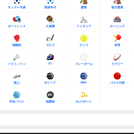
サッカー代表
高校年代
競馬
地方競馬
ボートレース
大相撲
フィギュア
カーリング
格闘技
ゴルフ
テニス
卓球
F1
バドミントン
バレーボール
ラグビー
NBA
陸上
Bリーグ
バスケ代表
学生バスケ
他競技
Doスポーツ