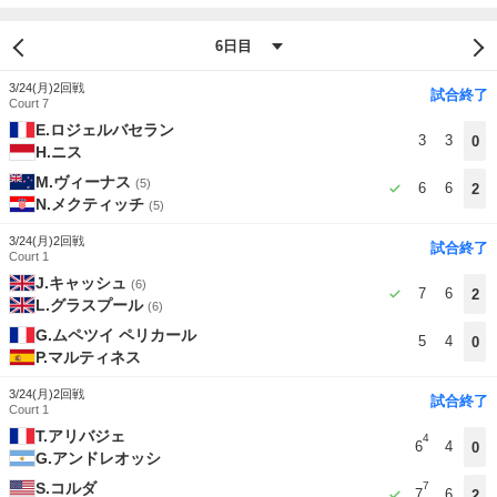
3/24(月)
2回戦
試合終了
Court 7
E.ロジェルバセラン
3
3
0
H.ニス
M.ヴィーナス
(5)
6
6
2
N.メクティッチ
(5)
3/24(月)
2回戦
試合終了
Court 1
J.キャッシュ
(6)
7
6
2
L.グラスプール
(6)
G.ムペツイ ペリカール
5
4
0
P.マルティネス
3/24(月)
2回戦
試合終了
Court 1
T.アリバジェ
4
6
4
0
G.アンドレオッシ
S.コルダ
7
7
6
2