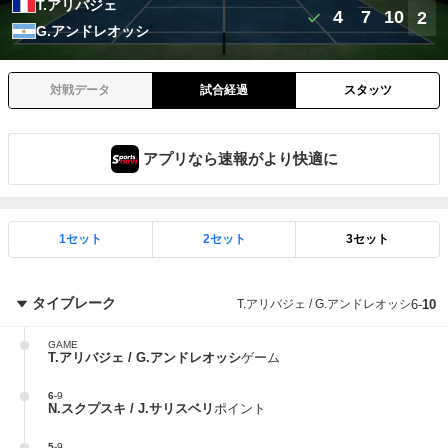
T.アリバジェ
4
7
10
2
G.アンドレオッシ
対戦データ
試合経過
スタッツ
アプリなら速報がより快適に
1セット
2セット
3セット
タイブレーク
T.アリバジェ / G.アンドレオッシ
6
-
10
GAME
T.アリバジェ / G.アンドレオッシ
ゲーム
6
-
9
N.スクプスキ / J.サリスベリ
ポイント
5
-
9