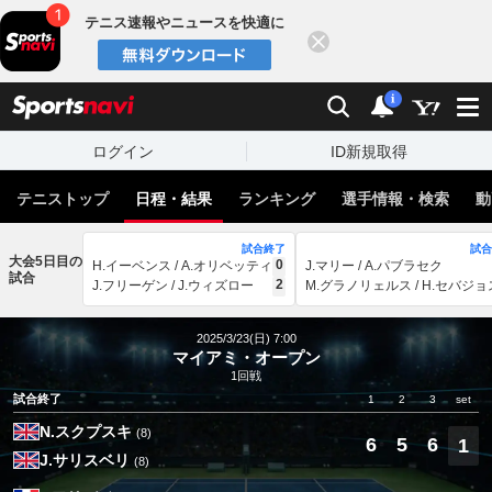
テニス速報やニュースを快適に
閉じる
スポーツナビ
検索
通知
i
ログイン
ID新規取得
テニストップ
日程・結果
ランキング
選手情報・検索
動
試合終了
試合
大会5日目の
0
H.イーベンス / A.オリベッティ
J.マリー / A.パブラセク
試合
2
J.フリーゲン / J.ウィズロー
M.グラノリェルス / H.セバジョ
2025/3/23(日) 7:00
マイアミ・オープン
1回戦
試合終了
1
2
3
set
N.スクプスキ
(8)
6
5
6
1
J.サリスベリ
(8)