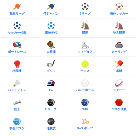
独立リーグ
侍ジャパン
Jリーグ
海外サッカー
サッカー代表
高校年代
競馬
地方競馬
ボートレース
大相撲
フィギュア
カーリング
格闘技
ゴルフ
テニス
卓球
F1
バドミントン
バレーボール
ラグビー
NBA
陸上
Bリーグ
バスケ代表
学生バスケ
他競技
Doスポーツ