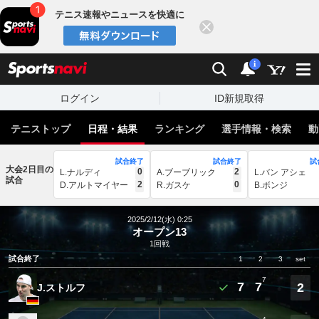
テニス速報やニュースを快適に
閉じる
スポーツナビ
検索
通知
i
ログイン
ID新規取得
テニストップ
日程・結果
ランキング
選手情報・検索
動
試合終了
試合終了
試
大会2日目の
0
2
L.ナルディ
A.ブーブリック
L.バン アシェ
試合
2
0
D.アルトマイヤー
R.ガスケ
B.ボンジ
2025/2/12(水) 0:25
オープン13
1回戦
試合終了
1
2
3
set
7
7
7
2
J.ストルフ