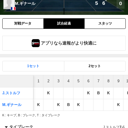
4
5
6
0
M.ギナール
対戦データ
試合経過
スタッツ
アプリなら速報がより快適に
1セット
2セット
1
2
3
4
5
6
7
8
9
J.ストルフ
K
K
B
K
M.ギナール
K
K
B
K
K
K : キープ, B : ブレーク, T : タイブレーク
タイブレーク
J.ストルフ
7
-
6