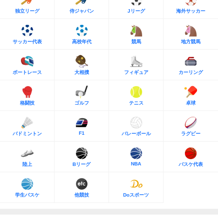
独立リーグ
侍ジャパン
Jリーグ
海外サッカー
サッカー代表
高校年代
競馬
地方競馬
ボートレース
大相撲
フィギュア
カーリング
格闘技
ゴルフ
テニス
卓球
F1
バドミントン
バレーボール
ラグビー
NBA
陸上
Bリーグ
バスケ代表
学生バスケ
他競技
Doスポーツ