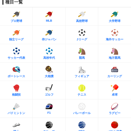
種目一覧
MLB
プロ野球
高校野球
大学野球
独立リーグ
侍ジャパン
Jリーグ
海外サッカー
サッカー代表
高校年代
競馬
地方競馬
ボートレース
大相撲
フィギュア
カーリング
格闘技
ゴルフ
テニス
卓球
F1
バドミントン
バレーボール
ラグビー