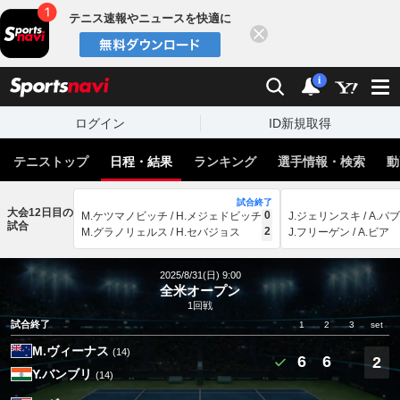
テニス速報やニュースを快適に
閉じる
スポーツナビ
検索
通知
i
ログイン
ID新規取得
テニストップ
日程・結果
ランキング
選手情報・検索
動
試合終了
大会12日目の
0
M.ケツマノビッチ / H.メジェドビッチ
J.ジェリンスキ / A.
試合
2
M.グラノリェルス / H.セバジョス
J.フリーゲン / A.ビア
2025/8/31(日) 9:00
全米オープン
1回戦
試合終了
1
2
3
set
M.ヴィーナス
(14)
6
6
2
Y.バンブリ
(14)