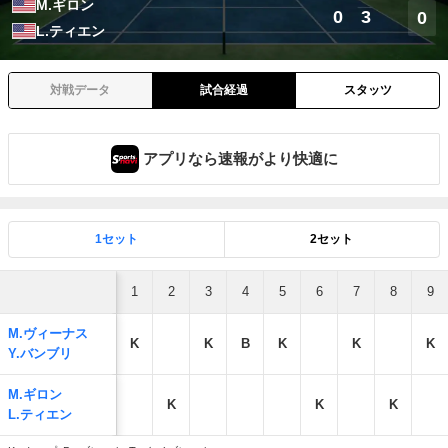
M.ギロン
0
3
0
L.ティエン
対戦データ
試合経過
スタッツ
アプリなら速報がより快適に
1セット
2セット
1
2
3
4
5
6
7
8
9
M.ヴィーナス
K
K
B
K
K
K
Y.バンブリ
M.ギロン
K
K
K
L.ティエン