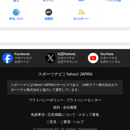
NBA
陸上
Bリーグ
バスケ代表
学生バスケ
他競技
Doスポーツ
Facebook
X(旧Twitter)
YouTube
スポーツナビ
スポーツナビ
スポーツナビ
公式ページ
公式アカウント
公式チャンネル
スポーツナビ
Yahoo! JAPAN
スポーツナビはYahoo! JAPANのサービスであり、LINEヤフー株式会社がス
ポーツナビ株式会社と協力して運営しています。
プライバシーポリシー
プライバシーセンター
規約
会社概要
免責事項
広告掲載について
スタッフ募集
ご意見・ご要望
ヘルプ
© Sportradar AG, St. Gallen, Switzerland