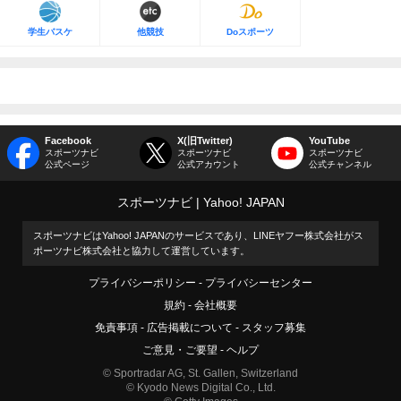
学生バスケ
他競技
Doスポーツ
Facebook
X(旧Twitter)
YouTube
スポーツナビ
スポーツナビ
スポーツナビ
公式ページ
公式アカウント
公式チャンネル
スポーツナビ
Yahoo! JAPAN
スポーツナビはYahoo! JAPANのサービスであり、LINEヤフー株式会社がス
ポーツナビ株式会社と協力して運営しています。
プライバシーポリシー
プライバシーセンター
規約
会社概要
免責事項
広告掲載について
スタッフ募集
ご意見・ご要望
ヘルプ
© Sportradar AG, St. Gallen, Switzerland
© Kyodo News Digital Co., Ltd.