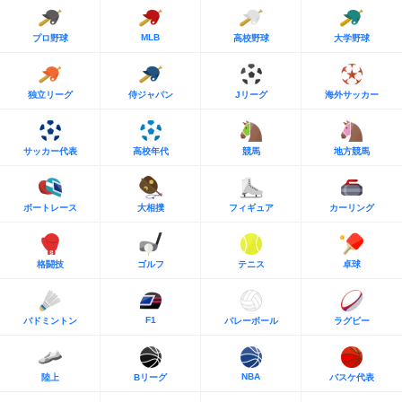
MLB
プロ野球
高校野球
大学野球
独立リーグ
侍ジャパン
Jリーグ
海外サッカー
サッカー代表
高校年代
競馬
地方競馬
ボートレース
大相撲
フィギュア
カーリング
格闘技
ゴルフ
テニス
卓球
F1
バドミントン
バレーボール
ラグビー
NBA
陸上
Bリーグ
バスケ代表