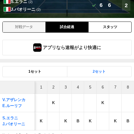
S.エラニ
(2)
6
6
2
J.パオリーニ
(2)
対戦データ
試合経過
スタッツ
アプリなら速報がより快適に
1セット
2セット
1
2
3
4
5
6
7
8
V.アザレンカ
K
K
E.ルーリフ
S.エラニ
K
K
B
K
K
B
J.パオリーニ