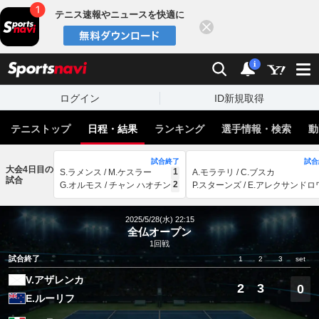
テニス速報やニュースを快適に
閉じる
スポーツナビ
検索
通知
i
ログイン
ID新規取得
テニストップ
日程・結果
ランキング
選手情報・検索
動
試合終了
試合
大会4日目の
1
S.ラメンス / M.ケスラー
A.モラテリ / C.ブスカ
試合
2
G.オルモス / チャン ハオチン
P.スターンズ / E.アレクサンドロ
2025/5/28(水) 22:15
全仏オープン
1回戦
試合終了
1
2
3
set
V.アザレンカ
2
3
0
E.ルーリフ