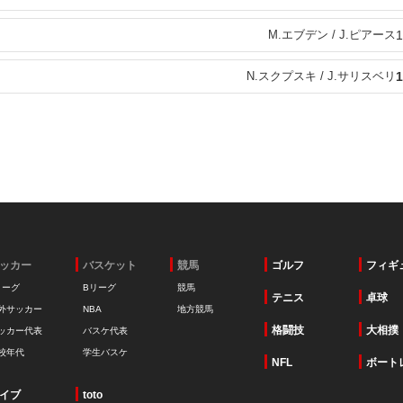
M.エブデン / J.ピアース
1
N.スクプスキ / J.サリスベリ
1
ッカー
バスケット
競馬
ゴルフ
フィギ
リーグ
Bリーグ
競馬
テニス
卓球
外サッカー
NBA
地方競馬
格闘技
大相撲
ッカー代表
バスケ代表
校年代
学生バスケ
NFL
ボート
イブ
toto