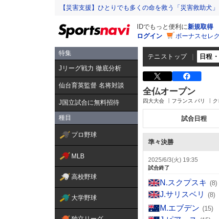
【災害支援】ひとりでも多くの命を救う「災害救助犬」
IDでもっと便利に
新規取得
ログイン
ボーナスセレク
特集
テニストップ
日程
Jリーグ戦力 徹底分析
仙台育英監督 名将対談
全仏オープン
四大大会
フランス パリ
ク
J国立試合に無料招待
種目
試合日程
プロ野球
準々決勝
MLB
2025/6/3(火) 19:35
試合終了
高校野球
N.スクプスキ
(8)
J.サリスベリ
(8)
大学野球
M.エブデン
(15)
独立リーグ