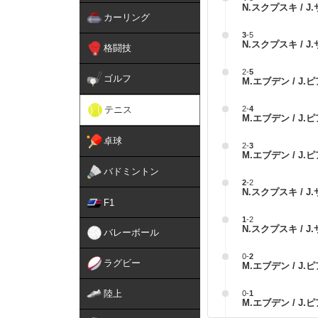
N.スクプスキ / 
カーリング
3
-
5
N.スクプスキ / 
格闘技
2
-
5
ゴルフ
M.エブデン / J.
テニス
2
-
4
M.エブデン / J.
卓球
2
-
3
M.エブデン / J.
バドミントン
2
-
2
N.スクプスキ / 
F1
1
-
2
N.スクプスキ / 
バレーボール
0
-
2
ラグビー
M.エブデン / J.
陸上
0
-
1
M.エブデン / J.