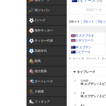
J.ピアース
(15)
対戦データ
侍ジャパン
Jリーグ
1セット
2セット
3セ
海外サッカー
N.スクプスキ
J.サリスベリ
サッカー代表
M.エブデン
高校年代
J.ピアース
K : キープ, B : ブレーク, T :
競馬
地方競馬
タイブレーク
GAME
ボートレース
M.エブデン / J.
大相撲
4
-
6
M.エブデン / J.
フィギュア
4
-
5