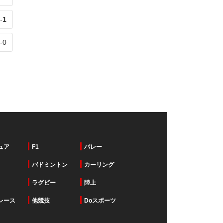
-
1
-
0
ュア
F1
バレー
バドミントン
カーリング
ラグビー
陸上
レース
他競技
Doスポーツ