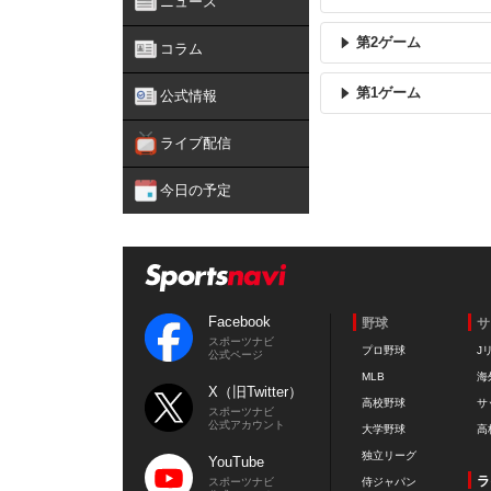
ニュース
第2ゲーム
コラム
第1ゲーム
公式情報
ライブ配信
今日の予定
Facebook
野球
サ
スポーツナビ
プロ野球
J
公式ページ
MLB
海
X（旧Twitter）
高校野球
サ
スポーツナビ
公式アカウント
大学野球
高
独立リーグ
YouTube
ラ
スポーツナビ
侍ジャパン