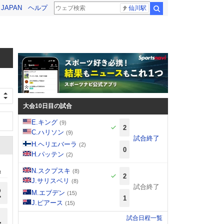
! JAPAN
ヘルプ
仙川駅
検索
大会10日目の試合
E.キング
(9)
2
C.ハリソン
(9)
試合終了
H.ヘリエバーラ
(2)
0
H.パッテン
(2)
N.スクプスキ
(8)
t
2
J.サリスベリ
(8)
試合終了
2
M.エブデン
(15)
1
J.ピアース
(15)
1
試合日程一覧