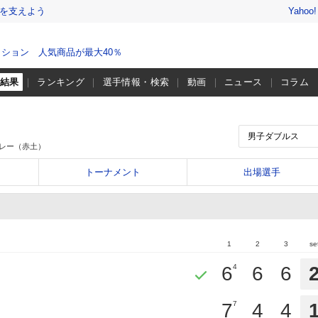
を支えよう
Yahoo
ション 人気商品が最大40％
・結果
ランキング
選手情報・検索
動画
ニュース
コラム
レー（赤土）
トーナメント
出場選手
1
2
3
se
6
4
6
6
7
7
4
4