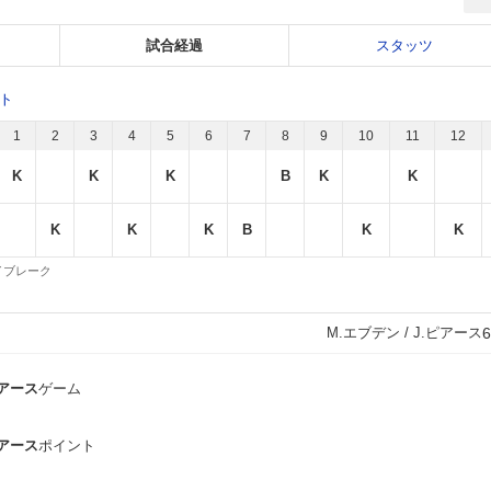
試合経過
スタッツ
ット
1
2
3
4
5
6
7
8
9
10
11
12
K
K
K
B
K
K
K
K
K
B
K
K
 タイブレーク
M.エブデン / J.ピアース
6
ピアース
ゲーム
ピアース
ポイント