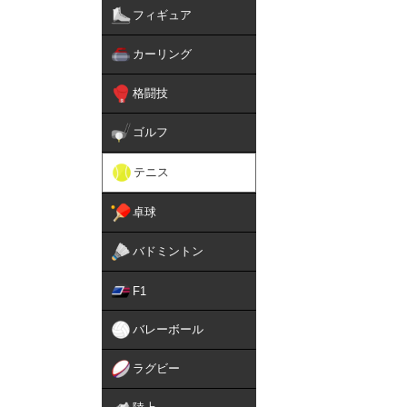
フィギュア
カーリング
格闘技
ゴルフ
テニス
卓球
バドミントン
F1
バレーボール
ラグビー