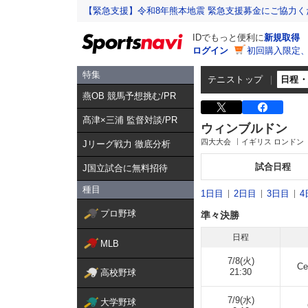
【緊急支援】令和8年熊本地震 緊急支援募金にご協力く
IDでもっと便利に
新規取得
ログイン
初回購入限定
特集
テニストップ
日程
燕OB 競馬予想挑む/PR
髙津×三浦 監督対談/PR
ウィンブルドン
四大大会
イギリス ロンドン
Jリーグ戦力 徹底分析
試合日程
J国立試合に無料招待
種目
1日目
2日目
3日目
4
プロ野球
準々決勝
日程
MLB
7/8(火)
Ce
21:30
高校野球
7/9(水)
大学野球