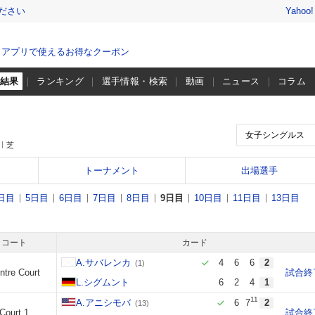
ださい
Yahoo
、アプリで使えるお得なクーポン
・結果
ランキング
選手情報・検索
動画
ニュース
コラム
芝
トーナメント
出場選手
日目
5日目
6日目
7日目
8日目
9日目
10日目
11日目
13日目
コート
カード
A.サバレンカ
4
6
6
2
(1)
ntre Court
試合終
L.シグムント
6
2
4
1
11
A.アニシモバ
6
7
2
(13)
Court 1
試合終