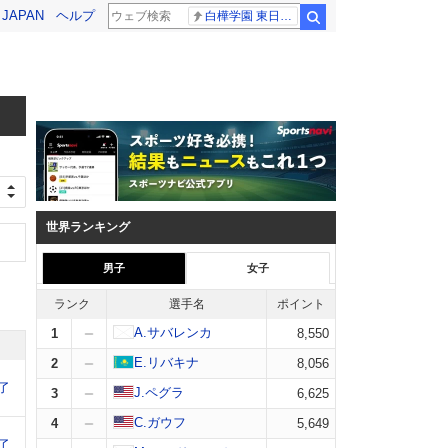
! JAPAN
ヘルプ
白樺学園 東日大昌平
検索
世界ランキング
男子
女子
ランク
選手名
ポイント
A.サバレンカ
1
8,550
E.リバキナ
2
8,056
了
J.ペグラ
3
6,625
C.ガウフ
4
5,649
了