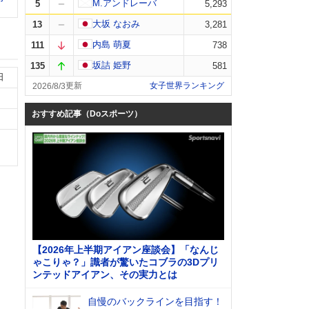
M.アンドレーバ
5
5,293
大坂 なおみ
13
3,281
内島 萌夏
111
738
坂詰 姫野
135
581
日
女子世界ランキング
2026/8/3
おすすめ記事（Doスポーツ）
【2026年上半期アイアン座談会】「なんじ
ゃこりゃ？」識者が驚いたコブラの3Dプリ
ンテッドアイアン、その実力とは
自慢のバックラインを目指す！