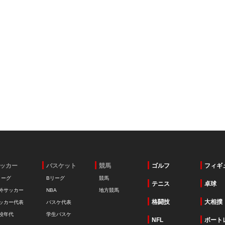
ッカー
バスケット
競馬
ゴルフ
フィギ
リーグ
Bリーグ
競馬
テニス
卓球
外サッカー
NBA
地方競馬
格闘技
大相撲
ッカー代表
バスケ代表
校年代
学生バスケ
NFL
ボート