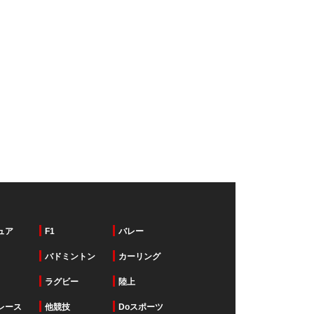
ュア
F1
バレー
バドミントン
カーリング
ラグビー
陸上
レース
他競技
Doスポーツ