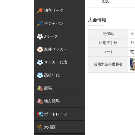
0:10
独立リーグ
大会情報
侍ジャパン
イ
開催地
Jリーグ
12
出場選手数
海外サッカー
芝
コート
サッカー代表
前回大会の優勝者
高校年代
競馬
地方競馬
ボートレース
大相撲