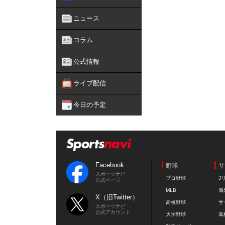
ニュース
コラム
公式情報
ライブ配信
今日の予定
Facebook
野球
サ
スポーツナビ
プロ野球
J
公式ページ
MLB
海
X（旧Twitter）
高校野球
サ
スポーツナビ
公式アカウント
大学野球
高