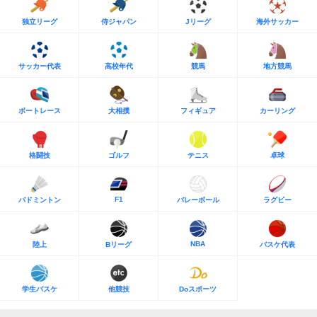
独立リーグ
侍ジャパン
Jリーグ
海外サッカー
サッカー代表
高校年代
競馬
地方競馬
ボートレース
大相撲
フィギュア
カーリング
格闘技
ゴルフ
テニス
卓球
F1
バドミントン
バレーボール
ラグビー
NBA
陸上
Bリーグ
バスケ代表
学生バスケ
他競技
Doスポーツ