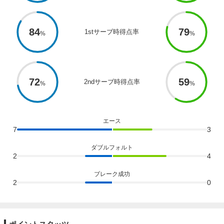
84
79
1stサーブ時得点率
72
59
2ndサーブ時得点率
エース
7
3
ダブルフォルト
2
4
ブレーク成功
2
0