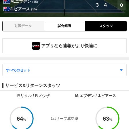
M.エブデン
(15)
3
4
0
J.ピアース
(15)
対戦データ
試合経過
スタッツ
アプリなら速報がより快適に
サービス&リターンスタッツ
P.リクル / P.ノウザ
M.エブデン / J.ピアース
64
63
1stサーブ成功率