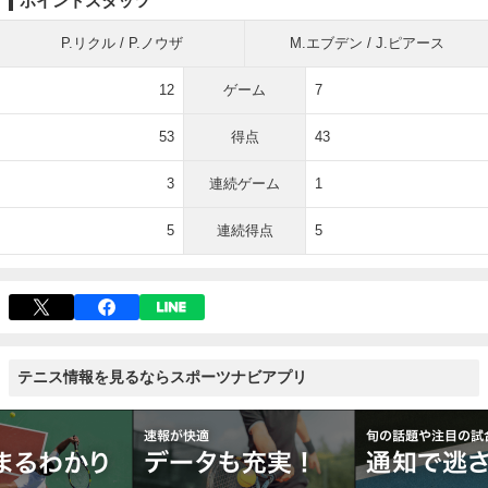
ポイントスタッツ
P.リクル / P.ノウザ
M.エブデン / J.ピアース
12
ゲーム
7
53
得点
43
3
連続ゲーム
1
5
連続得点
5
テニス情報を見るならスポーツナビアプリ