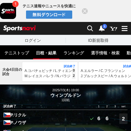
テニス速報やニュースを快適に
閉じる
スポーツナビ
検索
通知
i
ログイン
ID新規取得
テニストップ
日程・結果
ランキング
選手情報・検索
動
試合終了
試合
大会4日目の
0
A.コバチェビッチ / L.ティエン
A.エルラー / C.フランツェン
試合
2
M.レイエス バレラ / N.バラジ
J.ブルックスビー / A.ウォルト
2025/7/3(木) 19:00
ウィンブルドン
1回戦
試合終了
1
2
3
set
P.リクル
6
6
2
P.ノウザ