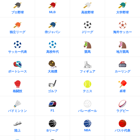
MLB
プロ野球
高校野球
大学野球
独立リーグ
侍ジャパン
Jリーグ
海外サッカー
サッカー代表
高校年代
競馬
地方競馬
ボートレース
大相撲
フィギュア
カーリング
格闘技
ゴルフ
テニス
卓球
F1
バドミントン
バレーボール
ラグビー
NBA
陸上
Bリーグ
バスケ代表