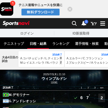
テニス速報やニュースを快適に
閉じる
スポーツナビ
検索
通知
i
ログイン
ID新規取得
テニストップ
日程・結果
ランキング
選手情報・検索
動
試合終了
試合
大会4日目の
0
A.コバチェビッチ / L.ティエン
A.エルラー / C.フランツェン
試合
2
M.レイエス バレラ / N.バラジ
J.ブルックスビー / A.ウォルト
2025/7/3(木) 21:10
ウィンブルドン
1回戦
試合終了
1
2
3
set
M.デモリナー
7
6
7
2
G.アンドレオッシ