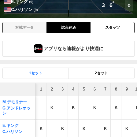
E.キング
(9)
4
3
6
0
C.ハリソン
(9)
対戦データ
試合経過
スタッツ
アプリなら速報がより快適に
1セット
2セット
1
2
3
4
5
6
7
8
9
M.デモリナー
K
K
K
K
G.アンドレオッ
シ
E.キング
K
K
K
K
K
C.ハリソン