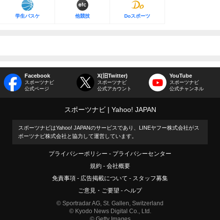
学生バスケ
他競技
Doスポーツ
Facebook
X(旧Twitter)
YouTube
スポーツナビ
スポーツナビ
スポーツナビ
公式ページ
公式アカウント
公式チャンネル
スポーツナビ
Yahoo! JAPAN
スポーツナビはYahoo! JAPANのサービスであり、LINEヤフー株式会社がス
ポーツナビ株式会社と協力して運営しています。
プライバシーポリシー
プライバシーセンター
規約
会社概要
免責事項
広告掲載について
スタッフ募集
ご意見・ご要望
ヘルプ
© Sportradar AG, St. Gallen, Switzerland
© Kyodo News Digital Co., Ltd.
© Getty Images