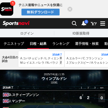
テニス速報やニュースを快適に
閉じる
スポーツナビ
検索
通知
i
ログイン
ID新規取得
テニストップ
日程・結果
ランキング
選手情報・検索
動
試合終了
試合
大会4日目の
0
A.コバチェビッチ / L.ティエン
A.エルラー / C.フランツェン
試合
2
M.レイエス バレラ / N.バラジ
J.ブルックスビー / A.ウォルト
2025/7/4(金) 1:35
ウィンブルドン
1回戦
試合終了
1
2
3
set
D.スティーブンソン
2
6
2
0
J.マンデー