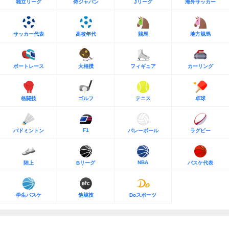
独立リーグ
侍ジャパン
Jリーグ
海外サッカー
サッカー代表
高校年代
競馬
地方競馬
ボートレース
大相撲
フィギュア
カーリング
格闘技
ゴルフ
テニス
卓球
F1
バドミントン
バレーボール
ラグビー
NBA
陸上
Bリーグ
バスケ代表
学生バスケ
他競技
Doスポーツ