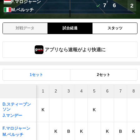
F.マロジャーン
7
7
6
2
M.ベルッチ
対戦データ
試合経過
スタッツ
アプリなら速報がより快適に
1セット
2セット
1
2
3
4
5
6
7
8
D.スティーブン
ソン
K
K
J.マンデー
F.マロジャーン
K
B
K
K
B
K
M.ベルッチ