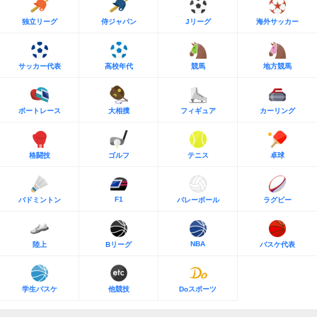
独立リーグ
侍ジャパン
Jリーグ
海外サッカー
サッカー代表
高校年代
競馬
地方競馬
ボートレース
大相撲
フィギュア
カーリング
格闘技
ゴルフ
テニス
卓球
F1
バドミントン
バレーボール
ラグビー
NBA
陸上
Bリーグ
バスケ代表
学生バスケ
他競技
Doスポーツ