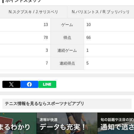
ポイントスタッツ
N.スクプスキ / J.サリスベリ
N.バリエントス / R.ブッリパッリ
13
ゲーム
10
78
得点
66
3
連続ゲーム
1
7
連続得点
5
テニス情報を見るならスポーツナビアプリ