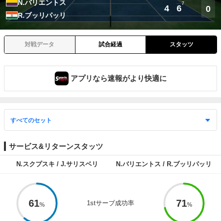
N.バリエントス
7
4
6
0
R.ブッリパッリ
対戦データ
試合経過
スタッツ
アプリなら速報がより快適に
サービス&リターンスタッツ
N.スクプスキ / J.サリスベリ
N.バリエントス / R.ブッリパッリ
61
71
1stサーブ成功率