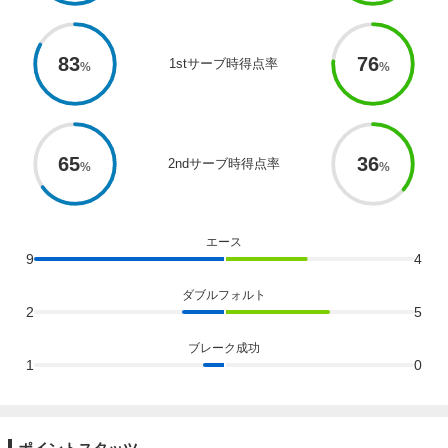
83
76
1stサーブ時得点率
65
36
2ndサーブ時得点率
エース
9
4
ダブルフォルト
2
5
ブレーク成功
1
0