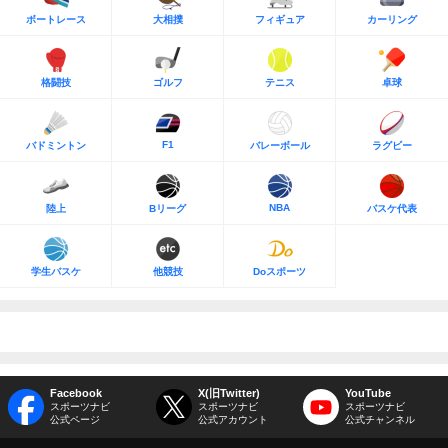
ボートレース
大相撲
フィギュア
カーリング
格闘技
ゴルフ
テニス
卓球
F1
バドミントン
バレーボール
ラグビー
NBA
陸上
Bリーグ
バスケ代表
学生バスケ
他競技
Doスポーツ
Facebook
X(旧Twitter)
YouTube
スポーツナビ
スポーツナビ
スポーツナビ
公式ページ
公式アカウント
公式チャンネル