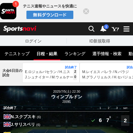
テニス速報やニュースを快適に
閉じる
スポーツナビ
検索
通知
i
ログイン
ID新規取得
テニストップ
日程・結果
ランキング
選手情報・検索
動
試合終了
試合
大会6日目の
2
E.ロジェルバセラン / H.ニス
M.レイエス バレラ / N.バラジ
試合
0
J.シュナイター / M.ウォルナー
M.グラノリェルス / H.セバジョ
2025/7/5(土) 22:30
ウィンブルドン
2回戦
試合終了
1
2
3
set
N.スクプスキ
(6)
9
6
7
2
J.サリスベリ
(6)