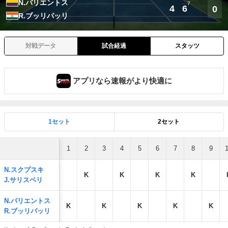
N.バリエントス
7
4
6
0
R.ブッリパッリ
対戦データ
試合経過
スタッツ
アプリなら速報がより快適に
1セット
2セット
1
2
3
4
5
6
7
8
9
N.スクプスキ
K
K
K
K
J.サリスベリ
N.バリエントス
K
K
K
K
K
R.ブッリパッリ