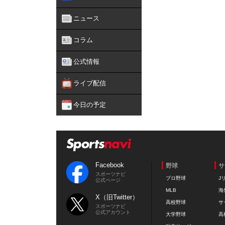
ニュース
コラム
公式情報
ライブ配信
今日の予定
Facebook
野球
サ
スポーツナビ
プロ野球
J
公式ページ
MLB
海
X（旧Twitter）
高校野球
サ
スポーツナビ
公式アカウント
大学野球
高