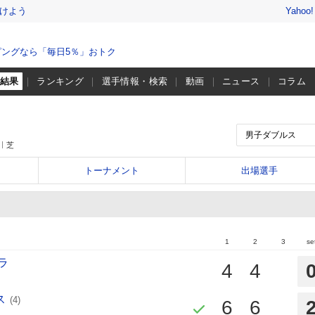
けよう
Yahoo
ングなら「毎日5％」おトク
・結果
ランキング
選手情報・検索
動画
ニュース
コラム
芝
トーナメント
出場選手
1
2
3
se
ラ
4
4
ス
(4)
6
6