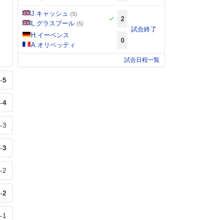
J.キャッシュ
(5)
2
L.グラスプール
(5)
試合終了
H.イーベンス
0
A.オリベッティ
試合日程一覧
-
5
-
4
-
3
-
3
-
2
-
2
-
1