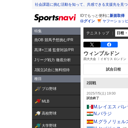
社会課題に挑む活動を知って、共感できる支援先を見つ
IDでもっと便利に
新規取得
ログイン
ヤフーショッピ
特集
テニストップ
日程
燕OB 競馬予想挑む/PR
髙津×三浦 監督対談/PR
ウィンブルドン
四大大会
イギリス ロンドン
Jリーグ戦力 徹底分析
試合日程
J国立試合に無料招待
種目
2回戦
プロ野球
2025/7/5(土) 19:00
試合終了
MLB
M.レイエス バレ
高校野球
N.バラジ
M.グラノリェル
大学野球