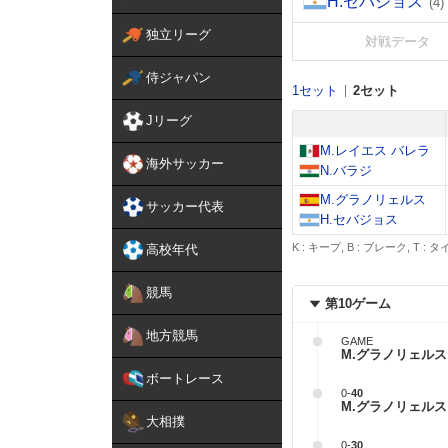
H.セバジョス
(4)
独立リーグ
対戦データ
侍ジャパン
1セット
2セット
Jリーグ
M.レイエス バレラ
海外サッカー
N.バラジ
M.グラノリェルス
サッカー代表
H.セバジョス
K : キープ, B : ブレーク, T :
高校年代
競馬
第10ゲーム
地方競馬
GAME
M.グラノリェルス 
ボートレース
0
-
40
M.グラノリェルス 
大相撲
0
-
30