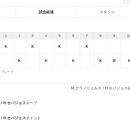
試合経過
スタッツ
1
2
3
4
5
6
7
8
9
1
K
K
K
K
K
K
K
K
B
 タイブレーク
M.グラノリェルス / H.セバジョス
4
/ H.セバジョス
キープ
/ H.セバジョス
ポイント