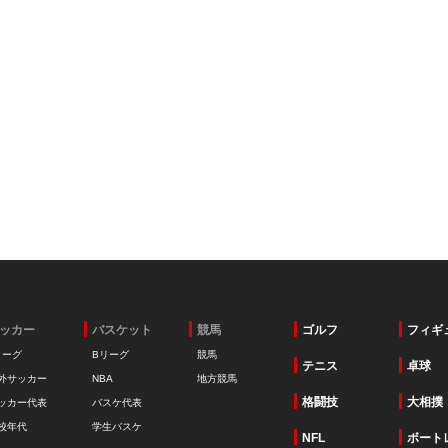
ッカー
バスケット
競馬
ゴルフ
フィギ
リーグ
Bリーグ
競馬
テニス
卓球
外サッカー
NBA
地方競馬
格闘技
大相撲
ッカー代表
バスケ代表
校年代
学生バスケ
NFL
ボート