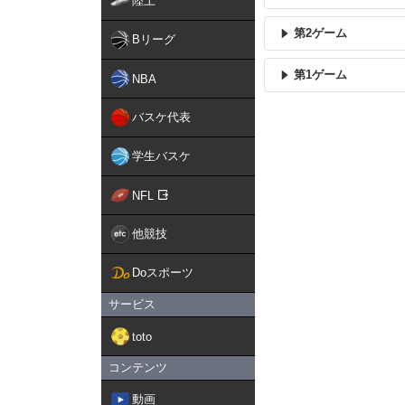
陸上
第2ゲーム
Bリーグ
第1ゲーム
NBA
バスケ代表
学生バスケ
NFL
他競技
Doスポーツ
サービス
toto
コンテンツ
動画