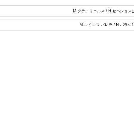
M.グラノリェルス / H.セバジョス
1
M.レイエス バレラ / N.バラジ
1