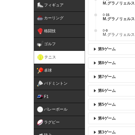
M.グラノリェルス 
フィギュア
0
-
15
カーリング
M.グラノリェルス 
格闘技
0
-
0
M.グラノリェルス
ゴルフ
第9ゲーム
テニス
第8ゲーム
卓球
第7ゲーム
バドミントン
第6ゲーム
F1
第5ゲーム
バレーボール
第4ゲーム
ラグビー
第3ゲーム