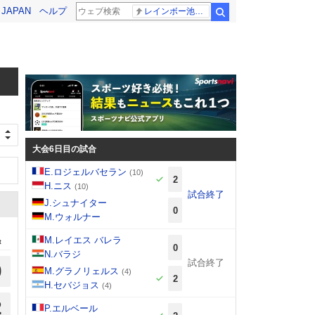
! JAPAN
ヘルプ
レインボー池田 佐藤佳奈アナ
検索
大会6日目の試合
E.ロジェルバセラン
(10)
2
H.ニス
(10)
試合終了
J.シュナイター
0
M.ウォルナー
M.レイエス バレラ
t
0
N.バラジ
試合終了
0
M.グラノリェルス
(4)
2
H.セバジョス
(4)
2
P.エルベール