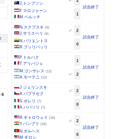
2
J.トンプソン
試合終了
F.マロジャーン
1
M.ベルッチ
N.スクプスキ
(6)
2
J.サリスベリ
(6)
試合終了
0
N.バリエントス
0
R.ブッリパッリ
P.トルハク
1
T.アリバジェ
K
試合終了
M.ゴンサレス
(12)
2
A.モーテニ
(12)
J.ジェリンスキ
2
A.パブラセク
-
6
試合終了
S.ボレリ
(7)
0
A.ババソリ
(7)
R.ギャロウェイ
(16)
2
Y.バンブリ
(16)
試合終了
N.ボルヘス
0
M.ギロン