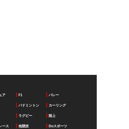
ュア
F1
バレー
バドミントン
カーリング
ラグビー
陸上
レース
他競技
Doスポーツ