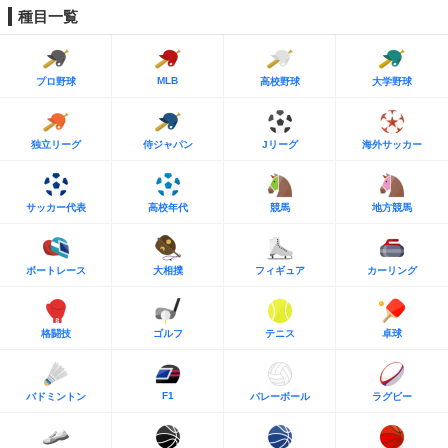
種目一覧
MLB
プロ野球
高校野球
大学野球
独立リーグ
侍ジャパン
Jリーグ
海外サッカー
サッカー代表
高校年代
競馬
地方競馬
ボートレース
大相撲
フィギュア
カーリング
格闘技
ゴルフ
テニス
卓球
F1
バドミントン
バレーボール
ラグビー