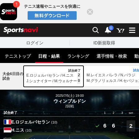
テニス速報やニュースを快適に
閉じる
スポーツナビ
検索
通知
i
ログイン
ID新規取得
テニストップ
日程・結果
ランキング
選手情報・検索
動
試
試合終了
大会6日目の
2
M.レイエス バレラ / N.バラジ
E.ロジェルバセラン / H.ニス
試合
0
M.グラノリェルス / H.セバジョ
J.シュナイター / M.ウォルナー
2025/7/5(土) 19:00
ウィンブルドン
2回戦
試合終了
1
2
3
set
E.ロジェルバセラン
(10)
6
6
2
H.ニス
(10)