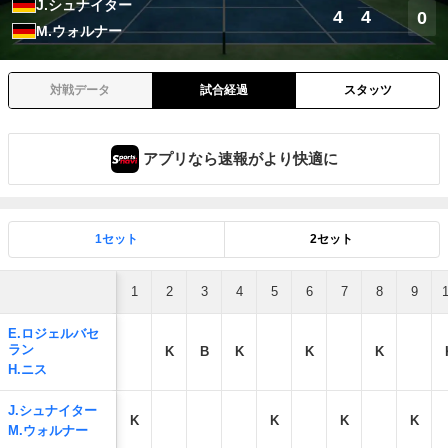
J.シュナイター
4
4
0
M.ウォルナー
対戦データ
試合経過
スタッツ
アプリなら速報がより快適に
1セット
2セット
1
2
3
4
5
6
7
8
9
E.ロジェルバセ
ラン
K
B
K
K
K
H.ニス
J.シュナイター
K
K
K
K
M.ウォルナー