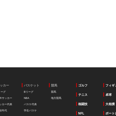
ッカー
バスケット
競馬
ゴルフ
フィギ
リーグ
Bリーグ
競馬
テニス
卓球
外サッカー
NBA
地方競馬
格闘技
大相撲
ッカー代表
バスケ代表
校年代
学生バスケ
NFL
ボート