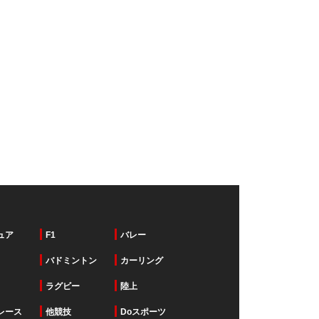
ュア
F1
バレー
バドミントン
カーリング
ラグビー
陸上
レース
他競技
Doスポーツ