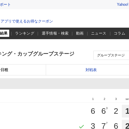
レポート
Yahoo
、アプリで使えるお得なクーポン
・結果
ランキング
選手情報・検索
動画
ニュース
コラム
キング・カップグループステージ
合日程
対戦表
1
2
3
se
6
6
3
2
3
7
7
6