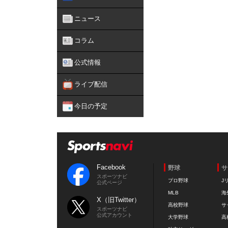
ニュース
コラム
公式情報
ライブ配信
今日の予定
Facebook
野球
サ
スポーツナビ
プロ野球
J
公式ページ
MLB
海
X（旧Twitter）
高校野球
サ
スポーツナビ
公式アカウント
大学野球
高