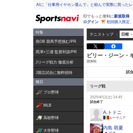
AIに「仕事用イヤホン選んで」と頼んで実際に買った
IDでもっと便利に
新規取得
ログイン
初回購入限定
特集
テニストップ
日程
燕OB 競馬予想挑む/PR
髙津×三浦 監督対談/PR
ビリー・ジーン・
団体戦
Jリーグ戦力 徹底分析
試
J国立試合に無料招待
種目
リーグ戦
プロ野球
2025/4/12(土) 14:45
試合終了
MLB
A.トドニ
高校野球
ルーマニア
内島 萌夏
大学野球
日本