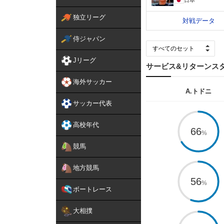
独立リーグ
対戦データ
侍ジャパン
Jリーグ
サービス&リターンス
海外サッカー
A.トドニ
サッカー代表
高校年代
66
競馬
地方競馬
56
ボートレース
大相撲