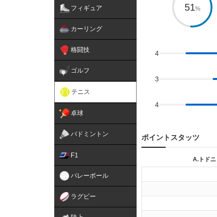
51
フィギュア
カーリング
格闘技
4
ゴルフ
3
テニス
4
卓球
バドミントン
ポイントスタッツ
F1
A.トドニ
バレーボール
ラグビー