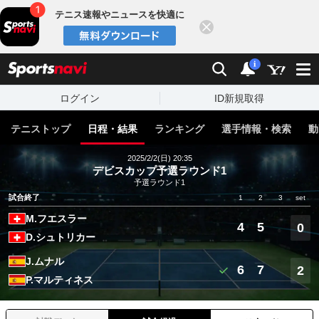
テニス速報やニュースを快適に
閉じる
スポーツナビ
検索
通知
i
ログイン
ID新規取得
テニストップ
日程・結果
ランキング
選手情報・検索
動
2025/2/2(日) 20:35
デビスカップ予選ラウンド1
予選ラウンド1
試合終了
1
2
3
set
M.フエスラー
4
5
0
D.シュトリカー
J.ムナル
6
7
2
P.マルティネス