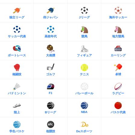
独立リーグ
侍ジャパン
Jリーグ
海外サッカー
サッカー代表
高校年代
競馬
地方競馬
ボートレース
大相撲
フィギュア
カーリング
格闘技
ゴルフ
テニス
卓球
F1
バドミントン
バレーボール
ラグビー
NBA
陸上
Bリーグ
バスケ代表
学生バスケ
他競技
Doスポーツ