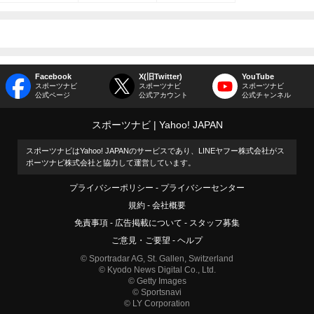
Facebook
X(旧Twitter)
YouTube
スポーツナビ
スポーツナビ
スポーツナビ
公式ページ
公式アカウント
公式チャンネル
スポーツナビ
Yahoo! JAPAN
スポーツナビはYahoo! JAPANのサービスであり、LINEヤフー株式会社がス
ポーツナビ株式会社と協力して運営しています。
プライバシーポリシー
プライバシーセンター
規約
会社概要
免責事項
広告掲載について
スタッフ募集
ご意見・ご要望
ヘルプ
© Sportradar AG, St. Gallen, Switzerland
© Kyodo News Digital Co., Ltd.
© Getty Images
© Sportsnavi
© LY Corporation