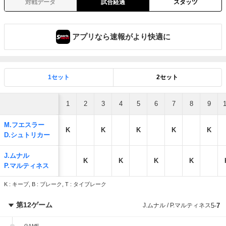
対戦データ
試合経過
スタッツ
アプリなら速報がより快適に
1セット
2セット
1
2
3
4
5
6
7
8
9
M.フエスラー
K
K
K
K
K
D.シュトリカー
J.ムナル
K
K
K
K
P.マルティネス
K : キープ, B : ブレーク, T : タイブレーク
第12ゲーム
J.ムナル / P.マルティネス
5
-
7
GAME