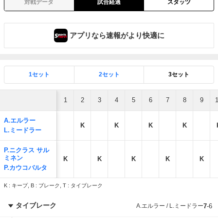
対戦データ
試合経過
スタッツ
アプリなら速報がより快適に
1セット
2セット
3セット
1
2
3
4
5
6
7
8
9
A.エルラー
K
K
K
K
L.ミードラー
P.ニクラス サル
ミネン
K
K
K
K
K
P.カウコバルタ
K : キープ, B : ブレーク, T : タイブレーク
タイブレーク
A.エルラー / L.ミードラー
7
-
6