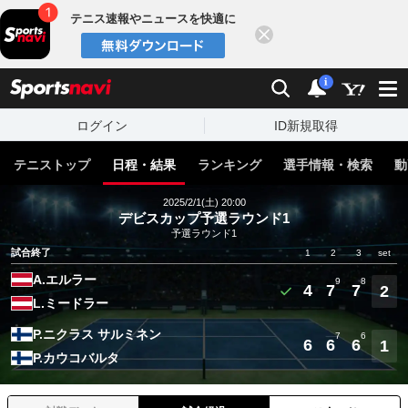
テニス速報やニュースを快適に
閉じる
スポーツナビ
検索
通知
i
ログイン
ID新規取得
テニストップ
日程・結果
ランキング
選手情報・検索
動
2025/2/1(土) 20:00
デビスカップ予選ラウンド1
予選ラウンド1
試合終了
1
2
3
set
A.エルラー
9
8
4
7
7
2
L.ミードラー
P.ニクラス サルミネン
7
6
6
6
6
1
P.カウコバルタ