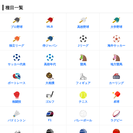
種目一覧
MLB
プロ野球
高校野球
大学野球
独立リーグ
侍ジャパン
Jリーグ
海外サッカー
サッカー代表
高校年代
競馬
地方競馬
ボートレース
大相撲
フィギュア
カーリング
格闘技
ゴルフ
テニス
卓球
F1
バドミントン
バレーボール
ラグビー