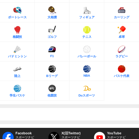
ボートレース
大相撲
フィギュア
カーリング
格闘技
ゴルフ
テニス
卓球
F1
バドミントン
バレーボール
ラグビー
NBA
陸上
Bリーグ
バスケ代表
学生バスケ
他競技
Doスポーツ
Facebook
X(旧Twitter)
YouTube
スポーツナビ
スポーツナビ
スポーツナビ