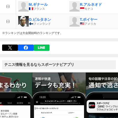
M.ギナール
R.アルネオド
(-)
フランス
モナコ
O.ビルタネン
T.ボイヤー
(-)
フィンランド
アメリカ
※ランキングは大会開始時のランキングです。
テニス情報を見るならスポーツナビアプリ