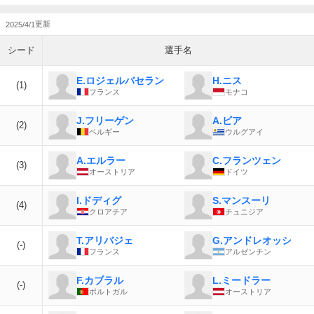
2025/4/1
シード
選手名
E.ロジェルバセラン
H.ニス
(1)
フランス
モナコ
J.フリーゲン
A.ビア
(2)
ベルギー
ウルグアイ
A.エルラー
C.フランツェン
(3)
オーストリア
ドイツ
I.ドディグ
S.マンスーリ
(4)
クロアチア
チュニジア
T.アリバジェ
G.アンドレオッシ
(-)
フランス
アルゼンチン
F.カブラル
L.ミードラー
(-)
ポルトガル
オーストリア