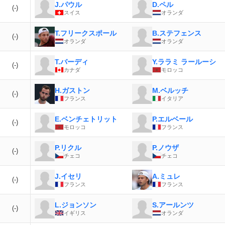
J.パウル
D.ペル
(-)
スイス
オランダ
T.フリークスポール
B.ステフェンス
(-)
オランダ
オランダ
T.バーディ
Y.ララミ ラールーシ
(-)
カナダ
モロッコ
H.ガストン
M.ベルッチ
(-)
フランス
イタリア
E.ベンチェトリット
P.エルベール
(-)
モロッコ
フランス
P.リクル
P.ノウザ
(-)
チェコ
チェコ
J.イセリ
A.ミュレ
(-)
フランス
フランス
L.ジョンソン
S.アールンツ
(-)
イギリス
オランダ