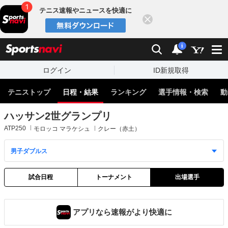
テニス速報やニュースを快適に
閉じる
スポーツナビ
検索
通知
i
ログイン
ID新規取得
テニストップ
日程・結果
ランキング
選手情報・検索
動
ハッサン2世グランプリ
ATP250
モロッコ マラケシュ
クレー（赤土）
試合日程
トーナメント
出場選手
アプリなら速報がより快適に