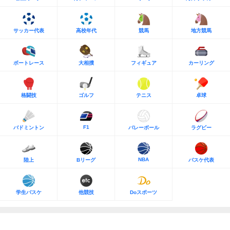
サッカー代表
高校年代
競馬
地方競馬
ボートレース
大相撲
フィギュア
カーリング
格闘技
ゴルフ
テニス
卓球
F1
バドミントン
バレーボール
ラグビー
NBA
陸上
Bリーグ
バスケ代表
学生バスケ
他競技
Doスポーツ