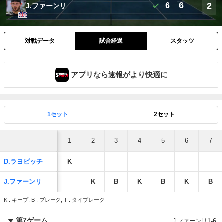
6
6
2
J.ファーンリ
対戦データ
試合経過
スタッツ
アプリなら速報がより快適に
1セット
2セット
1
2
3
4
5
6
7
D.ラヨビッチ
K
J.ファーンリ
K
B
K
B
K
B
K : キープ, B : ブレーク, T : タイブレーク
第7ゲーム
J.ファーンリ
1
-
6