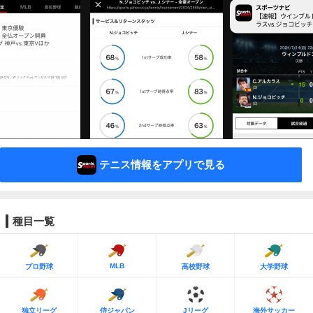
テニス情報をアプリで見る
種目一覧
MLB
プロ野球
高校野球
大学野球
独立リーグ
侍ジャパン
Jリーグ
海外サッカー