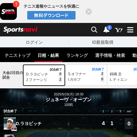
テニス速報やニュースを快適に
閉じる
スポーツナビ
検索
通知
i
ログイン
ID新規取得
テニストップ
日程・結果
ランキング
選手情報・検索
動
試合終了
試
試合終了
大会2日目の
2
0
S.オフナー
錦織 圭
D.ラヨビッチ
試合
0
2
I.ガホフ
L.ティエン
J.ファーンリ
2025/5/19(月) 18:30
ジュネーヴ・オープン
1回戦
試合終了
1
2
3
set
4
1
0
D.ラヨビッチ