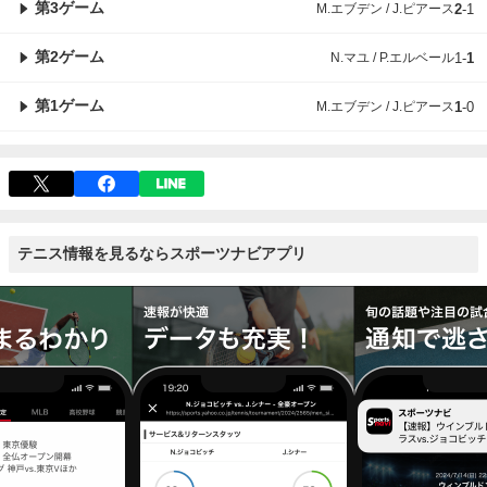
第3ゲーム
M.エブデン / J.ピアース
2
-
1
第2ゲーム
N.マユ / P.エルベール
1
-
1
第1ゲーム
M.エブデン / J.ピアース
1
-
0
テニス情報を見るならスポーツナビアプリ