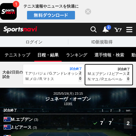
テニス速報やニュースを快適に
閉じる
スポーツナビ
検索
通知
i
ログイン
ID新規取得
テニストップ
日程・結果
ランキング
選手情報・検索
動
試合終了
試合終了
大会2日目の
2
T.アリバジェ / G.アンドレオッシ
2
M.エブデン / J.ピアース
試合
0
M.メロ / R.マトス
0
N.マユ / P.エルベール
2025/5/19(月) 23:15
ジュネーヴ・オープン
1回戦
試合終了
1
2
3
set
M.エブデン
(3)
7
7
7
7
2
J.ピアース
(3)