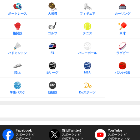
ボートレース
大相撲
フィギュア
カーリング
格闘技
ゴルフ
テニス
卓球
F1
バドミントン
バレーボール
ラグビー
NBA
陸上
Bリーグ
バスケ代表
学生バスケ
他競技
Doスポーツ
Facebook
X(旧Twitter)
YouTube
スポーツナビ
スポーツナビ
スポーツナビ
公式ページ
公式アカウント
公式チャンネル