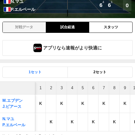
N.マユ
4
1
6
6
0
P.エルベール
対戦データ
試合経過
スタッツ
アプリなら速報がより快適に
1セット
2セット
1
2
3
4
5
6
7
8
9
M.エブデン
K
K
K
K
K
J.ピアース
N.マユ
K
K
K
K
P.エルベール