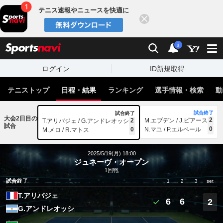
テニス速報やニュースを快適に
閉じる
スポーツナビ
検索
通知
i
ログイン
ID新規取得
テニストップ
日程・結果
ランキング
選手情報・検索
動
試合終了
試合終了
大会2日目の
2
2
M.エブデン / J.ピアース
T.アリバジェ / G.アンドレオッシ
試合
0
0
N.マユ / P.エルベール
M.メロ / R.マトス
2025/5/19(月) 18:00
ジュネーヴ・オープン
1回戦
試合終了
1
2
3
set
T.アリバジェ
6
6
2
G.アンドレオッシ