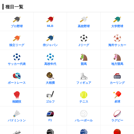
種目一覧
MLB
プロ野球
高校野球
大学野球
独立リーグ
侍ジャパン
Jリーグ
海外サッカー
サッカー代表
高校年代
競馬
地方競馬
ボートレース
大相撲
フィギュア
カーリング
格闘技
ゴルフ
テニス
卓球
F1
バドミントン
バレーボール
ラグビー