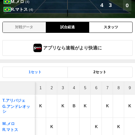
M.メロ
(4)
4
3
0
R.マトス
(4)
対戦データ
試合経過
スタッツ
アプリなら速報がより快適に
1セット
2セット
1
2
3
4
5
6
7
8
9
T.アリバジェ
K
K
B
K
K
K
G.アンドレオッ
シ
M.メロ
K
K
K
R.マトス