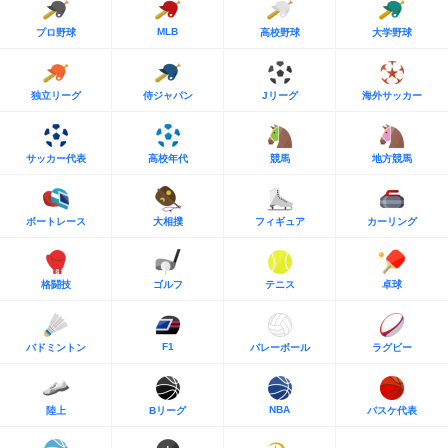
MLB
プロ野球
高校野球
大学野球
独立リーグ
侍ジャパン
Jリーグ
海外サッカー
サッカー代表
高校年代
競馬
地方競馬
ボートレース
大相撲
フィギュア
カーリング
格闘技
ゴルフ
テニス
卓球
F1
バドミントン
バレーボール
ラグビー
NBA
陸上
Bリーグ
バスケ代表