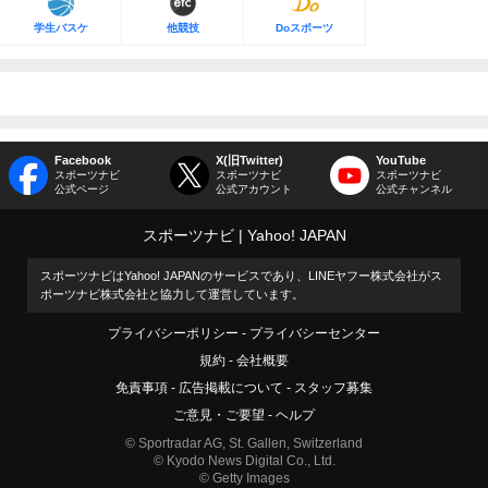
学生バスケ
他競技
Doスポーツ
Facebook
X(旧Twitter)
YouTube
スポーツナビ
スポーツナビ
スポーツナビ
公式ページ
公式アカウント
公式チャンネル
スポーツナビ
Yahoo! JAPAN
スポーツナビはYahoo! JAPANのサービスであり、LINEヤフー株式会社がス
ポーツナビ株式会社と協力して運営しています。
プライバシーポリシー
プライバシーセンター
規約
会社概要
免責事項
広告掲載について
スタッフ募集
ご意見・ご要望
ヘルプ
© Sportradar AG, St. Gallen, Switzerland
© Kyodo News Digital Co., Ltd.
© Getty Images