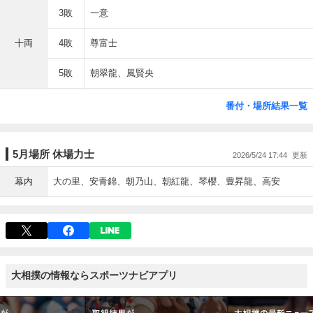
3敗
一意
十両
4敗
尊富士
5敗
朝翠龍、風賢央
番付・場所結果一覧
5月場所 休場力士
2026/5/24 17:44
幕内
大の里、安青錦、朝乃山、朝紅龍、琴櫻、豊昇龍、高安
大相撲の情報ならスポーツナビアプリ