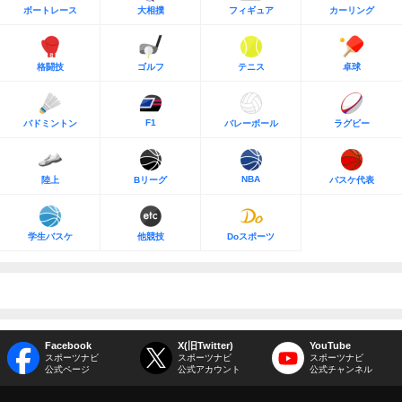
ボートレース
大相撲
フィギュア
カーリング
格闘技
ゴルフ
テニス
卓球
F1
バドミントン
バレーボール
ラグビー
NBA
陸上
Bリーグ
バスケ代表
学生バスケ
他競技
Doスポーツ
Facebook
X(旧Twitter)
YouTube
スポーツナビ
スポーツナビ
スポーツナビ
公式ページ
公式アカウント
公式チャンネル