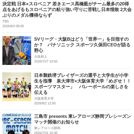
決定戦 日本×スロベニア 若きエース髙橋藍がチーム最多の20得
点をあげるもスロベニアの粘り強い守りに苦戦し日本惜敗 2大会
ぶりのメダル獲得ならず
TBS
2026/8/3 08:05
SVリーグ・大阪Bはどう「世界一」を目指すの
か？ パナソニック スポーツ久保田CEOが語る
野心
大島和人
2026/7/27 10:50
日本製鉄堺ブレイザーズの選手と大学生が小学
生を指導 泉大津市×大阪体育大学「めざせ！！
スポーツマスター」 バレーボールの楽しさを
伝える
大阪体育大学
2026/8/2 12:00
三島市 presents 東レアローズ静岡プレシーズン
マッチ開催のお知らせ
東レアローズ静岡
2026/7/31 10:30