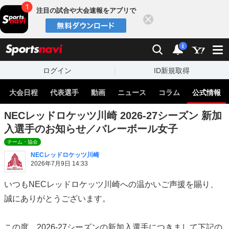
注目の試合や大会速報をアプリで
閉じる
sports
検索
通知
i
ログイン
ID新規取得
大会日程
代表選手
動画
ニュース
コラム
公式情報
NECレッドロケッツ川崎 2026-27シーズン 新加
入選手のお知らせ／バレーボール女子
チーム・協会
NECレッドロケッツ川崎
2026年7月9日 14:33
いつもNECレッドロケッツ川崎への温かいご声援を賜り、
誠にありがとうございます。
この度、2026-27シーズンの新加入選手につきまして下記の