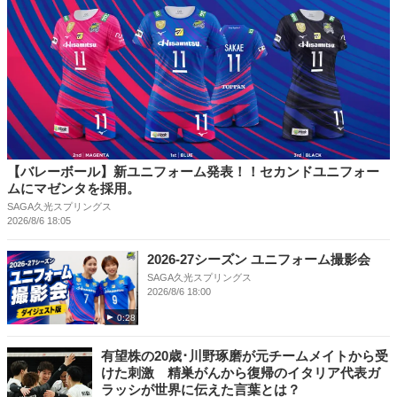
【バレーボール】新ユニフォーム発表！！セカンドユニフォー
ムにマゼンタを採用。
SAGA久光スプリングス
2026/8/6 18:05
2026-27シーズン ユニフォーム撮影会
SAGA久光スプリングス
2026/8/6 18:00
0:28
有望株の20歳･川野琢磨が元チームメイトから受
けた刺激 精巣がんから復帰のイタリア代表ガ
ラッシが世界に伝えた言葉とは？