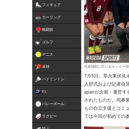
フィギュア
カーリング
格闘技
ゴルフ
テニス
卓球
写真撮影に応じるホッケー部
7月5日、早大東伏
バドミントン
入部式および記者会見が
F1
apanが企画・運営
されたものだ。同事
バレーボール
もの自立支援とコミ
ては今回が初めての
ラグビー
陸上