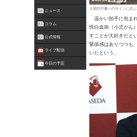
入部許可書へのサインに応じ
ニュース
温かい拍手に包まれ
コラム
性白血病（小児がん
すことが大好きだと
公式情報
緊張感はありつつも
ライブ配信
いたという。
今日の予定