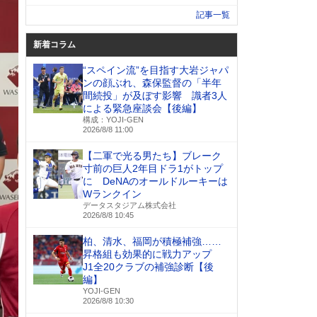
記事一覧
新着コラム
“スペイン流”を目指す大岩ジャパ
ンの顔ぶれ、森保監督の「半年
間続投」が及ぼす影響 識者3人
による緊急座談会【後編】
構成：YOJI-GEN
2026/8/8 11:00
【二軍で光る男たち】ブレーク
寸前の巨人2年目ドラ1がトップ
に DeNAのオールドルーキーは
Wランクイン
データスタジアム株式会社
2026/8/8 10:45
柏、清水、福岡が積極補強……
昇格組も効果的に戦力アップ
J1全20クラブの補強診断【後
編】
YOJI-GEN
2026/8/8 10:30