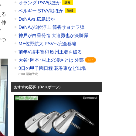
オランダ PSV戦ほか
で
ベルギー STVV戦ほか
える
DeNAvs.広島ほか
。仲
DeNAが3位浮上 筒香サヨナラ弾
ず
神戸が白星発進 大迫勇也が決勝弾
持つ
MF佐野航大 PSVへ完全移籍
前年V張本智和 欧州王者を破る
大谷･岡本･村上の凄さとは 外部
9日の甲子園日程 花巻東など出場
8:00 開始予定
おすすめ記事（Doスポーツ）