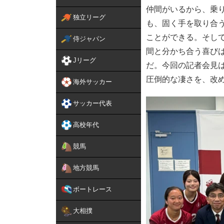
仲間がいるから、乗
独立リーグ
も、固く手を取り合
ことができる。そし
侍ジャパン
間と分かち合う喜び
Jリーグ
だ。今回の記者会見
圧倒的な凄さを、改
海外サッカー
サッカー代表
高校年代
競馬
地方競馬
ボートレース
大相撲