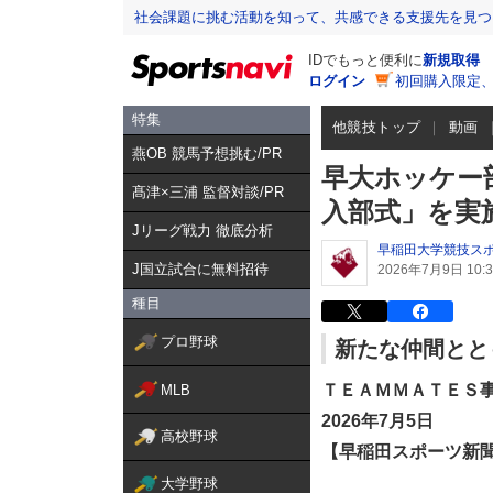
社会課題に挑む活動を知って、共感できる支援先を見つ
IDでもっと便利に
新規取得
ログイン
初回購入限定
特集
他競技トップ
動画
燕OB 競馬予想挑む/PR
早大ホッケー
髙津×三浦 監督対談/PR
入部式」を実施
Jリーグ戦力 徹底分析
早稲田大学競技ス
J国立試合に無料招待
2026年7月9日 10:3
種目
プロ野球
新たな仲間とと
ＴＥＡＭＭＡＴＥＳ
MLB
2026年7月5日
高校野球
【早稲田スポーツ新
大学野球