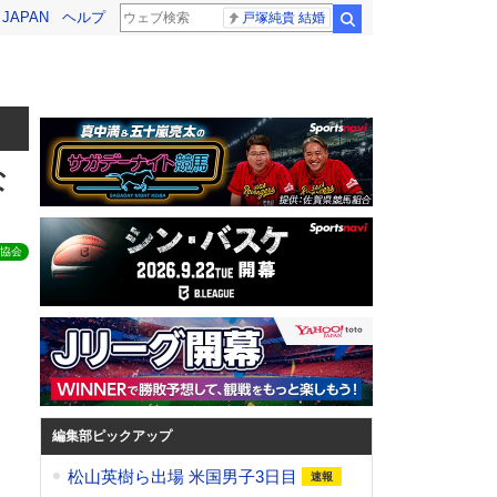
! JAPAN
ヘルプ
戸塚純貴 結婚
検索
な
協会
編集部ピックアップ
松山英樹ら出場 米国男子3日目