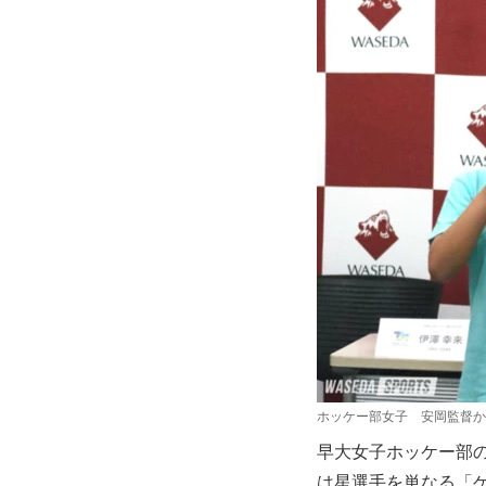
ホッケー部女子 安岡監督か
早大女子ホッケー部
は星選手を単なる「