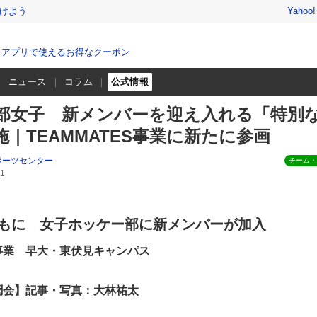
けよう
Yahoo
、アプリで使えるお得なクーポン
ニュース
コラム
公式情報
部女子 新メンバーを迎え入れる「特別
｜TEAMMATES事業に新たに参画
ポーツセンター
チーム・
1
もに 女子ホッケー部に新メンバーが加入
事業 早大・東伏見キャンパス
聞会】記事・写真：大林祐太