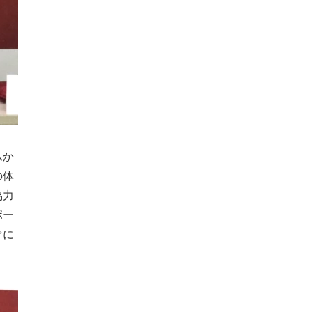
ムか
の体
協力
ポー
ぐに