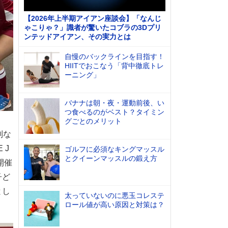
【2026年上半期アイアン座談会】「なんじ
ゃこりゃ？」識者が驚いたコブラの3Dプリ
ンテッドアイアン、その実力とは
自慢のバックラインを目指す！
HIITでおこなう「背中徹底トレ
ーニング」
バナナは朝・夜・運動前後、い
つ食べるのがベスト？タイミン
グごとのメリット
別な
 J
ゴルフに必須なキングマッスル
とクイーンマッスルの鍛え方
開催
子ど
とし
太っていないのに悪玉コレステ
ロール値が高い原因と対策は？