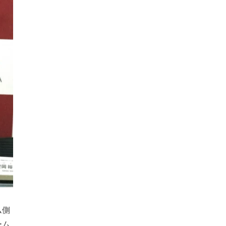
ム側
ーム