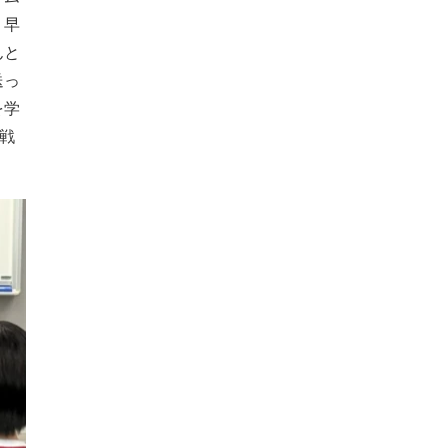
・早
んと
送っ
を学
戦