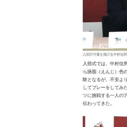
入部許可書を掲げる中村信男
入部式では、中村信
ら臙脂（えんじ）色
験となるが、不安よ
してプレーをしてみ
ツに挑戦する一人の
伝わってきた。