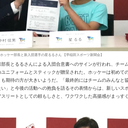
ホッケー部長と新入団選手の星るるさん 【早稲田スポーツ新聞会】
男部長とるるさんによる入団合意書へのサインが行われ、チー
のユニフォームとスティックが贈呈された。ホッケーは初めて
りも期待の方が大きいようだ。「最終的にはチームのみんなと
たい」と今後の活動への抱負を語るその表情からは、新しいス
アスリートとしての頼もしさと、ワクワクした高揚感がまっす