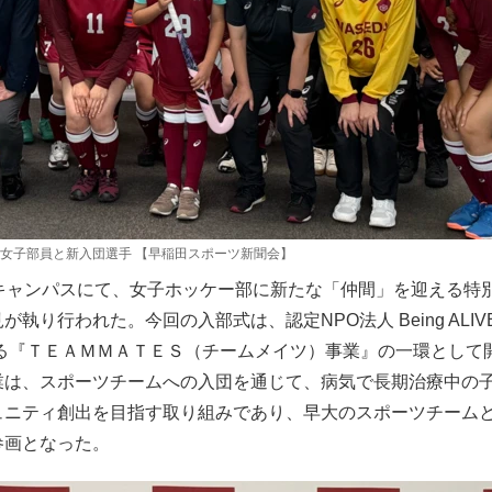
女子部員と新入団選手 【早稲田スポーツ新聞会】
見キャンパスにて、女子ホッケー部に新たな「仲間」を迎える特
執り行われた。今回の入部式は、認定NPO法人 Being ALIVE
する『ＴＥＡＭＭＡＴＥＳ（チームメイツ）事業』の一環として
業は、スポーツチームへの入団を通じて、病気で長期治療中の
ュニティ創出を目指す取り組みであり、早大のスポーツチーム
参画となった。