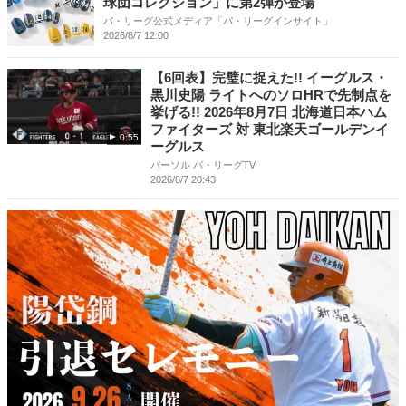
球団コレクション」に第2弾が登場
パ・リーグ公式メディア「パ・リーグインサイト」
2026/8/7 12:00
【6回表】完璧に捉えた!! イーグルス・
黒川史陽 ライトへのソロHRで先制点を
挙げる!! 2026年8月7日 北海道日本ハム
ファイターズ 対 東北楽天ゴールデンイ
0:55
ーグルス
パーソル パ・リーグTV
2026/8/7 20:43