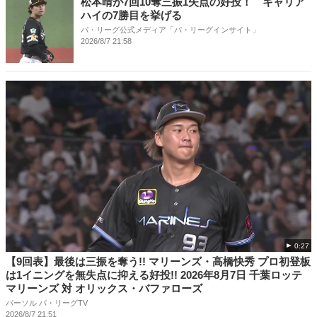
松本晴が7回10奪三振1失点の好投！ キャリア
ハイの7勝目を挙げる
パ・リーグ公式メディア「パ・リーグインサイト」
2026/8/7 21:58
0:27
【9回表】最後は三振を奪う!! マリーンズ・高橋快秀 プロ初登板
は1イニングを無失点に抑える好投!! 2026年8月7日 千葉ロッテ
マリーンズ 対 オリックス・バファローズ
パーソル パ・リーグTV
2026/8/7 21:51