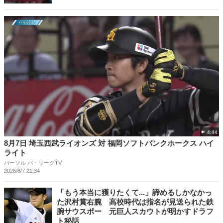
4:44
8月7日 埼玉西武ライオンズ 対 福岡ソフトバンクホークス ハイ
ライト
パーソル パ・リーグTV
2026/8/7 21:34
「もう本当に獲りたくて...」諦めるしかなかっ
た沢村賞右腕 高校時代は指名が見送られた鉄
腕サウスポー 元巨人スカウトが明かすドラフ
ト秘話