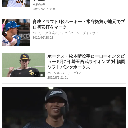
永松欣也
2026/7/28 10:50
育成ドラフト1位ルーキー・常谷拓輝が地元でプ
ロ初安打をマーク
パ・リーグ公式メディア「パ・リーグインサイト」
2026/8/7 20:02
ホークス・松本晴投手ヒーローインタビ
ュー 8月7日 埼玉西武ライオンズ 対 福岡
ソフトバンクホークス
パーソル パ・リーグTV
2:30
2026/8/7 21:31