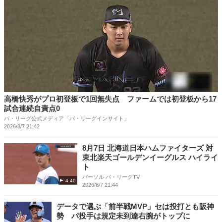
高橋快秀がプロ初登板で1回無失点 ファームでは初登板から17
試合連続自責点0
パ・リーグ公式メディア「パ・リーグインサイト」
2026/8/7 21:42
8月7日 北海道日本ハムファイターズ 対
東北楽天ゴールデンイーグルス ハイライ
ト
パーソル パ・リーグTV
4:40
2026/8/7 21:44
データで選ぶ「前半戦MVP」セは投打とも阪神
勢 パ投手は規定未到達右腕がトップに