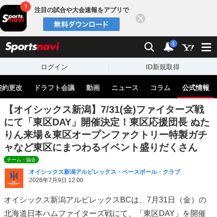
注目の試合や大会速報をアプリで
閉じる
sports
検索
通知
i
ログイン
ID新規取得
契約更改
ドラフト会議
動画
ニュース
コラム
公式情報
【オイシックス新潟】7/31(金)ファイターズ戦
にて「東区DAY」開催決定！東区応援団長 ぬた
りん来場＆東区オープンファクトリー特製ガチ
ャなど東区にまつわるイベント盛りだくさん
チーム・協会
オイシックス新潟アルビレックス・ベースボール・クラブ
2026年7月9日 12:00
オイシックス新潟アルビレックスBCは、7月31日（金）の
北海道日本ハムファイターズ戦にて、「東区DAY」を開催