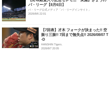
パ・リーグ【8月6日】
パ・リーグ公式メディア「パ・リーグインサイト」
2026/8/6 22:01
【7回表】才木 フォークが決まった!! 空
振り三振!! 7回まで無失点!! 2026/08/07 T
-D
HANSHIN Tigers.
0:38
2026/8/7 20:05
上川畑大悟が走者一掃のタイムリーツーベー
ス 北海道日本ハムが連敗脱出【8/6 試合結果】
パ・リーグ公式メディア「パ・リーグインサイト」
2026/8/6 21:34