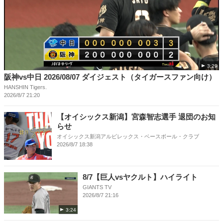
3:29
阪神vs中日 2026/08/07 ダイジェスト（タイガースファン向け）
HANSHIN Tigers.
2026/8/7 21:20
【オイシックス新潟】宮森智志選手 退団のお知
らせ
オイシックス新潟アルビレックス・ベースボール・クラブ
2026/8/7 18:38
8/7【巨人vsヤクルト】ハイライト
GIANTS TV
2026/8/7 21:16
3:24