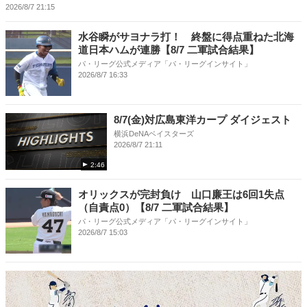
2026/8/7 21:15
水谷瞬がサヨナラ打！ 終盤に得点重ねた北海
道日本ハムが連勝【8/7 二軍試合結果】
パ・リーグ公式メディア「パ・リーグインサイト」
2026/8/7 16:33
8/7(金)対広島東洋カープ ダイジェスト
横浜DeNAベイスターズ
2026/8/7 21:11
2:46
オリックスが完封負け 山口廉王は6回1失点
（自責点0）【8/7 二軍試合結果】
パ・リーグ公式メディア「パ・リーグインサイト」
2026/8/7 15:03