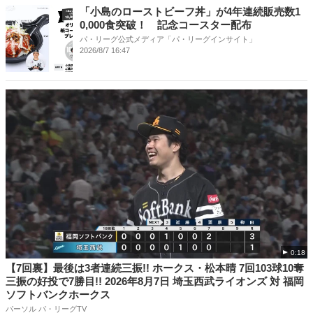
「小島のローストビーフ丼」が4年連続販売数1
0,000食突破！ 記念コースター配布
パ・リーグ公式メディア「パ・リーグインサイト」
2026/8/7 16:47
0:18
【7回裏】最後は3者連続三振!! ホークス・松本晴 7回103球10奪
三振の好投で7勝目!! 2026年8月7日 埼玉西武ライオンズ 対 福岡
ソフトバンクホークス
パーソル パ・リーグTV