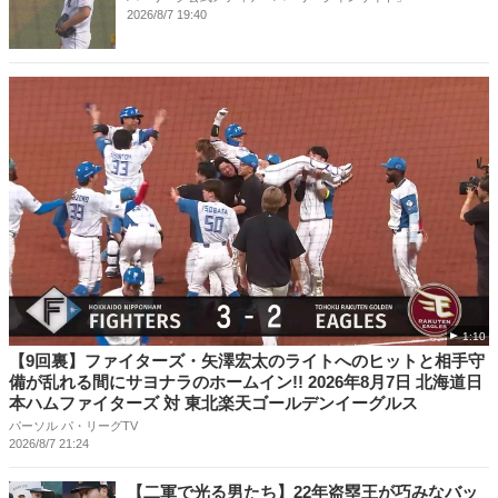
2026/8/7 19:40
1:10
【9回裏】ファイターズ・矢澤宏太のライトへのヒットと相手守
備が乱れる間にサヨナラのホームイン!! 2026年8月7日 北海道日
本ハムファイターズ 対 東北楽天ゴールデンイーグルス
パーソル パ・リーグTV
2026/8/7 21:24
【二軍で光る男たち】22年盗塁王が巧みなバッ