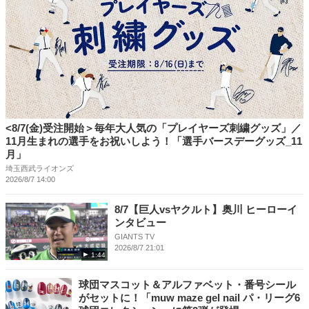
<8/7(金)受注開始＞毎年大人気の「プレイヤーズ刺繍グッズ」／
11月生まれの選手をお祝いしよう！「選手バースデーグッズ_11
月」
埼玉西武ライオンズ
2026/8/7 14:00
8/7【巨人vsヤクルト】奥川 ヒーローイ
ンタビュー
GIANTS TV
2026/8/7 21:01
1:44
球団マスコット＆アルファベット・番号シール
がセットに！「muw maze gel nail パ・リーグ6