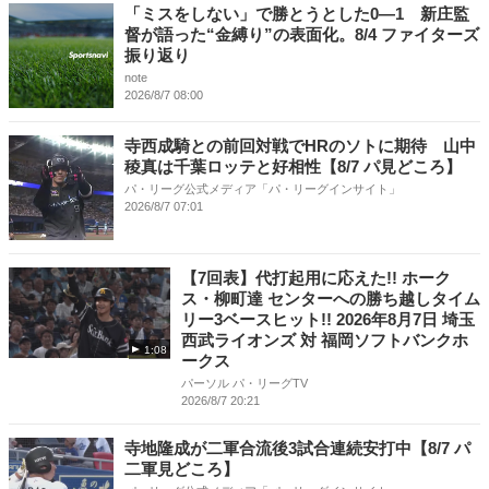
「ミスをしない」で勝とうとした0―1 新庄監
督が語った“金縛り”の表面化。8/4 ファイターズ
振り返り
note
2026/8/7 08:00
寺西成騎との前回対戦でHRのソトに期待 山中
稜真は千葉ロッテと好相性【8/7 パ見どころ】
パ・リーグ公式メディア「パ・リーグインサイト」
2026/8/7 07:01
【7回表】代打起用に応えた!! ホーク
ス・柳町達 センターへの勝ち越しタイム
リー3ベースヒット!! 2026年8月7日 埼玉
西武ライオンズ 対 福岡ソフトバンクホ
1:08
ークス
パーソル パ・リーグTV
2026/8/7 20:21
寺地隆成が二軍合流後3試合連続安打中【8/7 パ
二軍見どころ】