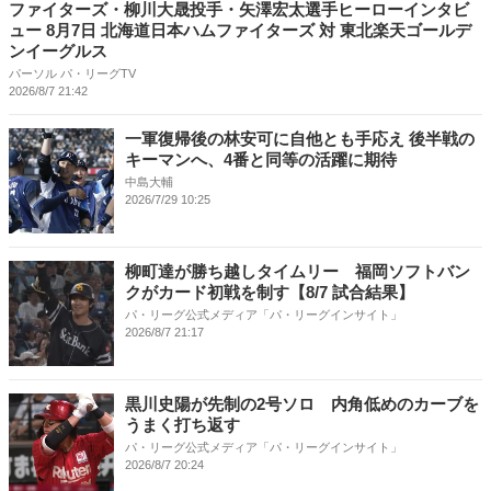
ファイターズ・柳川大晟投手・矢澤宏太選手ヒーローインタビ
ュー 8月7日 北海道日本ハムファイターズ 対 東北楽天ゴールデ
ンイーグルス
パーソル パ・リーグTV
2026/8/7 21:42
一軍復帰後の林安可に自他とも手応え 後半戦の
キーマンへ、4番と同等の活躍に期待
中島大輔
2026/7/29 10:25
柳町達が勝ち越しタイムリー 福岡ソフトバン
クがカード初戦を制す【8/7 試合結果】
パ・リーグ公式メディア「パ・リーグインサイト」
2026/8/7 21:17
黒川史陽が先制の2号ソロ 内角低めのカーブを
うまく打ち返す
パ・リーグ公式メディア「パ・リーグインサイト」
2026/8/7 20:24