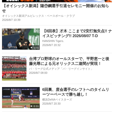
【オイシックス新潟】陽岱鋼選手引退セレモニー開催のお知ら
せ
オイシックス新潟アルビレックス・ベースボール・クラブ
2026/8/7 10:39
【8回表】才木 ここまで2安打無失点!! ナ
イスピッチング!! 2026/08/07 T-D
HANSHIN Tigers.
2026/8/7 20:32
0:31
台湾プロ野球のオールスターで、平野恵一と後
藤光尊による元オリックス二遊間が実現！
パ・リーグ公式メディア「パ・リーグインサイト」
2026/8/7 08:00
6回裏、度会選手のレフトへのタイムリ
ーツーベースで勝ち越し！
横浜DeNAベイスターズ
2026/8/7 20:30
0:31