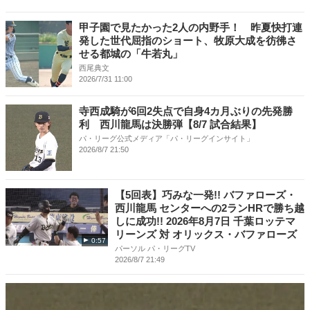
甲子園で見たかった2人の内野手！ 昨夏快打連
発した世代屈指のショート、牧原大成を彷彿さ
せる都城の「牛若丸」
西尾典文
2026/7/31 11:00
寺西成騎が6回2失点で自身4カ月ぶりの先発勝
利 西川龍馬は決勝弾【8/7 試合結果】
パ・リーグ公式メディア「パ・リーグインサイト」
2026/8/7 21:50
【5回表】巧みな一発!! バファローズ・
西川龍馬 センターへの2ランHRで勝ち越
しに成功!! 2026年8月7日 千葉ロッテマ
リーンズ 対 オリックス・バファローズ
0:57
パーソル パ・リーグTV
2026/8/7 21:49