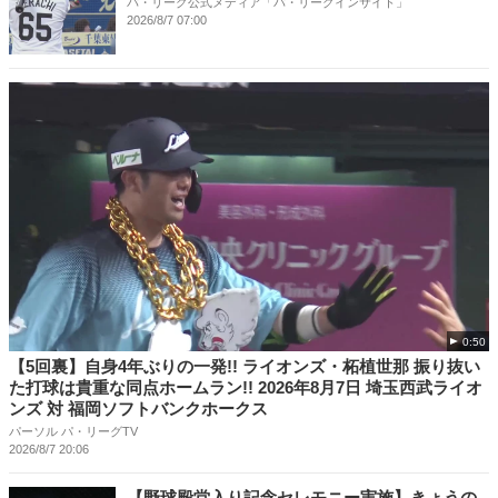
パ・リーグ公式メディア「パ・リーグインサイト」
2026/8/7 07:00
0:50
【5回裏】自身4年ぶりの一発!! ライオンズ・柘植世那 振り抜い
た打球は貴重な同点ホームラン!! 2026年8月7日 埼玉西武ライオ
ンズ 対 福岡ソフトバンクホークス
パーソル パ・リーグTV
2026/8/7 20:06
【野球殿堂入り記念セレモニー実施】きょうの