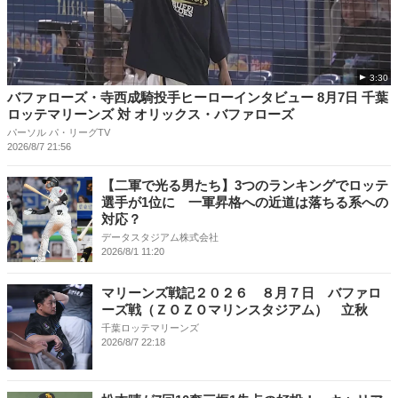
3:30
バファローズ・寺西成騎投手ヒーローインタビュー 8月7日 千葉
ロッテマリーンズ 対 オリックス・バファローズ
パーソル パ・リーグTV
2026/8/7 21:56
【二軍で光る男たち】3つのランキングでロッテ
選手が1位に 一軍昇格への近道は落ちる系への
対応？
データスタジアム株式会社
2026/8/1 11:20
マリーンズ戦記２０２６ ８月７日 バファロ
ーズ戦（ＺＯＺＯマリンスタジアム） 立秋
千葉ロッテマリーンズ
2026/8/7 22:18