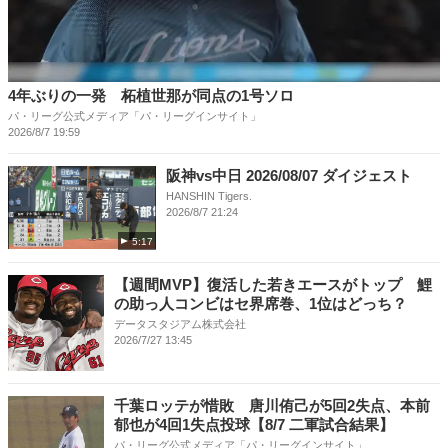
4年ぶりの一発 柘植世那が同点の1号ソロ
パ・リーグ公式メディア「パ・リーグインサイト」
2026/8/7 19:59
阪神vs中日 2026/08/07 ダイジェスト
HANSHIN Tigers.
2026/8/7 21:24
5:17
【週間MVP】復活した若きエースがトップ 鯉
の助っ人コンビはセ界席巻、1位はどっち？
データスタジアム株式会社
2026/7/27 13:45
千葉ロッテが惜敗 唐川侑己が5回2失点、本前
郁也が4回1失点投球【8/7 二軍試合結果】
パ・リーグ公式メディア「パ・リーグインサイト」