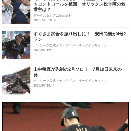
トコントロールを披露 オリックス投手陣の救
世主は？
データスタジアム株式会社
2026/7/25 10:30
すぐさま試合を振り出しに！ 安田尚憲が4号2
ラン
パ・リーグ公式メディア「パ・リーグインサイト」
2026/8/7 19:10
山中稜真が先制の2号ソロ！ 7月19日以来の一
発
パ・リーグ公式メディア「パ・リーグインサイト」
2026/8/7 18:44