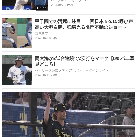
パーソル パ・リーグTV
2026/8/7 21:59
5:13
甲子園での活躍に注目！ 西日本Ｎo.1の呼び声
高い大型右腕、強肩光る名門不動のショート
西尾典文
2026/8/7 10:45
岡大海が2試合連続で2安打をマーク【8/8 パ二軍
見どころ】
パ・リーグ公式メディア「パ・リーグインサイト」
2026/8/8 07:00