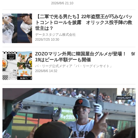
2026/8/6 21:10
【二軍で光る男たち】22年盗塁王が巧みなバッ
トコントロールを披露 オリックス投手陣の救
世主は？
データスタジアム株式会社
2026/7/25 10:30
ZOZOマリン外周に韓国屋台グルメが登場！ 9/
19はビール半額デーも開催
パ・リーグ公式メディア「パ・リーグインサイト」
2026/8/6 14:32