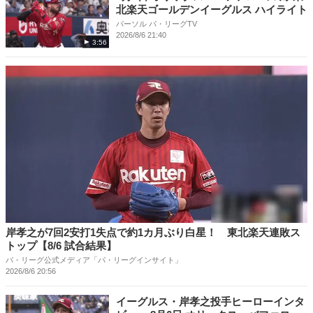
北楽天ゴールデンイーグルス ハイライト
パーソル パ・リーグTV
2026/8/6 21:40
3:56
岸孝之が7回2安打1失点で約1カ月ぶり白星！ 東北楽天連敗ス
トップ【8/6 試合結果】
パ・リーグ公式メディア「パ・リーグインサイト」
2026/8/6 20:56
イーグルス・岸孝之投手ヒーローインタ