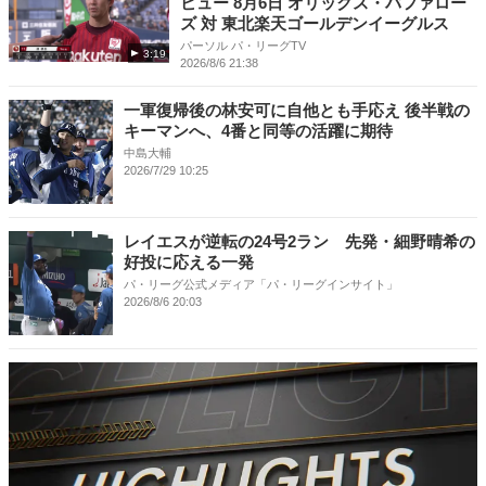
ビュー 8月6日 オリックス・バファロー
ズ 対 東北楽天ゴールデンイーグルス
パーソル パ・リーグTV
3:19
2026/8/6 21:38
一軍復帰後の林安可に自他とも手応え 後半戦の
キーマンへ、4番と同等の活躍に期待
中島大輔
2026/7/29 10:25
レイエスが逆転の24号2ラン 先発・細野晴希の
好投に応える一発
パ・リーグ公式メディア「パ・リーグインサイト」
2026/8/6 20:03