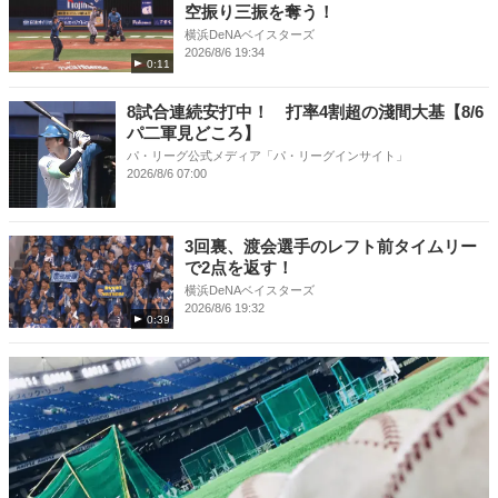
空振り三振を奪う！
横浜DeNAベイスターズ
2026/8/6 19:34
0:11
8試合連続安打中！ 打率4割超の淺間大基【8/6
パ二軍見どころ】
パ・リーグ公式メディア「パ・リーグインサイト」
2026/8/6 07:00
3回裏、渡会選手のレフト前タイムリー
で2点を返す！
横浜DeNAベイスターズ
2026/8/6 19:32
0:39