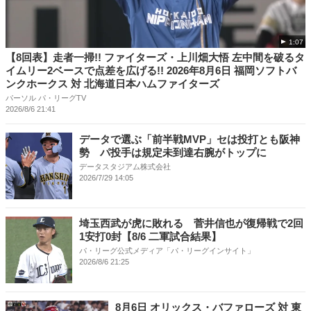
1:07
【8回表】走者一掃!! ファイターズ・上川畑大悟 左中間を破るタ
イムリー2ベースで点差を広げる!! 2026年8月6日 福岡ソフトバ
ンクホークス 対 北海道日本ハムファイターズ
パーソル パ・リーグTV
2026/8/6 21:41
データで選ぶ「前半戦MVP」セは投打とも阪神
勢 パ投手は規定未到達右腕がトップに
データスタジアム株式会社
2026/7/29 14:05
埼玉西武が虎に敗れる 菅井信也が復帰戦で2回
1安打0封【8/6 二軍試合結果】
パ・リーグ公式メディア「パ・リーグインサイト」
2026/8/6 21:25
8月6日 オリックス・バファローズ 対 東