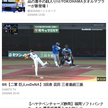
品の選手の顔入りI☆YOKOHAMAタオルマフラ
ーが新登場！
横浜DeNAベイスターズ
2026/8/6 13:00
0:19
8/6【二軍 巨人vsDeNA】3回表 花田 三者連続三振
GIANTS TV
2026/8/6 20:43
【ハヤテベンチャーズ静岡】福岡ソフトバンク