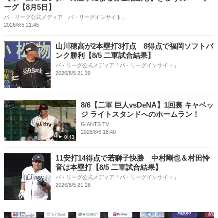
ーグ【8月5日】
パ・リーグ公式メディア「パ・リーグインサイト」
2026/8/5 21:45
山川穂高が2本塁打3打点 8得点で福岡ソフトバ
ンク勝利【8/5 二軍試合結果】
パ・リーグ公式メディア「パ・リーグインサイト」
2026/8/5 21:39
8/6【二軍 巨人vsDeNA】1回裏 キャベッ
ジ ライトスタンドへのホームラン！
GIANTS TV
2026/8/6 18:40
0:43
11安打14得点で若獅子快勝 中村剛也＆村田怜
音は本塁打【8/5 二軍試合結果】
パ・リーグ公式メディア「パ・リーグインサイト」
2026/8/5 21:28