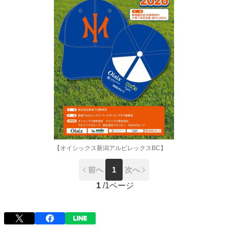
【オイシックス新潟アルビレックスBC】
前へ
1
次へ
1
/
1ページ