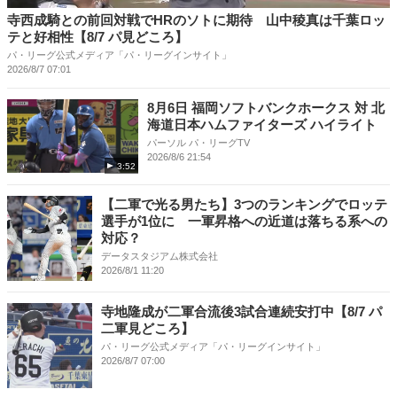
寺西成騎との前回対戦でHRのソトに期待 山中稜真は千葉ロッ
テと好相性【8/7 パ見どころ】
パ・リーグ公式メディア「パ・リーグインサイト」
2026/8/7 07:01
8月6日 福岡ソフトバンクホークス 対 北
海道日本ハムファイターズ ハイライト
パーソル パ・リーグTV
2026/8/6 21:54
3:52
【二軍で光る男たち】3つのランキングでロッテ
選手が1位に 一軍昇格への近道は落ちる系への
対応？
データスタジアム株式会社
2026/8/1 11:20
寺地隆成が二軍合流後3試合連続安打中【8/7 パ
二軍見どころ】
パ・リーグ公式メディア「パ・リーグインサイト」
2026/8/7 07:00