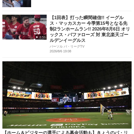
【1回表】打った瞬間確信!! イーグル
ス・マッカスカー 今季第15号となる先
制2ランホームラン!! 2026年8月6日 オリ
ックス・バファローズ 対 東北楽天ゴー
0:51
ルデンイーグルス
パーソル パ・リーグTV
2026/8/6 19:08
【ホーム＆ビジターの選手による募金活動も】きょうのパ・リ