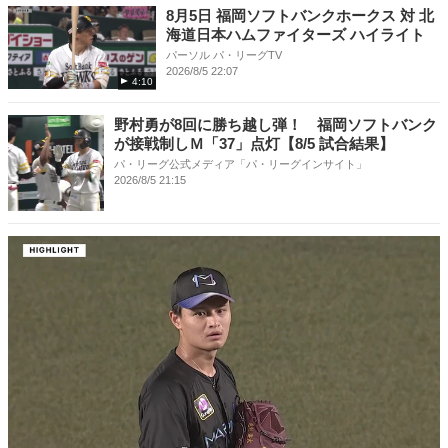
8月5日 福岡ソフトバンクホークス 対 北
海道日本ハムファイターズ ハイライト
パーソル パ・リーグTV
2026/8/5 22:07
4:10
野村勇が8回に勝ち越し弾！ 福岡ソフトバンク
が接戦制しＭ「37」点灯【8/5 試合結果】
パ・リーグ公式メディア「パ・リーグインサイト」
2026/8/5 21:15