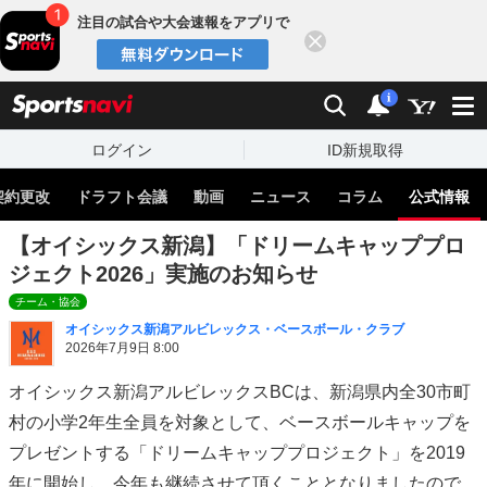
注目の試合や大会速報をアプリで
閉じる
sports
検索
通知
i
ログイン
ID新規取得
契約更改
ドラフト会議
動画
ニュース
コラム
公式情報
【オイシックス新潟】「ドリームキャッププロ
ジェクト2026」実施のお知らせ
チーム・協会
オイシックス新潟アルビレックス・ベースボール・クラブ
2026年7月9日 8:00
オイシックス新潟アルビレックスBCは、新潟県内全30市町
村の小学2年生全員を対象として、ベースボールキャップを
プレゼントする「ドリームキャッププロジェクト」を2019
年に開始し、今年も継続させて頂くこととなりましたので、