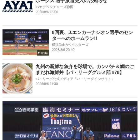
ホークス 選手派遣受入のお知らせ
ハヤテベンチャーズ静岡
2026/8/6 13:00
8回裏、J.エンカーナシオン選手のセン
ターへのホームラン!!
横浜DeNAベイスターズ
2026/8/6 20:40
0:34
九州の新鮮な魚介を球場で。カンパチ＆鯛のご
まだれ海鮮丼【パ・リーググルメ部 #78】
パ・リーグ公式メディア「パ・リーグインサイト」
2026/8/6 11:30