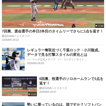
0:30
7回裏、渡会選手の本日2本目のタイムリーでさらに1点を返す！
横浜DeNAベイスターズ
2026/8/6 20:22
レギュラー奪取近づく千葉ロッテ・小川龍成。
データで見る打撃スタイルの変化とは
パ・リーグ公式メディア「パ・リーグインサイト」
2026/8/6 08:00
6回裏、牧選手のソロホームランで1点を
返す！
横浜DeNAベイスターズ
2026/8/6 19:57
0:33
勢いに乗っているのは、誰ですか？ソフトバン