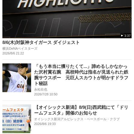
3:37
8/6(木)対阪神タイガース ダイジェスト
横浜DeNAベイスターズ
2026/8/6 21:22
「もう本当に獲りたくて...」諦めるしかなかっ
た沢村賞右腕 高校時代は指名が見送られた鉄
腕サウスポー 元巨人スカウトが明かすドラフ
ト秘話
永松欣也
2026/7/28 10:50
【オイシックス新潟】8/9(日)西武戦にて「ドリ
ームフェスタ」開催のお知らせ
オイシックス新潟アルビレックス・ベースボール・クラブ
2026/8/6 19:33