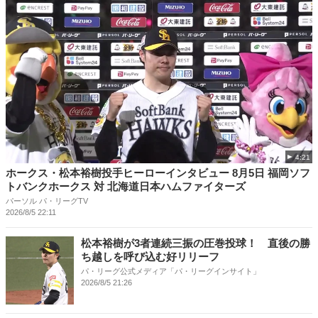
4:21
ホークス・松本裕樹投手ヒーローインタビュー 8月5日 福岡ソフ
トバンクホークス 対 北海道日本ハムファイターズ
パーソル パ・リーグTV
2026/8/5 22:11
松本裕樹が3者連続三振の圧巻投球！ 直後の勝
ち越しを呼び込む好リリーフ
パ・リーグ公式メディア「パ・リーグインサイト」
2026/8/5 21:26