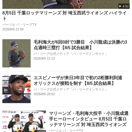
4:52
8月5日 千葉ロッテマリーンズ 対 埼玉西武ライオンズ ハイライ
ト
パーソル パ・リーグTV
2026/8/5 21:59
毛利海大が6回0封で3勝目 小川龍成は決勝の3
点適時三塁打【8/5 試合結果】
パ・リーグ公式メディア「パ・リーグインサイト」
2026/8/5 21:13
エスピノーザが来日3年目で初の2桁勝利到達
オリックスが接戦を制す【8/5 試合結果】
パ・リーグ公式メディア「パ・リーグインサイト」
2026/8/5 20:52
マリーンズ・毛利海大投手・小川龍成選
手ヒーローインタビュー 8月5日 千葉ロ
ッテマリーンズ 対 埼玉西武ライオンズ
パーソル パ・リーグTV