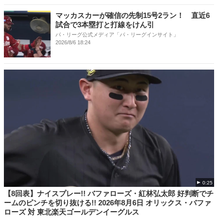
マッカスカーが確信の先制15号2ラン！ 直近6
試合で3本塁打と打線をけん引
パ・リーグ公式メディア「パ・リーグインサイト」
2026/8/6 18:24
0:25
【8回表】ナイスプレー!! バファローズ・紅林弘太郎 好判断でチ
ームのピンチを切り抜ける!! 2026年8月6日 オリックス・バファ
ローズ 対 東北楽天ゴールデンイーグルス