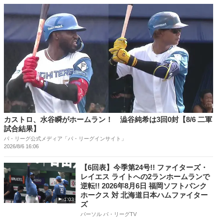
カストロ、水谷瞬がホームラン！ 澁谷純希は3回0封【8/6 二軍
試合結果】
パ・リーグ公式メディア「パ・リーグインサイト」
2026/8/6 16:06
【6回表】今季第24号!! ファイターズ・
レイエス ライトへの2ランホームランで
逆転!! 2026年8月6日 福岡ソフトバンク
ホークス 対 北海道日本ハムファイター
1:03
ズ
パーソル パ・リーグTV