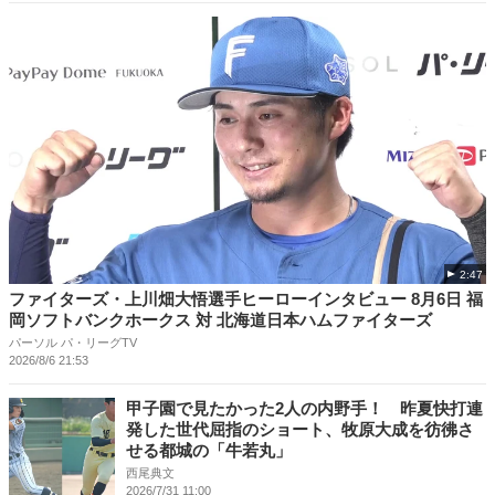
2:47
ファイターズ・上川畑大悟選手ヒーローインタビュー 8月6日 福
岡ソフトバンクホークス 対 北海道日本ハムファイターズ
パーソル パ・リーグTV
2026/8/6 21:53
甲子園で見たかった2人の内野手！ 昨夏快打連
発した世代屈指のショート、牧原大成を彷彿さ
せる都城の「牛若丸」
西尾典文
2026/7/31 11:00