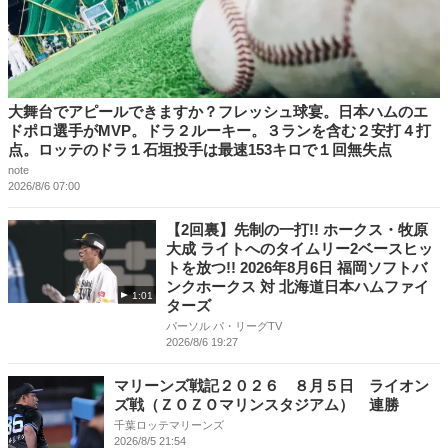
大舞台でアピールできますか？フレッシュ球宴。日本ハムのエ
ドポロ選手がMVP。ドラ２ルーキー。３ランを含む２安打４打
点。ロッテのドラ１石垣投手は最速153キロで１回無失点
note
2026/8/6 07:00
【2回裏】先制の一打!! ホークス・牧原
大成 ライトへのタイムリー2ベースヒッ
トを放つ!! 2026年8月6日 福岡ソフトバ
ンクホークス 対 北海道日本ハムファイ
1:01
ターズ
パーソル パ・リーグTV
2026/8/6 19:27
マリーンズ戦記２０２６ ８月５日 ライオン
ズ戦（ＺＯＺＯマリンスタジアム） 連勝
千葉ロッテマリーンズ
2026/8/5 21:54