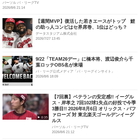
パーソル パ・リーグTV
2026/8/6 21:14
【週間MVP】復活した若きエースがトップ 鯉
の助っ人コンビはセ界席巻、1位はどっち？
データスタジアム株式会社
2026/7/27 13:45
9/22「TEAM26デー」に橋本将、渡辺俊介ら千
葉ロッテOB5名が来場
パ・リーグ公式メディア「パ・リーグインサイト」
2026/8/6 18:09
【7回裏】ベテランの安定感!! イーグル
ス・岸孝之 7回102球1失点の好投で今季
3勝目!! 2026年8月6日 オリックス・バフ
ァローズ 対 東北楽天ゴールデンイーグ
0:35
ルス
パーソル パ・リーグTV
2026/8/6 21:12