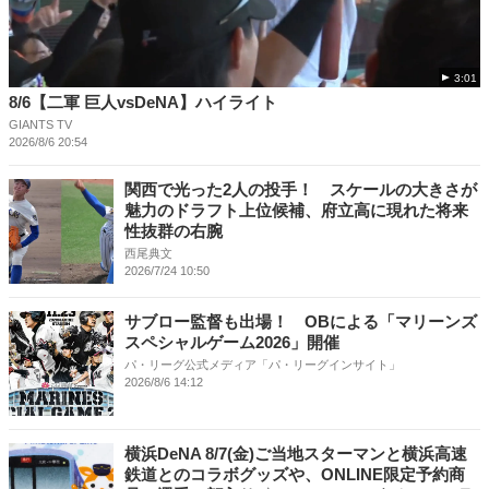
3:01
8/6【二軍 巨人vsDeNA】ハイライト
GIANTS TV
2026/8/6 20:54
関西で光った2人の投手！ スケールの大きさが
魅力のドラフト上位候補、府立高に現れた将来
性抜群の右腕
西尾典文
2026/7/24 10:50
サブロー監督も出場！ OBによる「マリーンズ
スペシャルゲーム2026」開催
パ・リーグ公式メディア「パ・リーグインサイト」
2026/8/6 14:12
横浜DeNA 8/7(金)ご当地スターマンと横浜高速
鉄道とのコラボグッズや、ONLINE限定予約商