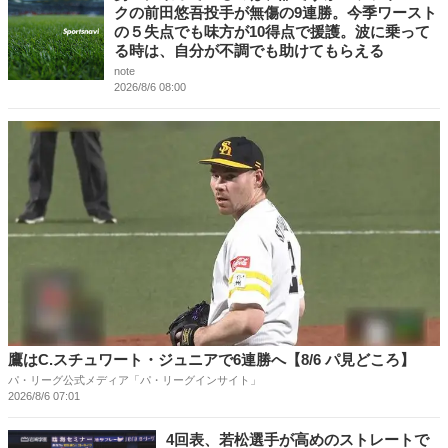
クの前田悠吾投手が無傷の9連勝。今季ワースト
の５失点でも味方が10得点で援護。波に乗って
る時は、自分が不調でも助けてもらえる
note
2026/8/6 08:00
鷹はC.スチュワート・ジュニアで6連勝へ【8/6 パ見どころ】
パ・リーグ公式メディア「パ・リーグインサイト」
2026/8/6 07:01
4回表、若松選手が高めのストレートで