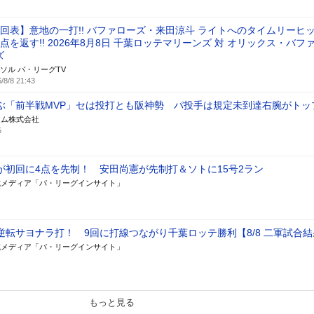
9回表】意地の一打!! バファローズ・来田涼斗 ライトへのタイムリーヒ
1点を返す!! 2026年8月8日 千葉ロッテマリーンズ 対 オリックス・バフ
ズ
ソル パ・リーグTV
/8/8 21:43
ぶ「前半戦MVP」セは投打とも阪神勢 パ投手は規定未到達右腕がトッ
アム株式会社
5
が初回に4点を先制！ 安田尚憲が先制打＆ソトに15号2ラン
式メディア「パ・リーグインサイト」
逆転サヨナラ打！ 9回に打線つながり千葉ロッテ勝利【8/8 二軍試合結
式メディア「パ・リーグインサイト」
もっと見る