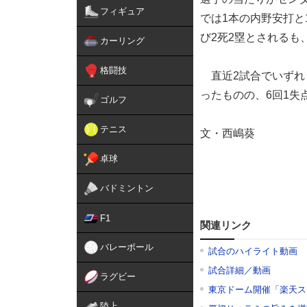
フィギュア
では1本の内野安打と
び2死2塁とされるも
カーリング
格闘技
直近2試合でいずれ
ったものの、6回1失
ゴルフ
テニス
文・西嶋葵
卓球
バドミントン
F1
関連リンク
バレーボール
試合のハイライト動画
試合詳細／動画
ラグビー
東京ドーム開催「楽天ス
陸上