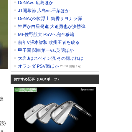
DeNAvs.広島ほか
J1開幕節 広島vs.千葉ほか
DeNAが3位浮上 筒香サヨナラ弾
神戸が白星発進 大迫勇也が決勝弾
MF佐野航大 PSVへ完全移籍
前年V張本智和 欧州王者を破る
甲子園 関東第一vs.英明ほか
大岩Jはスペイン流 その顔ぶれは
オランダ PSV戦ほか
23:30 開始予定
おすすめ記事（Doスポーツ）
披
聖弥
ま