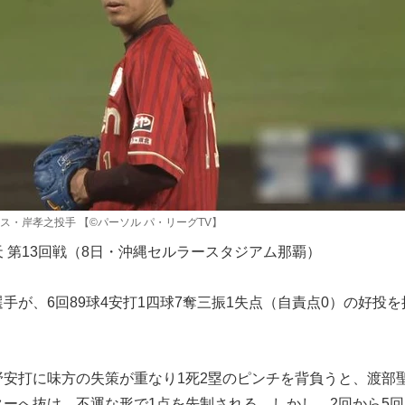
ス・岸孝之投手 【©パーソル パ・リーグTV】
 第13回戦（8日・沖縄セルラースタジアム那覇）
が、6回89球4安打1四球7奪三振1失点（自責点0）の好投を
安打に味方の失策が重なり1死2塁のピンチを背負うと、渡部
ーへ抜け、不運な形で1点を先制される。しかし、2回から5回