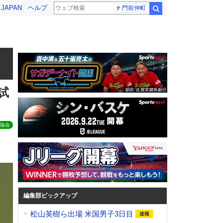
! JAPAN
ヘルプ
門前仲町
検索
試
協会
編集部ピックアップ
松山英樹ら出場 米国男子3日目