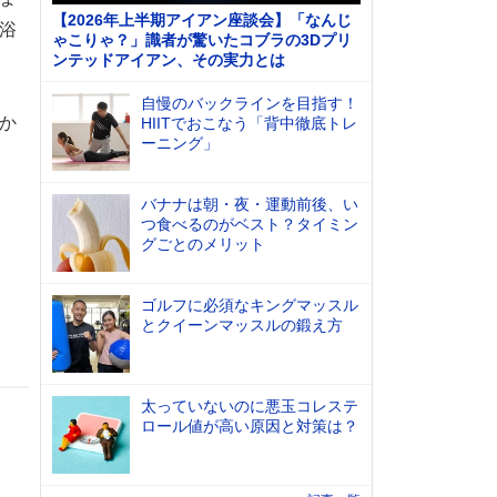
【2026年上半期アイアン座談会】「なんじ
浴
ゃこりゃ？」識者が驚いたコブラの3Dプリ
ンテッドアイアン、その実力とは
自慢のバックラインを目指す！
か
HIITでおこなう「背中徹底トレ
ーニング」
バナナは朝・夜・運動前後、い
つ食べるのがベスト？タイミン
グごとのメリット
ゴルフに必須なキングマッスル
とクイーンマッスルの鍛え方
太っていないのに悪玉コレステ
ロール値が高い原因と対策は？