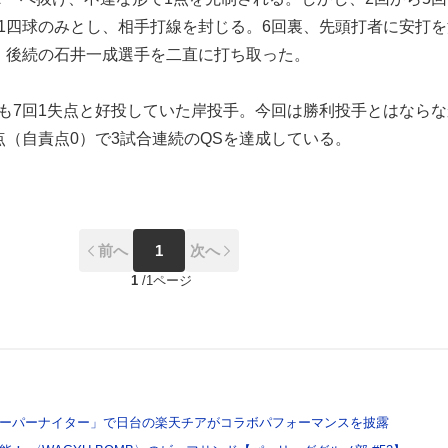
1四球のみとし、相手打線を封じる。6回裏、先頭打者に安打を
、後続の石井一成選手を二直に打ち取った。
も7回1失点と好投していた岸投手。今回は勝利投手とはならな
点（自責点0）で3試合連続のQSを達成している。
前へ
1
次へ
1
/
1ページ
ーパーナイター」で日台の楽天チアがコラボパフォーマンスを披露