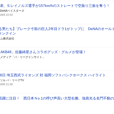
回表、S.レイノルズ選手が157km/hのストレートで空振り三振を奪う！
DeNAベイスターズ
/8/8 22:03
る男たち】ブレーク寸前の巨人2年目ドラ1がトップに DeNAのオール
ランクイン
アム株式会社
「AKB48」佐藤綺星さんコラボグッズ・グルメが登場！
式メディア「パ・リーグインサイト」
月8日 埼玉西武ライオンズ 対 福岡ソフトバンクホークス ハイライト
ソル パ・リーグTV
/8/8 21:56
活躍に注目！ 西日本Ｎo.1の呼び声高い大型右腕、強肩光る名門不動