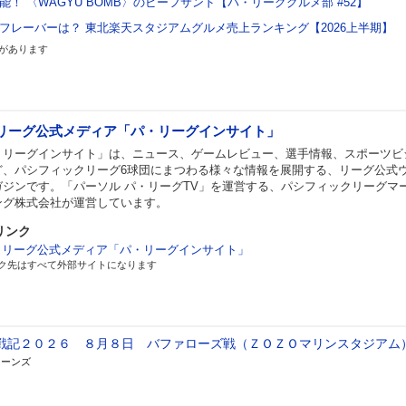
！ 〈WAGYU BOMB〉のビーフサンド【パ・リーググルメ部 #52】
フレーバーは？ 東北楽天スタジアムグルメ売上ランキング【2026上半期】
があります
リーグ公式メディア「パ・リーグインサイト」
・リーグインサイト」は、ニュース、ゲームレビュー、選手情報、スポーツビ
ど、パシフィックリーグ6球団にまつわる様々な情報を展開する、リーグ公式
ガジンです。「パーソル パ・リーグTV」を運営する、パシフィックリーグマ
ング株式会社が運営しています。
リンク
・リーグ公式メディア「パ・リーグインサイト」
ク先はすべて外部サイトになります
戦記２０２６ ８月８日 バファローズ戦（ＺＯＺＯマリンスタジア
リーンズ