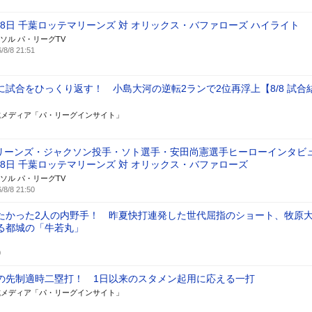
月8日 千葉ロッテマリーンズ 対 オリックス・バファローズ ハイライト
ソル パ・リーグTV
/8/8 21:51
に試合をひっくり返す！ 小島大河の逆転2ランで2位再浮上【8/8 試合
式メディア「パ・リーグインサイト」
リーンズ・ジャクソン投手・ソト選手・安田尚憲選手ヒーローインタビ
月8日 千葉ロッテマリーンズ 対 オリックス・バファローズ
ソル パ・リーグTV
/8/8 21:50
たかった2人の内野手！ 昨夏快打連発した世代屈指のショート、牧原
る都城の「牛若丸」
0
の先制適時二塁打！ 1日以来のスタメン起用に応える一打
式メディア「パ・リーグインサイト」