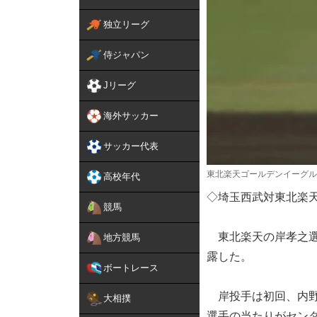
独立リーグ
侍ジャパン
Jリーグ
海外サッカー
サッカー代表
東北楽天ゴールデンイーグル
高校年代
◇埼玉西武対東北楽天
競馬
東北楽天の岸孝之選手
地方競馬
露した。
ボートレース
岸投手は初回、内野
大相撲
選手の当たりがセンタ