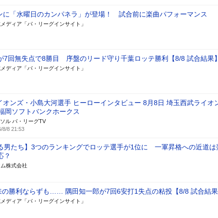
リンに「水曜日のカンパネラ」が登場！ 試合前に楽曲パフォーマンス
式メディア「パ・リーグインサイト」
が7回無失点で8勝目 序盤のリード守り千葉ロッテ勝利【8/8 試合結果
式メディア「パ・リーグインサイト」
イオンズ・小島大河選手 ヒーローインタビュー 8月8日 埼玉西武ライオ
 福岡ソフトバンクホークス
ソル パ・リーグTV
/8/8 21:53
る男たち】3つのランキングでロッテ選手が1位に 一軍昇格への近道は
応？
アム株式会社
来の勝利ならずも…… 隅田知一郎が7回6安打1失点の粘投【8/8 試合結
式メディア「パ・リーグインサイト」