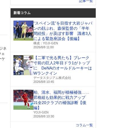
記事一覧
新着コラム
“スペイン流”を目指す大岩ジャパ
ンの顔ぶれ、森保監督の「半年
間続投」が及ぼす影響 識者3人
による緊急座談会【後編】
構成：YOJI-GEN
2026/8/8 11:00
ジネ
ウェ
【二軍で光る男たち】ブレーク
ーケ
寸前の巨人2年目ドラ1がトップ
に DeNAのオールドルーキーは
Wランクイン
データスタジアム株式会社
2026/8/8 10:45
柏、清水、福岡が積極補強……
昇格組も効果的に戦力アップ
J1全20クラブの補強診断【後
編】
ム）
YOJI-GEN
2026/8/8 10:30
コラム一覧