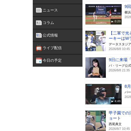
9
ニュース
横浜
2026
0:20
コラム
【二軍で光
公式情報
ーキーはW
データスタジ
ライブ配信
2026/8/8 10:45
9日に来場
今日の予定
パ・リーグ公
2026/8/8 21:35
8
パー
2026
4:46
甲子園での
ョート
西尾典文
2026/8/7 10:45