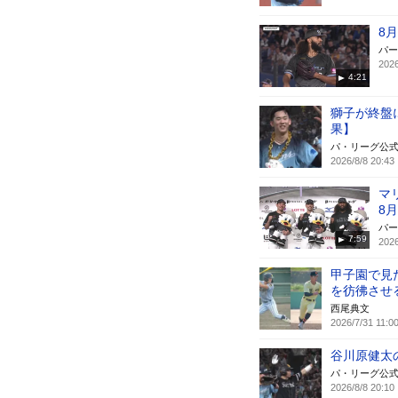
8
パー
2026
4:21
獅子が終盤
果】
パ・リーグ公
2026/8/8 20:43
マ
8
パー
7:59
2026
甲子園で見
を彷彿させ
西尾典文
2026/7/31 11:0
谷川原健太
パ・リーグ公
2026/8/8 20:10