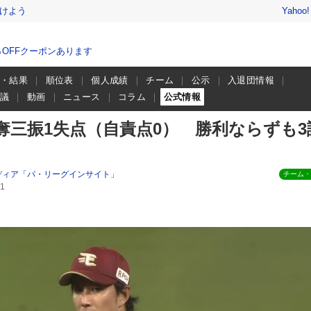
けよう
Yahoo
％OFFクーポンあります
程・結果
順位表
個人成績
チーム
公示
入退団情報
会議
動画
ニュース
コラム
公式情報
奪三振1失点（自責点0） 勝利ならずも3
ディア「パ・リーグインサイト」
チーム・
1