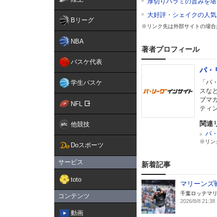
厚切りハラミの旨みを堪能
大好評・シェイクの人気
Bリーグ
※リンク先は外部サイトの場合
NBA
著者プロフィール
バスケ代表
パ・
「パ
学生バスケ
スな
ブマ
NFL
ティ
関連
他競技
パ
※リン
Doスポーツ
サービス
新着記事
toto
マリーンズ
千葉ロッテマ
コンテンツ
2026/8/8 21:38
動画