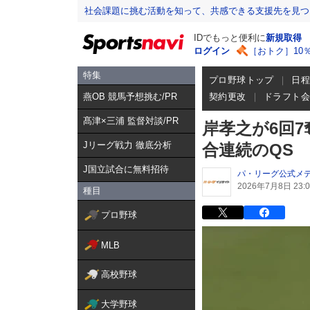
社会課題に挑む活動を知って、共感できる支援先を見つ
IDでもっと便利に
新規取得
ログイン
［おトク］10
特集
プロ野球トップ
日
燕OB 競馬予想挑む/PR
契約更改
ドラフト
髙津×三浦 監督対談/PR
岸孝之が6回7
Jリーグ戦力 徹底分析
合連続のQS
J国立試合に無料招待
パ・リーグ公式メ
2026年7月8日 23:0
種目
プロ野球
MLB
高校野球
大学野球