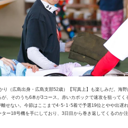
かり（広島出身・広島支部52歳）【写真上】も楽しみだ。海野
るが、そのうち6本が3コース。赤いカポックで速攻を狙ってく
離せない。今節はここまで4･5･1･5着で予選19位とやや出遅
ーター18号機を手にしており、3日目から巻き返してくるのか