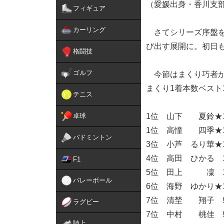
（愛媛出身・香川支部）
フィギュア
カーリング
さてシリーズ序盤を
び出す展開に。初日も
格闘技
ゴルフ
今節はまくり巧者が
まくり1着本数ベスト
テニス
卓球
1位 山下 夏鈴★1
1位 高憧 四季★1
バドミントン
3位 小芦 るり華★
4位 高田 ひかる 
F1
5位 田上 凜 1
バレーボール
6位 海野 ゆかり★
7位 清埜 翔子 
ラグビー
7位 中村 桃佳 
陸上