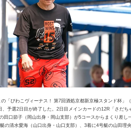
の「びわこヴィーナス！ 第7回酒処京都新京極スタンド杯」（
8日、予選2日目が終了した。2日目メインカードの12R「さだち
艇の田口節子（岡山出身・岡山支部）が5コースからまくり差し
1号艇の清水愛海（山口出身・山口支部）、3着に4号艇の山田理