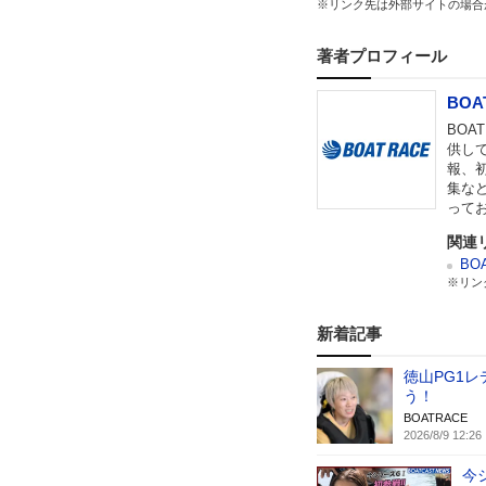
※リンク先は外部サイトの場合
著者プロフィール
BOA
BO
供し
報、
集な
って
関連
BO
※リン
新着記事
徳山PG1
う！
BOATRACE
2026/8/9 12:26
今