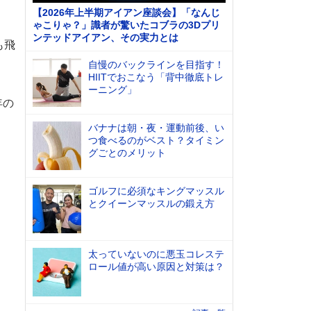
【2026年上半期アイアン座談会】「なんじ
ゃこりゃ？」識者が驚いたコブラの3Dプリ
ンテッドアイアン、その実力とは
も飛
自慢のバックラインを目指す！
HIITでおこなう「背中徹底トレ
ーニング」
年の
バナナは朝・夜・運動前後、い
つ食べるのがベスト？タイミン
グごとのメリット
ゴルフに必須なキングマッスル
とクイーンマッスルの鍛え方
太っていないのに悪玉コレステ
ロール値が高い原因と対策は？