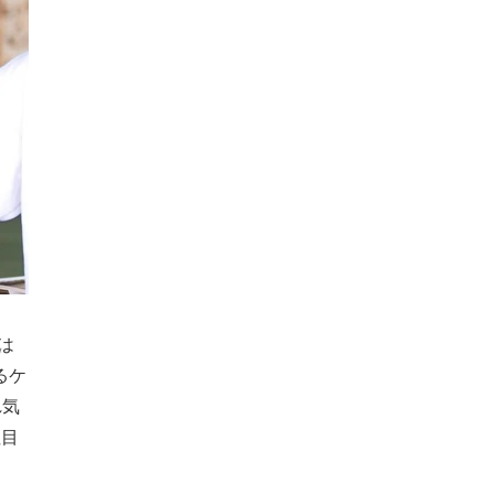
は
るケ
れ気
注目