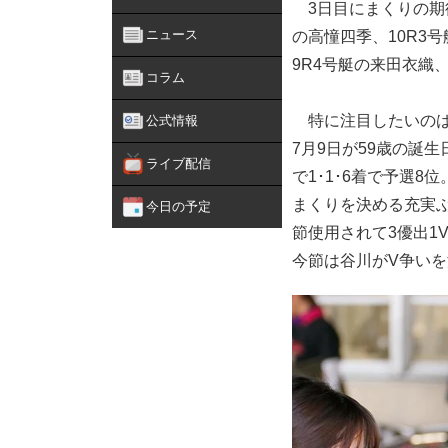
3日目にまくりの期待
ニュース
の高憧四季、10R3
9R4号艇の来田衣織
コラム
特に注目したいのは
公式情報
7月9日が59歳の誕
ライブ配信
で1･1･6着で予選
まくりを決める充実ぶ
今日の予定
節使用されて3優出1
今節は谷川がV争い