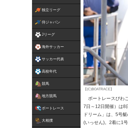
独立リーグ
侍ジャパン
Jリーグ
海外サッカー
サッカー代表
高校年代
競馬
【(C)BOATRACE】
地方競馬
ボートレースびわこ
7日～12日開催）は
ボートレース
ドリーム」は、5号
大相撲
(いっせん)。2着に