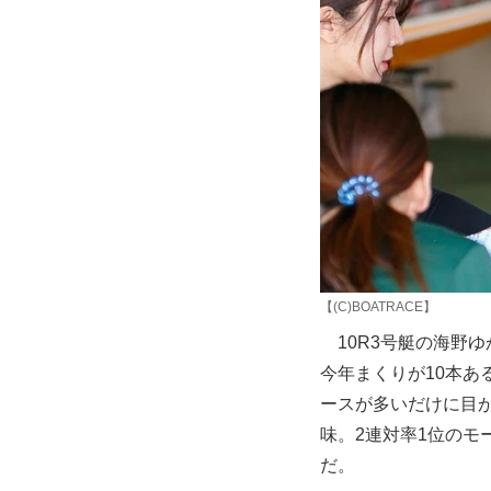
【(C)BOATRACE】
10R3号艇の海野ゆ
今年まくりが10本あ
ースが多いだけに目が
味。2連対率1位のモ
だ。