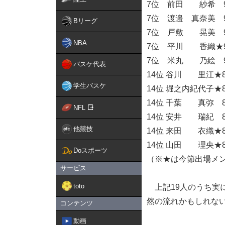
7位 前田 紗希 
7位 渡邉 真奈美 
Bリーグ
7位 戸敷 晃美 
NBA
7位 平川 香織★
7位 米丸 乃絵 
バスケ代表
14位 谷川 里江★
学生バスケ
14位 堀之内紀代子★
14位 千葉 真弥 
NFL
14位 安井 瑞紀 
他競技
14位 来田 衣織★
14位 山田 理央★
Doスポーツ
（※★は今節出場メ
サービス
toto
上記19人のうち実
然の流れかもしれな
コンテンツ
動画