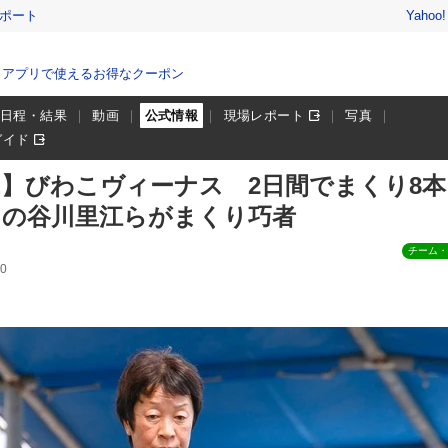
レポート
Yahoo
、アプリで使えるお得なクーポン
日程・結果
動画
公式情報
現場レポート
写真
ガイド
ACE】びわこヴィーナス 2日間でまくり8
日の谷川里江らがまくり巧者
チーム・
0