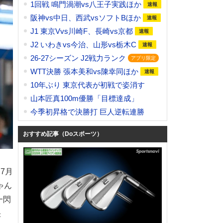
1回戦 鳴門渦潮vs八王子実践ほか
阪神vs中日、西武vsソフトBほか
J1 東京Vvs川崎F、長崎vs京都
J2 いわきvs今治、山形vs栃木C
26-27シーズン J2戦力ランク
WTT決勝 張本美和vs陳幸同ほか
10年ぶり 東京代表が初戦で姿消す
山本匠真100m優勝「目標達成」
今季初昇格で決勝打 巨人逆転連勝
おすすめ記事（Doスポーツ）
7月
ゃん
一閃
央