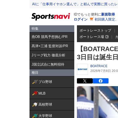
AIに「仕事用イヤホン選んで」と頼んで実際に買った
IDでもっと便利に
新規取得
ログイン
初回購入限定
特集
ボートレーストップ
燕OB 競馬予想挑む/PR
ボートレース場
髙津×三浦 監督対談/PR
【BOATR
Jリーグ戦力 徹底分析
3日目は誕生
J国立試合に無料招待
BOATRACE
2026年7月8日 20:0
種目
プロ野球
MLB
高校野球
大学野球