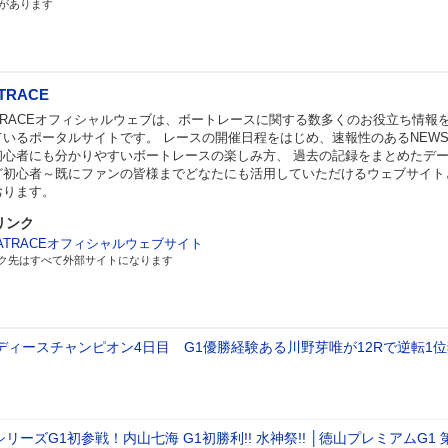
があります
TRACE
ATRACEオフィシャルウェブは、ボートレースに関する数多くのお役立ち情報
ているポータルサイトです。 レースの開催日程をはじめ、速報性のあるNEW
初心者にも分かりやすいボートレースの楽しみ方、 過去の記録をまとめたデ
ど初心者～既にファンの皆様までどなたにも活用していただけるウェブサイト
おります。
リンク
ATRACEオフィシャルウェブサイト
ク先はすべて外部サイトになります
レディースチャンピオン4日目 G1優勝経験ある川野芽唯が12Rで逆転1
シリーズG1初参戦！内山七海 G1初勝利!! 水神祭!! │徳山プレミアムG1 第