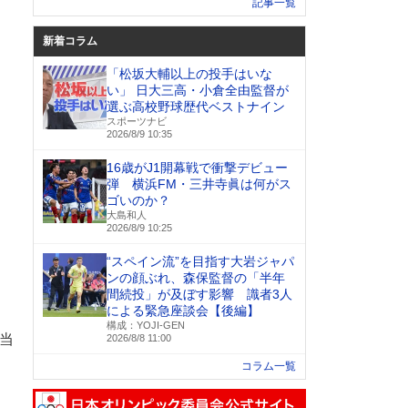
記事一覧
新着コラム
「松坂大輔以上の投手はいな
い」 日大三高・小倉全由監督が
選ぶ高校野球歴代ベストナイン
スポーツナビ
2026/8/9 10:35
16歳がJ1開幕戦で衝撃デビュー
弾 横浜FM・三井寺眞は何がス
ゴいのか？
大島和人
2026/8/9 10:25
“スペイン流”を目指す大岩ジャパ
ンの顔ぶれ、森保監督の「半年
間続投」が及ぼす影響 識者3人
による緊急座談会【後編】
構成：YOJI-GEN
当
2026/8/8 11:00
コラム一覧