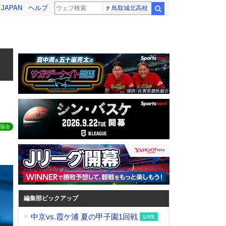
! JAPAN
ヘルプ
鳥取城北高校
検索
本
協会
編集部ピックアップ
中京vs.霞ケ浦 夏の甲子園1回戦