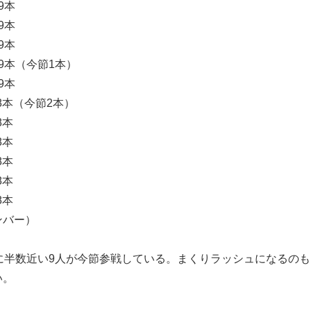
9本
9本
9本
9本（今節1本）
9本
8本（今節2本）
8本
8本
8本
8本
8本
ンバー）
に半数近い9人が今節参戦している。まくりラッシュになるのも
い。