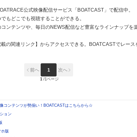
ATRACE公式映像配信サービス「BOATCAST」で配信中。
つでもどこでも視聴することができる。
のコンテンツや、毎日のNEWS配信など豊富なラインナップを
に記載の関連リンク】からアクセスできる。BOATCASTでレース
前へ
1
次へ
1
/
1ページ
像コンテンツが勢揃い！BOATCASTはこちらから☆
ション
版
スマホ版