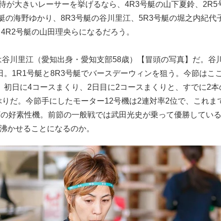
が大きいレーサーを挙げるなら、4R3号艇の山下夏鈴、2R5
号艇の海野ゆかり、8R3号艇の谷川里江、5R3号艇の堀之内紀代
、4R2号艇の山田理央らになるだろう。
谷川里江（愛知出身・愛知支部58歳）【冒頭の写真】だ。谷
生日。1R1号艇と8R3号艇でバースデーウィンを狙う。今節はこ
8位。初日に4コースまくり、2日目に2コースまくりと、すでに2本
りだ。今節手にしたモーター12号機は2連対率2位で、これま
Vの好素性機。前節の一般戦では武田光史が乗って優勝してい
を沸かせることになるのか。