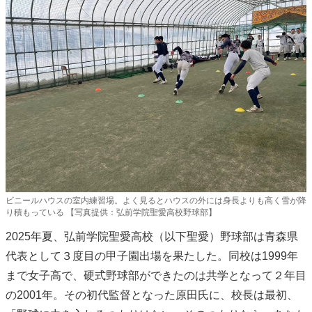
ビニールハウスの室内練習場。よく見るとハウスの外には身長よりも高く雪が降
り積もっている 【写真提供：弘前学院聖愛高校野球部】
2025年夏、弘前学院聖愛高校（以下聖愛）野球部は青森県
代表として３度目の甲子園出場を果たした。同校は1999年
まで女子高で、硬式野球部ができたのは共学となって２年目
の2001年。その初代監督となった原田氏に、校長は最初、