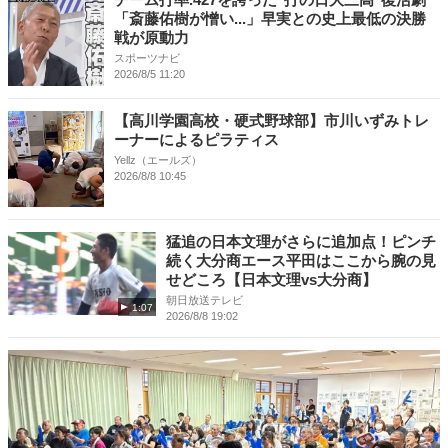
「斎藤佑樹が憎い...」早実との史上最低の決勝
戦が原動力
スポーツナビ
2026/8/5 11:20
【高川学園高校・硬式野球部】市川いずみトレ
ーナーによるピラティス
Yellz（エールズ）
2026/8/8 10:45
猛追の日本文理がさらに追加点！ピンチ
続く大分商エース平田はここから腕の見
せどころ【日本文理vs大分商】
朝日放送テレビ
1:07
2026/8/8 19:02