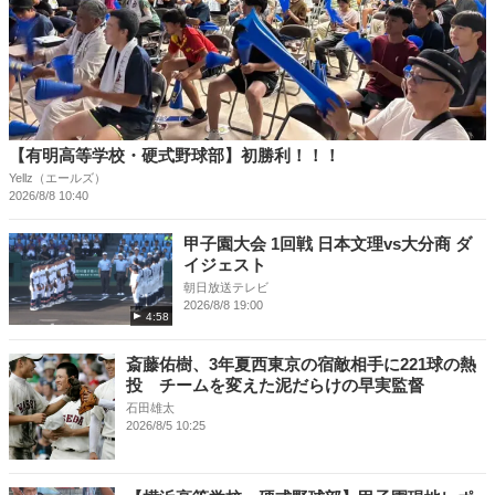
【有明高等学校・硬式野球部】初勝利！！！
Yellz（エールズ）
2026/8/8 10:40
甲子園大会 1回戦 日本文理vs大分商 ダ
イジェスト
朝日放送テレビ
2026/8/8 19:00
4:58
斎藤佑樹、3年夏西東京の宿敵相手に221球の熱
投 チームを変えた泥だらけの早実監督
石田雄太
2026/8/5 10:25