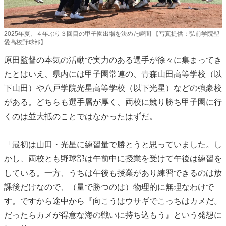
2025年夏、４年ぶり３回目の甲子園出場を決めた瞬間 【写真提供：弘前学院聖
愛高校野球部】
原田監督の本気の活動で実力のある選手が徐々に集まってき
たとはいえ、県内には甲子園常連の、青森山田高等学校（以
下山田）や八戸学院光星高等学校（以下光星）などの強豪校
がある。どちらも選手層が厚く、両校に競り勝ち甲子園に行
くのは並大抵のことではなかったはずだ。
「最初は山田・光星に練習量で勝とうと思っていました。し
かし、両校とも野球部は午前中に授業を受けて午後は練習を
している。一方、うちは午後も授業があり練習できるのは放
課後だけなので、（量で勝つのは）物理的に無理なわけで
す。ですから途中から『向こうはウサギでこっちはカメだ。
だったらカメが得意な海の戦いに持ち込もう』という発想に