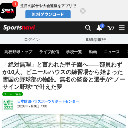
注目の試合や大会速報をアプリで
閉じる
sports
検索
通知
i
ログイン
ID新規取得
高校野球トップ
ライブ配信
学校一覧
動画
ニュース
「絶対無理」と言われた甲子園へ——部員わず
か10人、ビニールハウスの練習場から始まった
雪国の野球部の物語。無名の監督と選手が“ノー
サイン野球”で叶えた夢
チーム・協会
日本財団パラスポーツサポートセンター
2026年7月9日 7:00