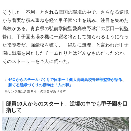
そうした「不利」とされる雪国の環境の中で、さらなる逆境
から着実な積み重ねを経て甲子園の土を踏み、注目を集めた
高校がある。青森県の弘前学院聖愛高校野球部の原田一範監
督は、甲子園出場を機に一躍名将として知られるようになっ
た指導者だ。強豪校を破り、「絶対に無理」と言われた甲子
園に出場を果たしたチーム作りとはどんなものだったのか、
そのストーリーを本人に伺った。
ゼロからのチームづくりで日本一！健大高崎高校野球部監督が語る、
勝てる組織づくりの根幹は「人の和」
※リンク先は外部サイトの場合があります
部員10人からのスタート。逆境の中でも甲子園を目
指して