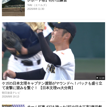
レポート④】8月7日練習
Yellz（エールズ）
2026/8/8 11:30
1:19
ケガの日本文理キャプテン渡部がマウンドへ！バックも盛り立
て攻撃に望みを繋ぐ！ 【日本文理vs大分商】
朝日放送テレビ
2026/8/8 19:13
チーム打率.427を誇った"打の日大三高"復活劇