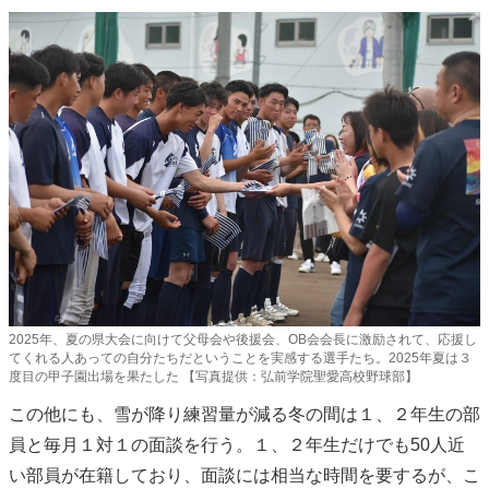
2025年、夏の県大会に向けて父母会や後援会、OB会会長に激励されて、応援し
てくれる人あっての自分たちだということを実感する選手たち。2025年夏は３
度目の甲子園出場を果たした 【写真提供：弘前学院聖愛高校野球部】
この他にも、雪が降り練習量が減る冬の間は１、２年生の部
員と毎月１対１の面談を行う。１、２年生だけでも50人近
い部員が在籍しており、面談には相当な時間を要するが、こ