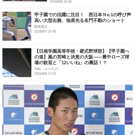
2026/8/8 19:40
甲子園での活躍に注目！ 西日本Ｎo.1の呼び声
高い大型右腕、強肩光る名門不動のショート
西尾典文
2026/8/7 10:45
【日南学園高等学校・硬式野球部】【甲子園へ
の道】嵐の宮崎と決意の大阪――豊中ローズ球
場の歓迎と「12いいね」の裏話！？
Yellz（エールズ）
2026/8/8 17:02