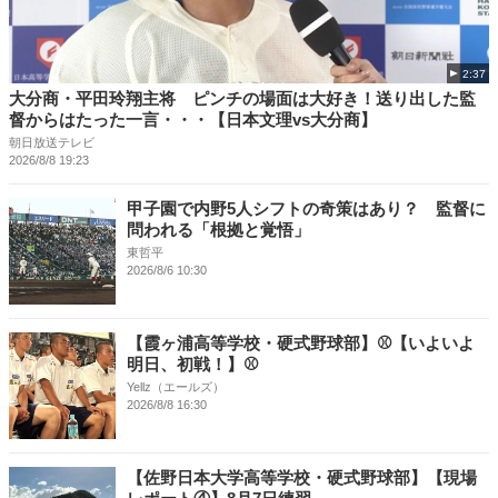
2:37
大分商・平田玲翔主将 ピンチの場面は大好き！送り出した監
督からはたった一言・・・【日本文理vs大分商】
朝日放送テレビ
2026/8/8 19:23
甲子園で内野5人シフトの奇策はあり？ 監督に
問われる「根拠と覚悟」
東哲平
2026/8/6 10:30
【霞ヶ浦高等学校・硬式野球部】⚾【いよいよ
明日、初戦！】⚾
Yellz（エールズ）
2026/8/8 16:30
【佐野日本大学高等学校・硬式野球部】【現場