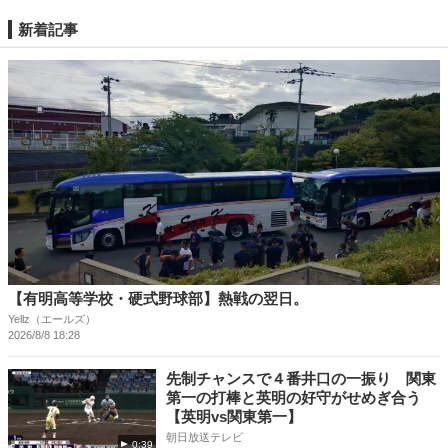
新着記事
【有明高等学校・硬式野球部】熱戦の翌日。
Yellz（エールズ）
2026/8/8 18:28
先制チャンスで４番井口の一振り 関東
第一の打棒と英明の好守がせめぎ合う
【英明vs関東第一】
朝日放送テレビ
0:39