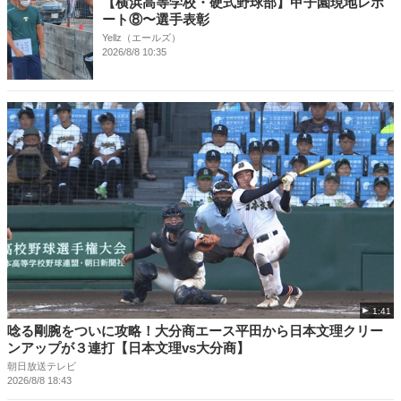
【横浜高等学校・硬式野球部】甲子園現地レポ
ート⑧〜選手表彰
Yellz（エールズ）
2026/8/8 10:35
1:41
唸る剛腕をついに攻略！大分商エース平田から日本文理クリー
ンアップが３連打【日本文理vs大分商】
朝日放送テレビ
2026/8/8 18:43