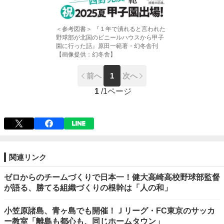
＜参考図書＞ 『１年で潰れると言われた
野球部が北国のビニールハウスから甲子
園に行った話』原田一範著・幻冬舎刊
【画像提供：幻冬舎】
前へ
1
次へ
1
/
1ページ
関連リンク
ゼロからのチームづくりで日本一！健大高崎高校野球部監督
が語る、勝てる組織づくりの根幹は「人の和」
小笠原諸島、青ヶ島でも開催！Ｊリーグ・FC東京のサッカ
ー教室「離島も都心も、同じホームタウン」