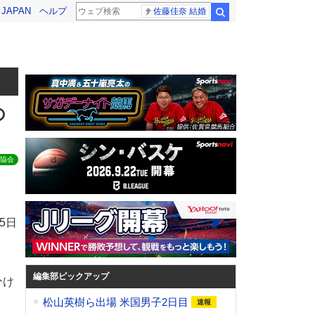
! JAPAN
ヘルプ
佐藤佳奈 結婚
検索
の
協会
5日
編集部ピックアップ
分け
松山英樹ら出場 米国男子2日目