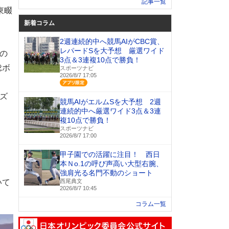
記事一覧
東畷
新着コラム
2週連続的中へ競馬AIがCBC賞、
レパードSを大予想 厳選ワイド
の
3点＆3連複10点で勝負！
総ボ
スポーツナビ
2026/8/7 17:05
アプリ限定
ズ
競馬AIがエルムSを大予想 2週
連続的中へ厳選ワイド3点＆3連
複10点で勝負！
スポーツナビ
2026/8/7 17:00
甲子園での活躍に注目！ 西日
本Ｎo.1の呼び声高い大型右腕、
強肩光る名門不動のショート
いて
西尾典文
2026/8/7 10:45
コラム一覧