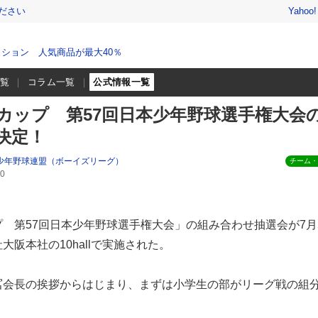
ださい
Yahoo
ション 人気商品が最大40％
一覧
コラム一覧
公式情報一覧
カップ 第57回日本少年野球選手権大会
決定！
少年野球連盟（ボーイズリーグ）
チーム・
0
 第57回日本少年野球選手権大会」の組み合わせ抽選会が7月
阪本社の10hallで実施された。
冨会長の挨拶からはじまり、まずは小学生の部がリーグ戦の組