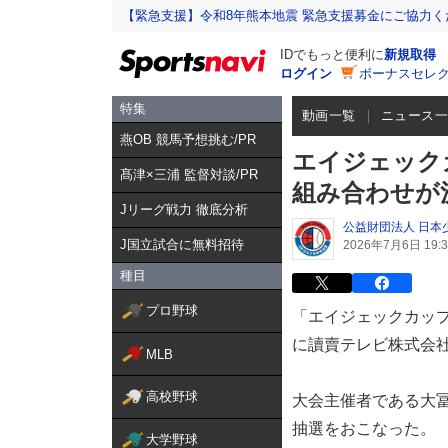
【緊急支援】令和8年熊本地震 緊急支援募金にご協力く
IDでもっと便利に
新規取得
ログイン
ボーナスセレク
特集
動画一覧
ニュース
燕OB 競馬予想挑む/PR
エイジェック
髙津×三浦 監督対談/PR
組み合わせが
Jリーグ戦力 徹底分析
公益財団法人 日本
J国立試合に無料招待
2026年7月6日 19:3
種目
プロ野球
「エイジェックカップ
に讀賣テレビ株式会社大
MLB
高校野球
大会主催者である大
抽選をおこなった。
大学野球