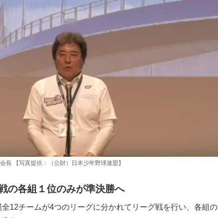
会長 【写真提供：（公財）日本少年野球連盟】
戦の各組１位のみが準決勝へ
全12チームが4つのリーグに分かれてリーグ戦を行い、各組の