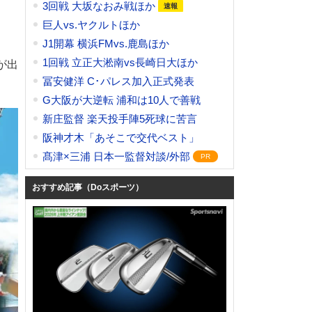
3回戦 大坂なおみ戦ほか
巨人vs.ヤクルトほか
J1開幕 横浜FMvs.鹿島ほか
1回戦 立正大淞南vs長崎日大ほか
が出
冨安健洋 C･パレス加入正式発表
G大阪が大逆転 浦和は10人で善戦
新庄監督 楽天投手陣5死球に苦言
阪神才木「あそこで交代ベスト」
髙津×三浦 日本一監督対談/外部
おすすめ記事（Doスポーツ）