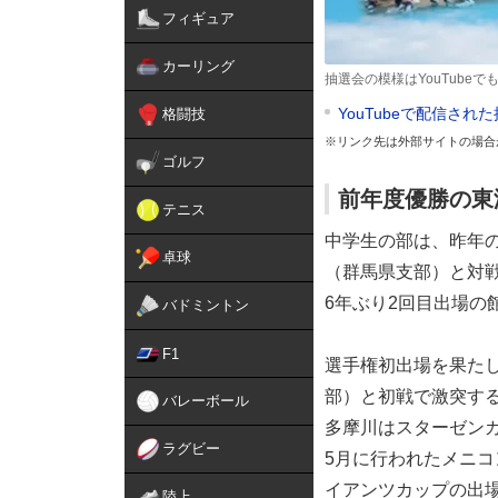
フィギュア
カーリング
抽選会の模様はYouTube
YouTubeで配信され
格闘技
※リンク先は外部サイトの場合
ゴルフ
前年度優勝の東
テニス
中学生の部は、昨年
卓球
（群馬県支部）と対
6年ぶり2回目出場
バドミントン
F1
選手権初出場を果た
部）と初戦で激突す
バレーボール
多摩川はスターゼン
ラグビー
5月に行われたメニ
イアンツカップの出
陸上