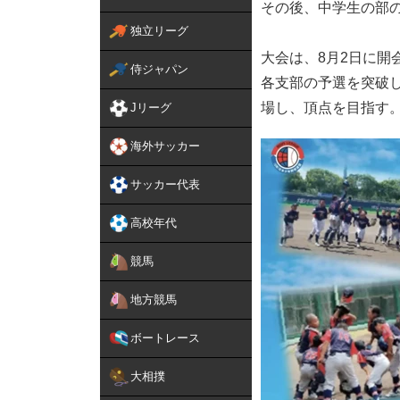
その後、中学生の部
独立リーグ
大会は、8月2日に開
侍ジャパン
各支部の予選を突破し
場し、頂点を目指す
Jリーグ
海外サッカー
サッカー代表
高校年代
競馬
地方競馬
ボートレース
大相撲