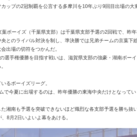
カップの2冠制覇を公言する多摩川を10年ぶり9回目出場の大
京葉ボーイズ（千葉県支部）は千葉県支部予選の2回戦で、昨年
中央とのライバル対決を制し、準決勝では兄弟チームの京葉下
大会出場の切符をつかんだ。
目の選手権優勝を目指す戦いは、滋賀県支部の強豪・湖南ボーイ
る。
ているボーイズリーグ。
ームで今夏に出場するのは、昨年優勝の東海中央だけとなってい
した湘南も予選を突破できないほど熾烈な各支部予選を勝ち抜
が、8月2日いよいよ幕をあける。