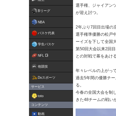
選手権、ジャイアンツ
Bリーグ
が迎え討つ。
NBA
2年ぶり7回目出場の
バスケ代表
選手権準優勝の松戸
ーイズを下して全国
学生バスケ
第50回大会以来2回
NFL
との対戦で幕をあけ
他競技
年々レベルの上がっ
Doスポーツ
過去5年間の優勝チ
る。
サービス
今春の全国大会を制
toto
きた48チームの戦い
コンテンツ
動画