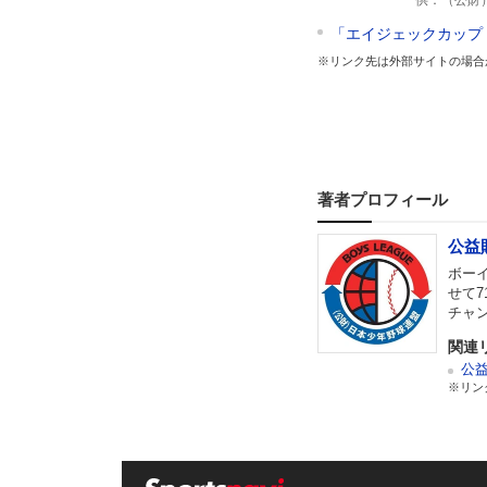
供：（公財
「エイジェックカップ
※リンク先は外部サイトの場合
著者プロフィール
公益
ボー
せて7
チャ
関連
公
※リン