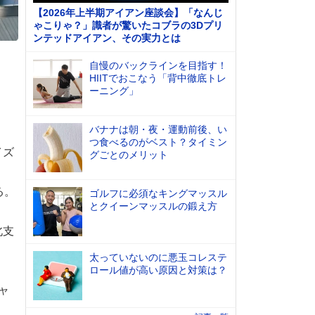
【2026年上半期アイアン座談会】「なんじ
ゃこりゃ？」識者が驚いたコブラの3Dプリ
ンテッドアイアン、その実力とは
自慢のバックラインを目指す！
HIITでおこなう「背中徹底トレ
ーニング」
バナナは朝・夜・運動前後、い
つ食べるのがベスト？タイミン
イズ
グごとのメリット
る。
ゴルフに必須なキングマッスル
とクイーンマッスルの鍛え方
北支
太っていないのに悪玉コレステ
ロール値が高い原因と対策は？
ャ