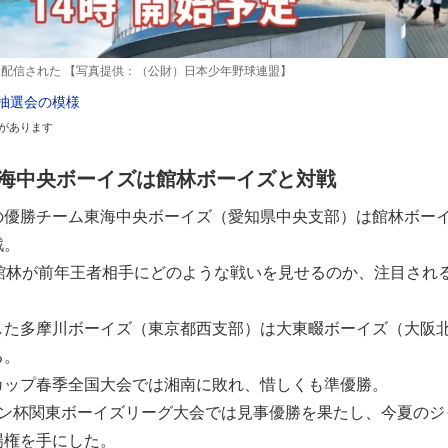
でも配信された 【写真提供：（公財）日本少年野球連盟】
た抽選会の模様
があります
海中央ボーイズは館林ボーイズと対戦
の優勝チーム東海中央ボーイズ（愛知県中央支部）は館林ボー
戦。
の館林が前年王者相手にどのような戦いを見せるのか、注目され
した多摩川ボーイズ（東京都西支部）は大東畷ボーイズ（大阪
る。
カップ春季全国大会では湘南に敗れ、惜しくも準優勝。
コン杯関東ボーイズリーグ大会では見事優勝を果たし、今夏のジ
場権を手にした。