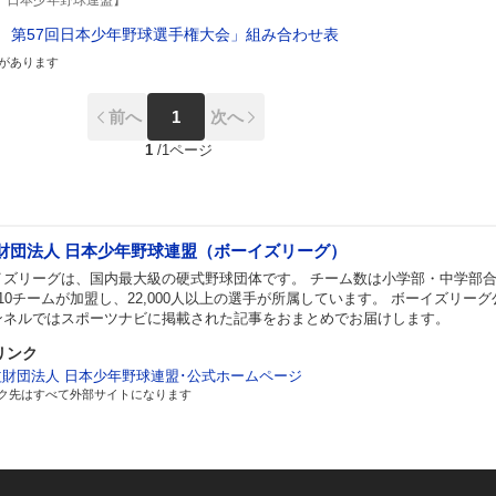
）日本少年野球連盟】
 第57回日本少年野球選手権大会」組み合わせ表
があります
前へ
1
次へ
1
/
1ページ
財団法人 日本少年野球連盟（ボーイズリーグ）
イズリーグは、国内最大級の硬式野球団体です。 チーム数は小学部・中学部
10チームが加盟し、22,000人以上の選手が所属しています。 ボーイズリーグ
ンネルではスポーツナビに掲載された記事をおまとめでお届けします。
リンク
益財団法人 日本少年野球連盟･公式ホームページ
ク先はすべて外部サイトになります