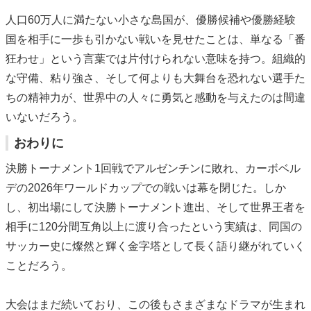
人口60万人に満たない小さな島国が、優勝候補や優勝経験
国を相手に一歩も引かない戦いを見せたことは、単なる「番
狂わせ」という言葉では片付けられない意味を持つ。組織的
な守備、粘り強さ、そして何よりも大舞台を恐れない選手た
ちの精神力が、世界中の人々に勇気と感動を与えたのは間違
いないだろう。
おわりに
決勝トーナメント1回戦でアルゼンチンに敗れ、カーボベル
デの2026年ワールドカップでの戦いは幕を閉じた。しか
し、初出場にして決勝トーナメント進出、そして世界王者を
相手に120分間互角以上に渡り合ったという実績は、同国の
サッカー史に燦然と輝く金字塔として長く語り継がれていく
ことだろう。
大会はまだ続いており、この後もさまざまなドラマが生まれ