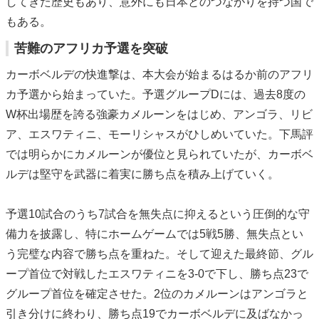
してきた歴史もあり、意外にも日本とのつながりを持つ国で
もある。
苦難のアフリカ予選を突破
カーボベルデの快進撃は、本大会が始まるはるか前のアフリ
カ予選から始まっていた。予選グループDには、過去8度の
W杯出場歴を誇る強豪カメルーンをはじめ、アンゴラ、リビ
ア、エスワティニ、モーリシャスがひしめいていた。下馬評
では明らかにカメルーンが優位と見られていたが、カーボベ
ルデは堅守を武器に着実に勝ち点を積み上げていく。
予選10試合のうち7試合を無失点に抑えるという圧倒的な守
備力を披露し、特にホームゲームでは5戦5勝、無失点とい
う完璧な内容で勝ち点を重ねた。そして迎えた最終節、グル
ープ首位で対戦したエスワティニを3-0で下し、勝ち点23で
グループ首位を確定させた。2位のカメルーンはアンゴラと
引き分けに終わり、勝ち点19でカーボベルデに及ばなかっ