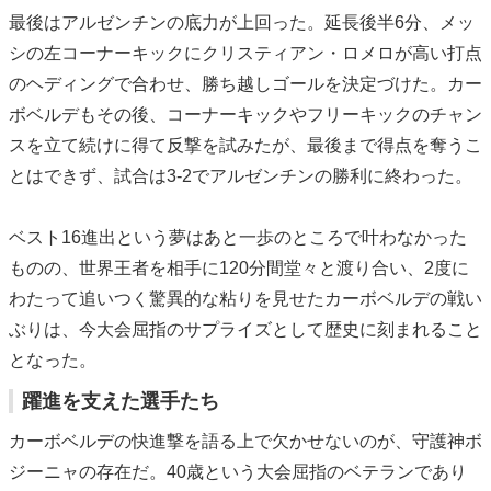
最後はアルゼンチンの底力が上回った。延長後半6分、メッ
シの左コーナーキックにクリスティアン・ロメロが高い打点
のヘディングで合わせ、勝ち越しゴールを決定づけた。カー
ボベルデもその後、コーナーキックやフリーキックのチャン
スを立て続けに得て反撃を試みたが、最後まで得点を奪うこ
とはできず、試合は3-2でアルゼンチンの勝利に終わった。
ベスト16進出という夢はあと一歩のところで叶わなかった
ものの、世界王者を相手に120分間堂々と渡り合い、2度に
わたって追いつく驚異的な粘りを見せたカーボベルデの戦い
ぶりは、今大会屈指のサプライズとして歴史に刻まれること
となった。
躍進を支えた選手たち
カーボベルデの快進撃を語る上で欠かせないのが、守護神ボ
ジーニャの存在だ。40歳という大会屈指のベテランであり