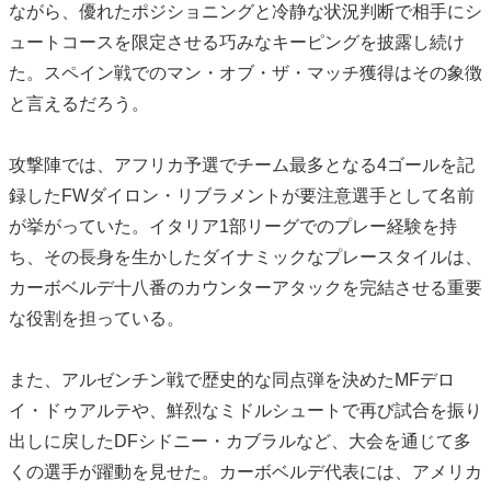
ながら、優れたポジショニングと冷静な状況判断で相手にシ
ュートコースを限定させる巧みなキーピングを披露し続け
た。スペイン戦でのマン・オブ・ザ・マッチ獲得はその象徴
と言えるだろう。
攻撃陣では、アフリカ予選でチーム最多となる4ゴールを記
録したFWダイロン・リブラメントが要注意選手として名前
が挙がっていた。イタリア1部リーグでのプレー経験を持
ち、その長身を生かしたダイナミックなプレースタイルは、
カーボベルデ十八番のカウンターアタックを完結させる重要
な役割を担っている。
また、アルゼンチン戦で歴史的な同点弾を決めたMFデロ
イ・ドゥアルテや、鮮烈なミドルシュートで再び試合を振り
出しに戻したDFシドニー・カブラルなど、大会を通じて多
くの選手が躍動を見せた。カーボベルデ代表には、アメリカ