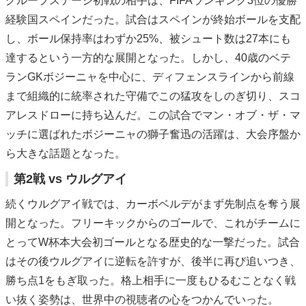
グループステージ初戦の相手は、FIFAランキング3位の優勝
経験国スペインだった。試合はスペインが終始ボールを支配
し、ボール保持率はわずか25%、被シュート数は27本にも
達するという一方的な展開となった。しかし、40歳のベテ
ランGKボジーニャを中心に、ディフェンスラインから前線
まで組織的に統率された守備でこの猛攻をしのぎ切り、スコ
アレスドローに持ち込んだ。この試合でマン・オブ・ザ・マ
ッチに選ばれたボジーニャの獅子奮迅の活躍は、大会序盤か
ら大きな話題となった。
第2戦 vs ウルグアイ
続くウルグアイ戦では、カーボベルデがまず先制点を奪う展
開となった。フリーキックからのゴールで、これがチームに
とってW杯本大会初ゴールとなる歴史的な一撃だった。試合
はその後ウルグアイに逆転を許すが、後半に再び追いつき、
勝ち点1をもぎ取った。格上相手に一度もひるむことなく戦
い抜く姿勢は、世界中の視聴者の心をつかんでいった。