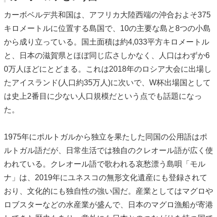
カーボベルデ共和国は、アフリカ大陸西端の沖合およそ375
キロメートルに位置する島国で、10の主要な島と8つの小島
から成り立っている。国土面積は約4,033平方キロメートル
と、日本の滋賀県とほぼ同じ広さしかなく、人口はわずか6
0万人ほどにとどまる。これは2018年のロシア大会に出場し
たアイスランド(人口約35万人)に次いで、W杯出場国として
は史上2番目に少ない人口規模だという点でも話題になっ
た。
1975年にポルトガルから独立を果たした同国の公用語はポ
ルトガル語だが、日常生活では独自のクレオール語が広く使
われている。クレオール語で歌われる哀愁漂う島唄「モル
ナ」は、2019年にユネスコの無形文化遺産にも登録されて
おり、文化的にも独自性の強い国だ。産業としてはマグロや
ロブスターなどの水産業が盛んで、日本のマグロ漁船が寄港