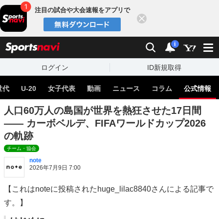
注目の試合や大会速報をアプリで
閉じる
sports
検索
通知
i
ログイン
ID新規取得
世代
U-20
女子代表
動画
ニュース
コラム
公式情報
人口60万人の島国が世界を熱狂させた17日間
―― カーボベルデ、FIFAワールドカップ2026
の軌跡
チーム・協会
note
2026年7月9日 7:00
【これはnoteに投稿されたhuge_lilac8840さんによる記事で
す。】