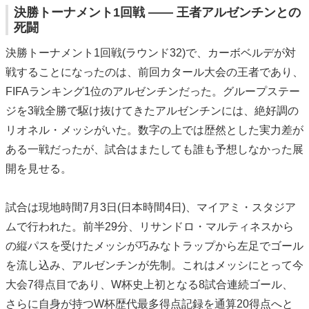
決勝トーナメント1回戦 ―― 王者アルゼンチンとの
死闘
決勝トーナメント1回戦(ラウンド32)で、カーボベルデが対
戦することになったのは、前回カタール大会の王者であり、
FIFAランキング1位のアルゼンチンだった。グループステー
ジを3戦全勝で駆け抜けてきたアルゼンチンには、絶好調の
リオネル・メッシがいた。数字の上では歴然とした実力差が
ある一戦だったが、試合はまたしても誰も予想しなかった展
開を見せる。
試合は現地時間7月3日(日本時間4日)、マイアミ・スタジア
ムで行われた。前半29分、リサンドロ・マルティネスから
の縦パスを受けたメッシが巧みなトラップから左足でゴール
を流し込み、アルゼンチンが先制。これはメッシにとって今
大会7得点目であり、W杯史上初となる8試合連続ゴール、
さらに自身が持つW杯歴代最多得点記録を通算20得点へと