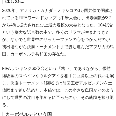
はじめに
2026年、アメリカ・カナダ・メキシコの3カ国共催で開催さ
れているFIFAワールドカップ北中米大会は、出場国数が32
から48に拡大された史上最大規模の大会となった。104試合
という膨大な試合数の中で、多くのドラマが生まれてきた
が、なかでも世界中のサッカーファンの心をつかんだのが、
初出場ながら決勝トーナメントまで勝ち進んだアフリカの島
国、カーボベルデ共和国の存在だ。
FIFAランキング60位台という「格下」でありながら、優勝
経験国のスペインやウルグアイを相手に互角以上の戦いを演
じ、決勝トーナメント1回戦では前回王者アルゼンチンを土
俵際まで追い詰めた。本稿では、この小さな島国がどのよう
にして世界の注目を集めるに至ったのか、その軌跡を振り返
る。
カーボベルデという国