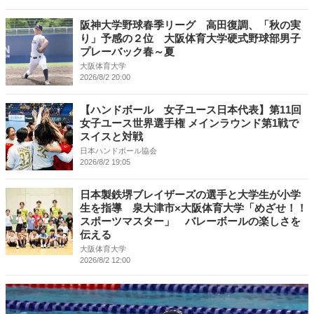
阪神大学野球春季リーグ 高田復調、「秋の実
り」予感の２位 大阪体育大学硬式野球部男子
プレーバック春～夏
大阪体育大学
2026/8/2 20:00
【ハンドボール 女子ユース日本代表】第11回
女子ユース世界選手権 メインラウンド第1戦で
スイスと対戦
日本ハンドボール協会
2026/8/2 19:05
日本製鉄堺ブレイザーズの選手と大学生が小学
生を指導 泉大津市×大阪体育大学「めざせ！！
スポーツマスター」 バレーボールの楽しさを
伝える
大阪体育大学
2026/8/2 12:00