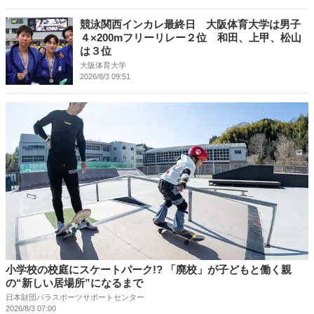
競泳関西インカレ最終日 大阪体育大学は男子
４×200mフリーリレー２位 和田、上甲、松山
は３位
大阪体育大学
2026/8/3 09:51
小学校の校庭にスケートパーク!? 「廃校」が子どもと働く親
の“新しい居場所”になるまで
日本財団パラスポーツサポートセンター
2026/8/3 07:00