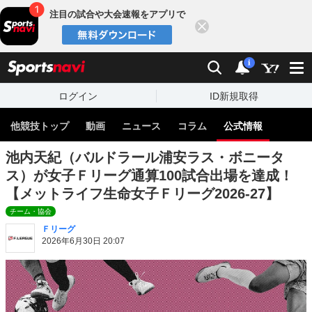
注目の試合や大会速報をアプリで
閉じる
sports
検索
通知
i
ログイン
ID新規取得
他競技トップ
動画
ニュース
コラム
公式情報
池内天紀（バルドラール浦安ラス・ボニータ
ス）が女子Ｆリーグ通算100試合出場を達成！
【メットライフ生命女子Ｆリーグ2026-27】
チーム・協会
Ｆリーグ
2026年6月30日 20:07