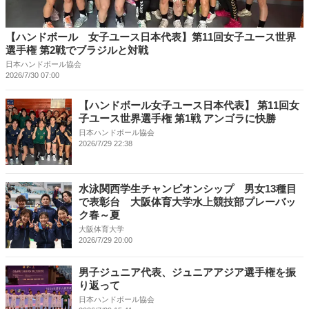
【ハンドボール 女子ユース日本代表】第11回女子ユース世界
選手権 第2戦でブラジルと対戦
日本ハンドボール協会
2026/7/30 07:00
【ハンドボール女子ユース日本代表】 第11回女
子ユース世界選手権 第1戦 アンゴラに快勝
日本ハンドボール協会
2026/7/29 22:38
水泳関西学生チャンピオンシップ 男女13種目
で表彰台 大阪体育大学水上競技部プレーバッ
ク春～夏
大阪体育大学
2026/7/29 20:00
男子ジュニア代表、ジュニアアジア選手権を振
り返って
日本ハンドボール協会