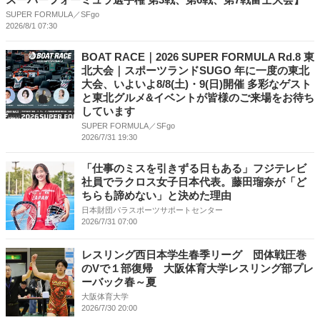
SUPER FORMULA／SFgo
2026/8/1 07:30
BOAT RACE｜2026 SUPER FORMULA Rd.8 東
北⼤会｜スポーツランドSUGO 年に⼀度の東北
⼤会、いよいよ8/8(⼟)・9(⽇)開催 多彩なゲスト
と東北グルメ&イベントが皆様のご来場をお待ち
しています
SUPER FORMULA／SFgo
2026/7/31 19:30
「仕事のミスを引きずる日もある」フジテレビ
社員でラクロス女子日本代表。藤田瑠奈が「ど
ちらも諦めない」と決めた理由
日本財団パラスポーツサポートセンター
2026/7/31 07:00
レスリング西日本学生春季リーグ 団体戦圧巻
のVで１部復帰 大阪体育大学レスリング部プレ
ーバック春～夏
大阪体育大学
2026/7/30 20:00