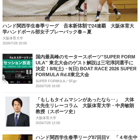
ハンド関西学生春季リーグ 𠮷本新体制で24連覇 大阪体育大
学ハンドボール部女子プレーバック春～夏
大阪体育大学
2026/7/28 20:00
国内最⾼峰のモータースポーツ“SUPER FORM
ULA” 東北⼤会のゲスト解説は三宅淳詞選⼿に
決定！8/8(⼟)・9(⽇) BOAT RACE 2026 SUPER
FORMULA Rd.8東北⼤会
SUPER FORMULA／SFgo
2026/7/28 16:00
「もしもタイムマシンがあったなら‥」 大体
大先生リレーコラム 大阪体育大学・中房敏朗
教授（スポーツ史）
大阪体育大学
2026/7/28 12:00
ハンド関西学生春季リーグ87回目V 「４年生中