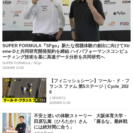
SUPER FORMULA『SFgo』新たな視聴体験の創出に向けてXtr
eme-Dと共同研究開発契約を締結 ハイパフォーマンスコンピュ
ーティング技術を基に⾼速データ分析を共同研究へ
SUPER FORMULA／SFgo
2026/8/8 13:00
【フィニッシュシーン】ツール・ド・フ
ランス ファム 第5ステージ｜Cycle_202
6
J SPORTS
3:54
2026/8/8 11:00
不安と迷いの体験ストーリー 大阪体育大学・
田原弘嵩（ひろたか）さん 「腐るな。最終戦
には絶対間に合う」