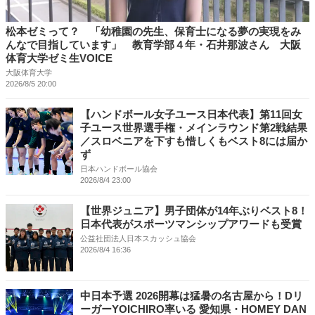
松本ゼミって？ 「幼稚園の先生、保育士になる夢の実現をみ
んなで目指しています」 教育学部４年・石井那波さん 大阪
体育大学ゼミ生VOICE
大阪体育大学
2026/8/5 20:00
【ハンドボール女子ユース日本代表】第11回女
子ユース世界選手権・メインラウンド第2戦結果
／スロベニアを下すも惜しくもベスト8には届か
ず
日本ハンドボール協会
2026/8/4 23:00
【世界ジュニア】男子団体が14年ぶりベスト8！
日本代表がスポーツマンシップアワードも受賞
公益社団法人日本スカッシュ協会
2026/8/4 16:36
中日本予選 2026開幕は猛暑の名古屋から！Dリ
ーガーYOICHIRO率いる 愛知県・HOMEY DAN