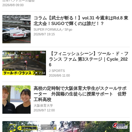
日本ハンドボール協会
2026/8/8 09:00
コラム【武士が斬る！】vol.31 今週末はRd.8 東
北⼤会！SUGOで輝くのは誰だ！？
SUPER FORMULA／SFgo
2026/8/7 19:15
【フィニッシュシーン】ツール・ド・フ
ランス ファム 第3ステージ｜Cycle_202
6
J SPORTS
2:34
2026/8/6 11:00
高校の定時制で大阪体育大学生がスクールサポ
ーター 外国籍の生徒らに授業サポート 佐野
工科高校
大阪体育大学
2026/8/7 12:00