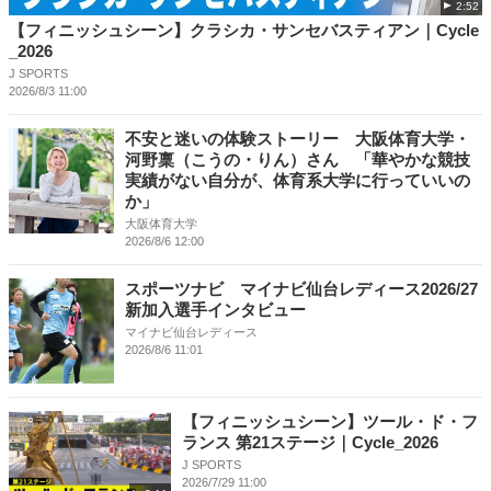
2:52
【フィニッシュシーン】クラシカ・サンセバスティアン｜Cycle
_2026
J SPORTS
2026/8/3 11:00
不安と迷いの体験ストーリー 大阪体育大学・
河野稟（こうの・りん）さん 「華やかな競技
実績がない自分が、体育系大学に行っていいの
か」
大阪体育大学
2026/8/6 12:00
スポーツナビ マイナビ仙台レディース2026/27
新加入選手インタビュー
マイナビ仙台レディース
2026/8/6 11:01
【フィニッシュシーン】ツール・ド・フ
ランス 第21ステージ｜Cycle_2026
J SPORTS
2026/7/29 11:00