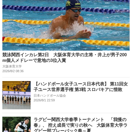
競泳関西インカレ第2日 大阪体育大学の主将・井上が男子200
m個人メドレーで意地の3位入賞
大阪体育大学
2026/8/2 08:36
【ハンドボール女子ユース日本代表】 第11回女
子ユース世界選手権 第3戦 スロバキアに惜敗
日本ハンドボール協会
2026/8/1 22:59
ラグビー関西大学春季トーナメント 「我慢の
春」、 控え成長で実りの秋へ 大阪体育大学ラ
グビー部プレーバック春～夏