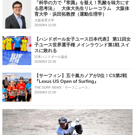
「科学の力で『常識』を疑え！乳酸を味方にす
る思考法」 大体大先生リレーコラム 大阪体
育大学・浜田拓教授（運動生理学）
大阪体育大学
2026/8/4 12:00
【ハンドボール女子ユース日本代表】 第11回女
子ユース世界選手権 メインラウンド第1戦 スイ
スに敗れる
日本ハンドボール協会
2026/8/3 22:40
【サーフィン】五十嵐カノアが2位！CS第2戦
『Lexus US Open of Surfing』
THE SURF NEWS「サーフニュース」
2026/8/3 21:00