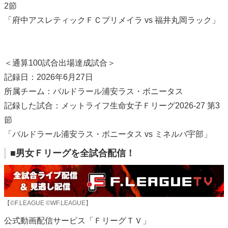
2節
「府中アスレティックＦＣプリメイラ vs 福井丸岡ラック」
＜通算100試合出場達成試合＞
記録日：2026年6月27日
所属チーム：バルドラール浦安ラス・ボニータス
記録した試合：メットライフ生命女子Ｆリーグ2026-27 第3
節
「バルドラール浦安ラス・ボニータス vs ミネルバ宇部」
■男女Ｆリーグを全試合配信！
【©F.LEAGUE ©WF.LEAGUE】
公式動画配信サービス「ＦリーグＴＶ」