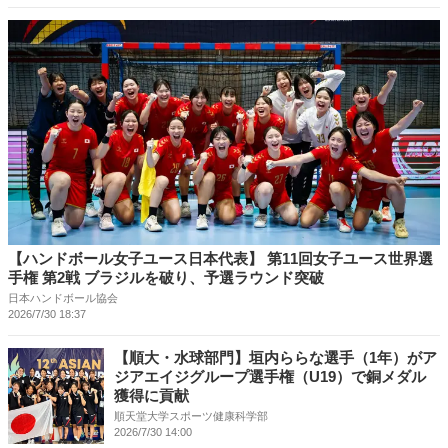
【ハンドボール女子ユース日本代表】 第11回女子ユース世界選
手権 第2戦 ブラジルを破り、予選ラウンド突破
日本ハンドボール協会
2026/7/30 18:37
【順大・水球部門】垣内ららな選手（1年）がア
ジアエイジグループ選手権（U19）で銅メダル
獲得に貢献
順天堂大学スポーツ健康科学部
2026/7/30 14:00