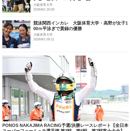
大阪体育大学
2026/8/1 20:00
競泳関西インカレ 大阪体育大学・高野が女子1
00ｍ平泳ぎで貫録の優勝
大阪体育大学
2026/8/1 09:11
PONOS NAKAJIMA RACING予選/決勝レースレポート【全日本
スーパーフォーミュラ選手権 第3戦、第6戦、第7戦富士大会】