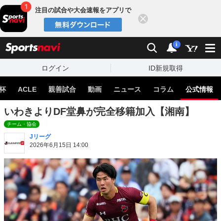
注目の試合や大会速報をアプリで
閉じる
sports
検索
通知
i
ログイン
ID新規取得
杯
ACLE
親善試合
動画
ニュース
コラム
公式情報
いわきよりDF堂鼻が完全移籍加入【湘南】
チーム・協会
Jリーグ
2026年6月15日 14:00