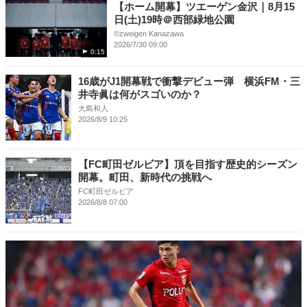
【ホーム開幕】ツエーゲン金沢｜8月15
日(土)19時＠西部緑地公園
©︎zweigen Kanazawa
2026/7/30 09:00
0:15
16歳がJ1開幕戦で衝撃デビュー弾 横浜FM・三
井寺眞は何がスゴいのか？
大島和人
2026/8/9 10:25
【FC町田ゼルビア】頂を目指す歴史的シーズン
開幕。町田、新時代の挑戦へ
FC町田ゼルビア
2026/8/8 07:00