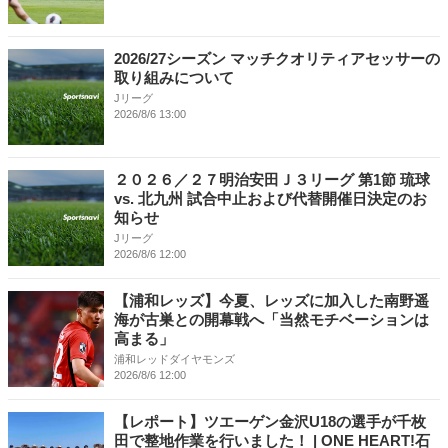
2026/27シーズン マッチクオリティアセッサーの
取り組みについて
Jリーグ
2026/8/6 13:00
２０２６／２７明治安田Ｊ３リーグ 第1節 琉球
vs. 北九州 試合中止および代替開催日決定のお
知らせ
Jリーグ
2026/8/6 12:00
【浦和レッズ】今夏、レッズに加入した南野遥
海が古巣との開幕戦へ「当然モチベーションは
高まる」
浦和レッドダイヤモンズ
2026/8/6 12:00
【レポート】ツエーゲン金沢U18の選手が千枚
田で整地作業を行いました！ | ONE HEART!石