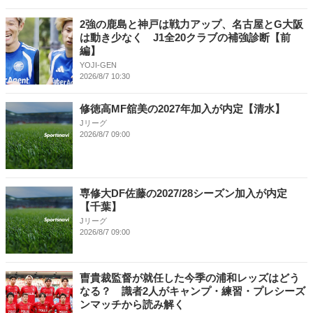
2強の鹿島と神戸は戦力アップ、名古屋とG大阪
は動き少なく J1全20クラブの補強診断【前
編】
YOJI-GEN
2026/8/7 10:30
修徳高MF舘美の2027年加入が内定【清水】
Jリーグ
2026/8/7 09:00
専修大DF佐藤の2027/28シーズン加入が内定
【千葉】
Jリーグ
2026/8/7 09:00
曺貴裁監督が就任した今季の浦和レッズはどう
なる？ 識者2人がキャンプ・練習・プレシーズ
ンマッチから読み解く