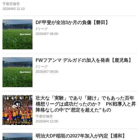
宇都宮徹壱
2026/8/5 11:10
DF甲斐が全治3か月の負傷【磐田】
Jリーグ
2026/8/7 09:00
FWフアンマ デルガドの加入を発表【鹿児島】
Jリーグ
2026/8/7 09:00
壮大な「実験」であり「賭け」でもあった百年
構想リーグは成功だったのか？ PK戦導入と昇
降格なしの中で“想定を超えた”もの
宇都宮徹壱
2026/8/4 12:05
明治大DF稲垣の2027年加入が内定【浦和】