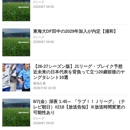
Jリーグ
2026/8/7 09:00
東海大DF田中の2029年加入が内定【浦和】
Jリーグ
2026/8/7 09:00
【26-27シーズン版】J1リーグ・ブレイク予想
近未来の日本代表を背負って立つ20歳前後のヤ
ングタレント10選
菊地正典
2026/7/30 10:30
8/7(金）深夜 1:45～ 「ラブ！！Ｊリーグ」（テ
レビ朝日）#218【放送告知】※放送時間変更の
可能性あり
Jリーグ
2026/8/7 09:00