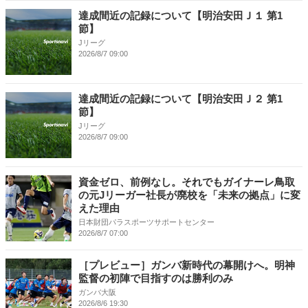
達成間近の記録について【明治安田Ｊ１ 第1
節】
Jリーグ
2026/8/7 09:00
達成間近の記録について【明治安田Ｊ２ 第1
節】
Jリーグ
2026/8/7 09:00
資金ゼロ、前例なし。それでもガイナーレ鳥取
の元Jリーガー社長が廃校を「未来の拠点」に変
えた理由
日本財団パラスポーツサポートセンター
2026/8/7 07:00
［プレビュー］ガンバ新時代の幕開けへ。明神
監督の初陣で目指すのは勝利のみ
ガンバ大阪
2026/8/6 19:30