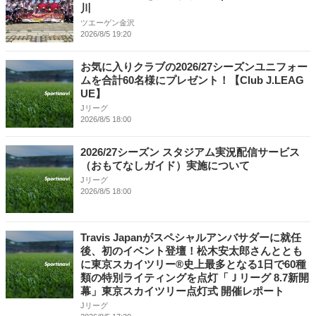
川
ツエーゲン金沢
2026/8/5 19:20
お気に入りクラブの2026/27シーズンユニフォー
ムを合計60名様にプレゼント！【Club J.LEAG
UE】
Jリーグ
2026/8/5 18:00
2026/27シーズン スタジアム実況配信サービス
（おもてなしガイド）実施について
Jリーグ
2026/8/5 18:00
Travis Japanがスペシャルアンバサダーに就任
後、初のイベント登壇！松木安太郎さんととも
に東京スカイツリー®史上最多となる1日で60種
類の特別ライティングを点灯「Ｊリーグ 8.7新開
幕」東京スカイツリー点灯式 開催レポート
Jリーグ