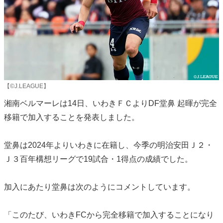
【©J.LEAGUE】
湘南ベルマーレは14日、いわきＦＣよりDF堂鼻 起暉が完全
移籍で加入することを発表しました。
堂鼻は2024年よりいわきに在籍し、今季の明治安田Ｊ２・
Ｊ３百年構想リーグで19試合・1得点の成績でした。
加入にあたり堂鼻は次のようにコメントしています。
「このたび、いわきFCから完全移籍で加入することになり