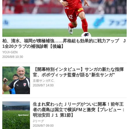
柏、清水、福岡が積極補強……昇格組も効果的に戦力アップ J
1全20クラブの補強診断【後編】
YOJI-GEN
2026/8/8 10:30
【開幕特別インタビュー】サンガの新たな指揮
官、ポポヴィッチ監督が語る“新生サンガ”
京都サンガF.C.
2026/8/7 14:00
生まれ変わったＪリーグがついに開幕！前年王
者の鹿島は国立で横浜FMと激突【プレビュー：
明治安田Ｊ１ 第1節】
Jリーグ
2026/8/7 09:00