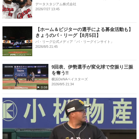
データスタジアム株式会社
2026/7/27 13:45
【ホーム＆ビジターの選手による募金活動も】
きょうのパ・リーグ【8月5日】
パ・リーグ公式メディア「パ・リーグインサイト」
2026/8/5 21:45
9回表、伊勢選手が変化球で空振り三振
を奪う!!
横浜DeNAベイスターズ
2026/8/5 21:34
0:08