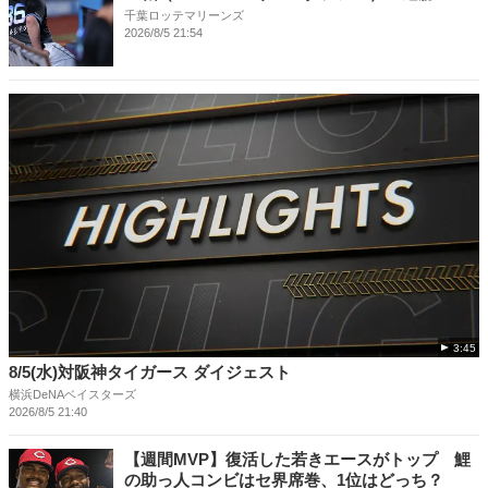
千葉ロッテマリーンズ
2026/8/5 21:54
3:45
8/5(水)対阪神タイガース ダイジェスト
横浜DeNAベイスターズ
2026/8/5 21:40
【週間MVP】復活した若きエースがトップ 鯉
の助っ人コンビはセ界席巻、1位はどっち？