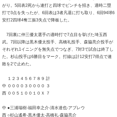
がり。5回表2死から連打と四球でピンチを招き、適時二塁
打で3点を失ったが、6回表は3者凡退に打ち取り、6回94球6
安打2四球4奪三振3失点で降板した。
7回裏に仲三優太選手の適時打で7点目を挙げた埼玉西
武。7回以降は黒木優太投手、高橋礼投手、森脇亮介投手が
それぞれ1イニングを無失点でつなぎ、7対3で試合は終了し
た。杉山投手は6勝目をマーク。打線は計12安打7得点で連
敗を2で止めた。
１２３４５６７８９ 計
中 ００００３００００ ３
西 ００５１００１０Ｘ ７
中 ●三浦瑞樹-福田幸之介-清水達也-アブレウ
西 ○杉山遙希-黒木優太-高橋礼-森脇亮介