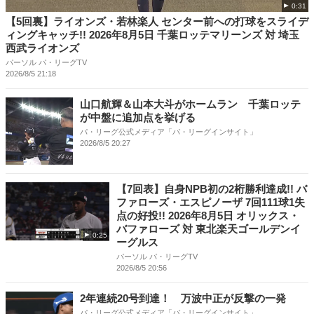
0:31
【5回裏】ライオンズ・若林楽人 センター前への打球をスライデ
ィングキャッチ!! 2026年8月5日 千葉ロッテマリーンズ 対 埼玉
西武ライオンズ
パーソル パ・リーグTV
2026/8/5 21:18
山口航輝＆山本大斗がホームラン 千葉ロッテ
が中盤に追加点を挙げる
パ・リーグ公式メディア「パ・リーグインサイト」
2026/8/5 20:27
【7回表】自身NPB初の2桁勝利達成!! バ
ファローズ・エスピノーザ 7回111球1失
点の好投!! 2026年8月5日 オリックス・
バファローズ 対 東北楽天ゴールデンイ
0:25
ーグルス
パーソル パ・リーグTV
2026/8/5 20:56
2年連続20号到達！ 万波中正が反撃の一発
パ・リーグ公式メディア「パ・リーグインサイト」