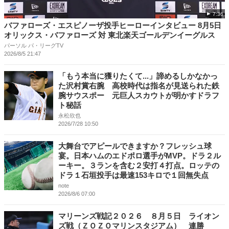
7:36
バファローズ・エスピノーザ投手ヒーローインタビュー 8月5日
オリックス・バファローズ 対 東北楽天ゴールデンイーグルス
パーソル パ・リーグTV
2026/8/5 21:47
「もう本当に獲りたくて...」諦めるしかなかっ
た沢村賞右腕 高校時代は指名が見送られた鉄
腕サウスポー 元巨人スカウトが明かすドラフ
ト秘話
永松欣也
2026/7/28 10:50
大舞台でアピールできますか？フレッシュ球
宴。日本ハムのエドポロ選手がMVP。ドラ２ル
ーキー。３ランを含む２安打４打点。ロッテの
ドラ１石垣投手は最速153キロで１回無失点
note
2026/8/6 07:00
マリーンズ戦記２０２６ ８月５日 ライオン
ズ戦（ＺＯＺＯマリンスタジアム） 連勝