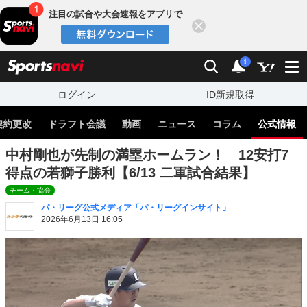
注目の試合や大会速報をアプリで
閉じる
sports
検索
通知
i
ログイン
ID新規取得
契約更改
ドラフト会議
動画
ニュース
コラム
公式情報
中村剛也が先制の満塁ホームラン！ 12安打7
得点の若獅子勝利【6/13 二軍試合結果】
チーム・協会
パ・リーグ公式メディア「パ・リーグインサイト」
2026年6月13日 16:05