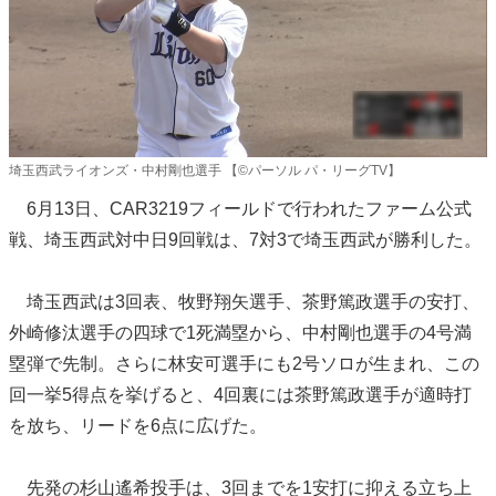
埼玉西武ライオンズ・中村剛也選手 【©パーソル パ・リーグTV】
6月13日、CAR3219フィールドで行われたファーム公式
戦、埼玉西武対中日9回戦は、7対3で埼玉西武が勝利した。
埼玉西武は3回表、牧野翔矢選手、茶野篤政選手の安打、
外崎修汰選手の四球で1死満塁から、中村剛也選手の4号満
塁弾で先制。さらに林安可選手にも2号ソロが生まれ、この
回一挙5得点を挙げると、4回裏には茶野篤政選手が適時打
を放ち、リードを6点に広げた。
先発の杉山遙希投手は、3回までを1安打に抑える立ち上