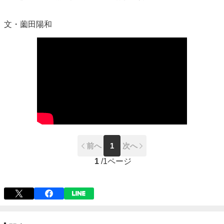
文・薗田陽和
前へ
1
次へ
1
/
1ページ