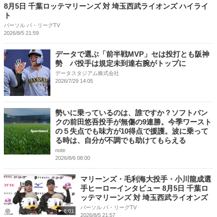
8月5日 千葉ロッテマリーンズ 対 埼玉西武ライオンズ ハイライ
ト
パーソル パ・リーグTV
2026/8/5 21:59
データで選ぶ「前半戦MVP」セは投打とも阪神
勢 パ投手は規定未到達右腕がトップに
データスタジアム株式会社
2026/7/29 14:05
勢いに乗っているのは、誰ですか？ソフトバン
クの前田悠吾投手が無傷の9連勝。今季ワースト
の５失点でも味方が10得点で援護。波に乗って
る時は、自分が不調でも助けてもらえる
note
2026/8/6 08:00
マリーンズ・毛利海大投手・小川龍成選
手ヒーローインタビュー 8月5日 千葉ロ
ッテマリーンズ 対 埼玉西武ライオンズ
パーソル パ・リーグTV
6:01
2026/8/5 21:57