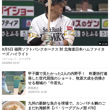
4:10
8月5日 福岡ソフトバンクホークス 対 北海道日本ハムファイタ
ーズ ハイライト
パーソル パ・リーグTV
2026/8/5 22:07
甲子園で見たかった2人の内野手！ 昨夏快打連
発した世代屈指のショート、牧原大成を彷彿さ
せる都城の「牛若丸」
西尾典文
2026/7/31 11:00
九州の新鮮な魚介を球場で。カンパチ＆鯛のご
まだれ海鮮丼【パ・リーググルメ部 #78】