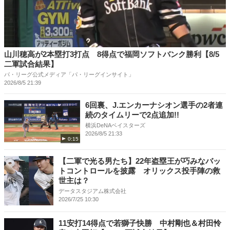
山川穂高が2本塁打3打点 8得点で福岡ソフトバンク勝利【8/5
二軍試合結果】
パ・リーグ公式メディア「パ・リーグインサイト」
2026/8/5 21:39
6回裏、J.エンカーナシオン選手の2者連
続のタイムリーで2点追加!!
横浜DeNAベイスターズ
2026/8/5 21:33
0:15
【二軍で光る男たち】22年盗塁王が巧みなバッ
トコントロールを披露 オリックス投手陣の救
世主は？
データスタジアム株式会社
2026/7/25 10:30
11安打14得点で若獅子快勝 中村剛也＆村田怜