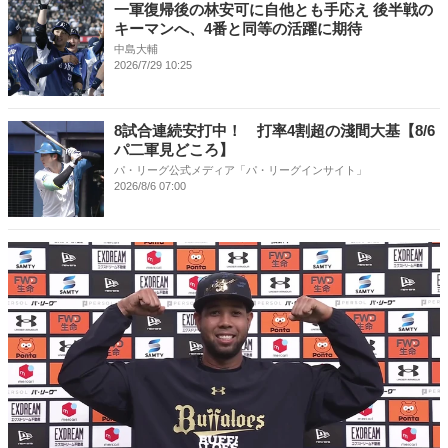
一軍復帰後の林安可に自他とも手応え 後半戦の
キーマンへ、4番と同等の活躍に期待
中島大輔
2026/7/29 10:25
8試合連続安打中！ 打率4割超の淺間大基【8/6
パ二軍見どころ】
パ・リーグ公式メディア「パ・リーグインサイト」
2026/8/6 07:00