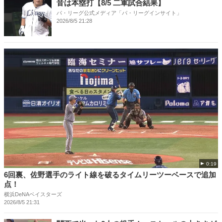
音は本塁打【8/5 二軍試合結果】
パ・リーグ公式メディア「パ・リーグインサイト」
2026/8/5 21:28
0:19
6回裏、佐野選手のライト線を破るタイムリーツーベースで追加
点！
横浜DeNAベイスターズ
2026/8/5 21:31