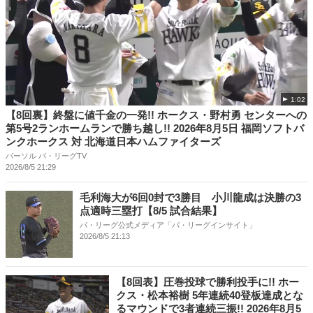
1:02
【8回裏】終盤に値千金の一発!! ホークス・野村勇 センターへの
第5号2ランホームランで勝ち越し!! 2026年8月5日 福岡ソフトバ
ンクホークス 対 北海道日本ハムファイターズ
パーソル パ・リーグTV
2026/8/5 21:29
毛利海大が6回0封で3勝目 小川龍成は決勝の3
点適時三塁打【8/5 試合結果】
パ・リーグ公式メディア「パ・リーグインサイト」
2026/8/5 21:13
【8回表】圧巻投球で勝利投手に!! ホー
クス・松本裕樹 5年連続40登板達成とな
るマウンドで3者連続三振!! 2026年8月5