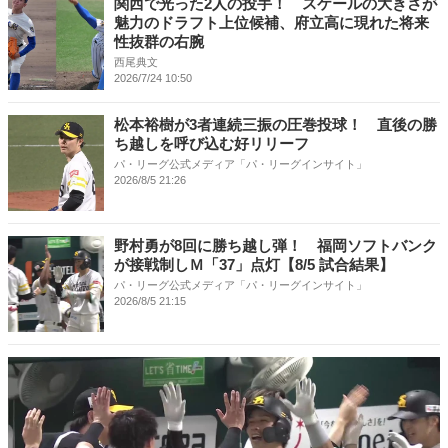
関西で光った2人の投手！ スケールの大きさが
魅力のドラフト上位候補、府立高に現れた将来
性抜群の右腕
西尾典文
2026/7/24 10:50
松本裕樹が3者連続三振の圧巻投球！ 直後の勝
ち越しを呼び込む好リリーフ
パ・リーグ公式メディア「パ・リーグインサイト」
2026/8/5 21:26
野村勇が8回に勝ち越し弾！ 福岡ソフトバンク
が接戦制しＭ「37」点灯【8/5 試合結果】
パ・リーグ公式メディア「パ・リーグインサイト」
2026/8/5 21:15