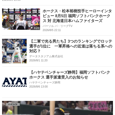
ホークス・松本裕樹投手ヒーローインタ
ビュー 8月5日 福岡ソフトバンクホーク
ス 対 北海道日本ハムファイターズ
パーソル パ・リーグTV
4:21
2026/8/5 22:11
【二軍で光る男たち】3つのランキングでロッテ
選手が1位に 一軍昇格への近道は落ちる系への
対応？
データスタジアム株式会社
2026/8/1 11:20
【ハヤテベンチャーズ静岡】福岡ソフトバンク
ホークス 選手派遣受入のお知らせ
ハヤテベンチャーズ静岡
2026/8/6 13:00