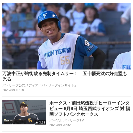
万波中正が均衡破る先制タイムリー！ 五十幡亮汰の好走塁も
光る
パ・リーグ公式メディア「パ・リーグインサイト」
2026/8/9 16:18
ホークス・前田悠伍投手ヒーローインタ
ビュー 8月9日 埼玉西武ライオンズ 対 福
岡ソフトバンクホークス
パーソル パ・リーグTV
3:13
2026/8/9 20:32