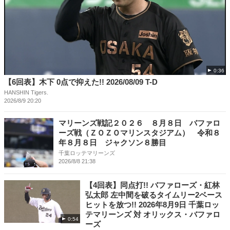
0:36
【6回表】木下 0点で抑えた!! 2026/08/09 T-D
HANSHIN Tigers.
2026/8/9 20:20
マリーンズ戦記２０２６ ８月８日 バファロ
ーズ戦（ＺＯＺＯマリンスタジアム） 令和８
年８月８日 ジャクソン８勝目
千葉ロッテマリーンズ
2026/8/8 21:38
【4回表】同点打!! バファローズ・紅林
弘太郎 左中間を破るタイムリー2ベース
ヒットを放つ!! 2026年8月9日 千葉ロッ
テマリーンズ 対 オリックス・バファロ
0:54
ーズ