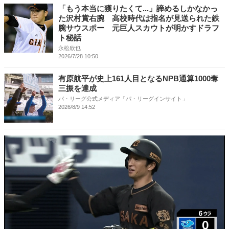
「もう本当に獲りたくて...」諦めるしかなかっ
た沢村賞右腕 高校時代は指名が見送られた鉄
腕サウスポー 元巨人スカウトが明かすドラフ
ト秘話
永松欣也
2026/7/28 10:50
有原航平が史上161人目となるNPB通算1000奪
三振を達成
パ・リーグ公式メディア「パ・リーグインサイト」
2026/8/9 14:52