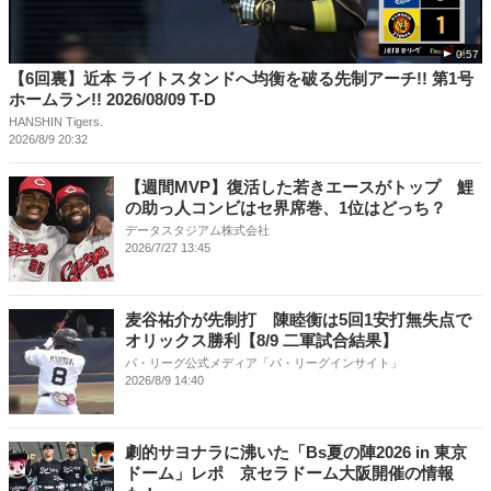
0:57
【6回裏】近本 ライトスタンドへ均衡を破る先制アーチ!! 第1号
ホームラン!! 2026/08/09 T-D
HANSHIN Tigers.
2026/8/9 20:32
【週間MVP】復活した若きエースがトップ 鯉
の助っ人コンビはセ界席巻、1位はどっち？
データスタジアム株式会社
2026/7/27 13:45
麦谷祐介が先制打 陳睦衡は5回1安打無失点で
オリックス勝利【8/9 二軍試合結果】
パ・リーグ公式メディア「パ・リーグインサイト」
2026/8/9 14:40
劇的サヨナラに沸いた「Bs夏の陣2026 in 東京
ドーム」レポ 京セラドーム大阪開催の情報