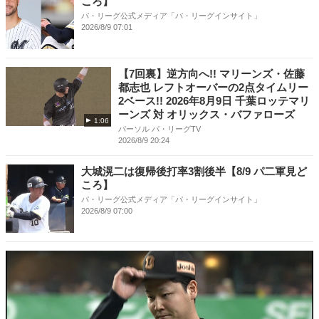
ころ】
パ・リーグ公式メディア「パ・リーグインサイト」
2026/8/9 07:01
【7回裏】逆方向へ!! マリーンズ・佐藤
都志也 レフトオーバーの2点タイムリー
2ベース!! 2026年8月9日 千葉ロッテマリ
ーンズ 対 オリックス・バファローズ
1:06
パーソル パ・リーグTV
2026/8/9 20:24
大城滉二は復帰後打率3割後半【8/9 パ二軍見ど
ころ】
パ・リーグ公式メディア「パ・リーグインサイト」
2026/8/9 07:00