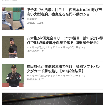
甲子園での活躍に注目！ 西日本Ｎo.1の呼び声
高い大型右腕、強肩光る名門不動のショート
西尾典文
2026/8/7 10:45
八木彬が2回完全リリーフで9勝目 計10安打7得
点でBSW最終戦を白星で飾る【8/9 試合結果】
パ・リーグ公式メディア「パ・リーグインサイト」
2026/8/9 20:02
前田悠伍が無傷10連勝でM33 福岡ソフトバン
クがカード勝ち越し【8/9 試合結果】
パ・リーグ公式メディア「パ・リーグインサイト」
2026/8/9 19:47