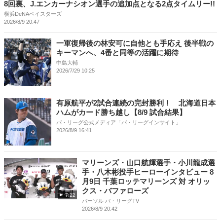
8回裏、J.エンカーナシオン選手の追加点となる2点タイムリー!!
横浜DeNAベイスターズ
2026/8/9 20:47
一軍復帰後の林安可に自他とも手応え 後半戦の
キーマンへ、4番と同等の活躍に期待
中島大輔
2026/7/29 10:25
有原航平が2試合連続の完封勝利！ 北海道日本
ハムがカード勝ち越し【8/9 試合結果】
パ・リーグ公式メディア「パ・リーグインサイト」
2026/8/9 16:41
マリーンズ・山口航輝選手・小川龍成選
手・八木彬投手ヒーローインタビュー 8
月9日 千葉ロッテマリーンズ 対 オリッ
クス・バファローズ
7:22
パーソル パ・リーグTV
2026/8/9 20:42