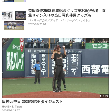
益田直也250S達成記念グッズ第2弾が登場 直
筆サイン入りや当日写真使用グッズも
パ・リーグ公式メディア「パ・リーグインサイト」
2026/8/9 20:04
5:24
阪神vs中日 2026/08/09 ダイジェスト
HANSHIN Tigers.
2026/8/9 21:27