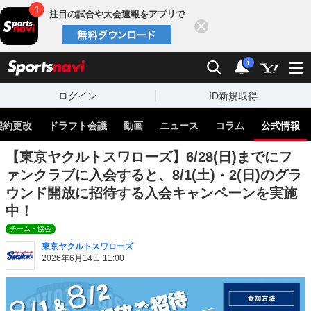
注目の試合や大会速報をアプリで
閉じる
sports
検索
通知
i
ログイン
ID新規取得
契約更改
ドラフト会議
動画
ニュース
コラム
公式情報
【東京ヤクルトスワローズ】6/28(日)までにフ
ァンクラブに入会すると、8/1(土)・2(日)のグラ
ウンド開放に招待する入会キャンペーンを実施
中！
チーム・協会
東京ヤクルトスワローズ
2026年6月14日 11:00