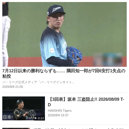
7月12日以来の勝利ならずも…… 隅田知一郎が7回6安打1失点の
粘投
パ・リーグ公式メディア「パ・リーグインサイト」
2026/8/8 21:05
【3回表】坂本 三盗阻止!! 2026/08/09 T-
D
HANSHIN Tigers.
2026/8/9 19:37
0:22