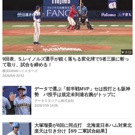
0:12
9回表、S,レイノルズ選手が鋭く落ちる変化球で3者三振に斬っ
て取り、試合を締める！
横浜DeNAベイスターズ
2026/8/9 20:53
データで選ぶ「前半戦MVP」セは投打とも阪神
勢 パ投手は規定未到達右腕がトップに
データスタジアム株式会社
2026/7/29 14:05
大塚瑠晏が8回に同点打 北海道日本ハム対東北
楽天は引き分け【8/9 二軍試合結果】