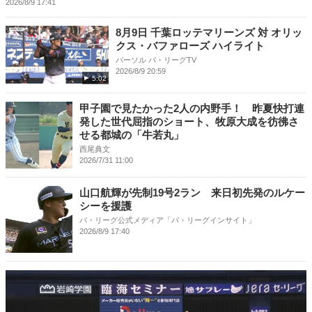
2026/8/9 17:41
8月9日 千葉ロッテマリーンズ 対 オリッ
クス・バファローズ ハイライト
パーソル パ・リーグTV
2026/8/9 20:59
5:02
甲子園で見たかった2人の内野手！ 昨夏快打連
発した世代屈指のショート、牧原大成を彷彿さ
せる都城の「牛若丸」
西尾典文
2026/7/31 11:00
山口航輝が先制19号2ラン 来日初先発のルケー
シーを援護
パ・リーグ公式メディア「パ・リーグインサイト」
2026/8/9 17:40