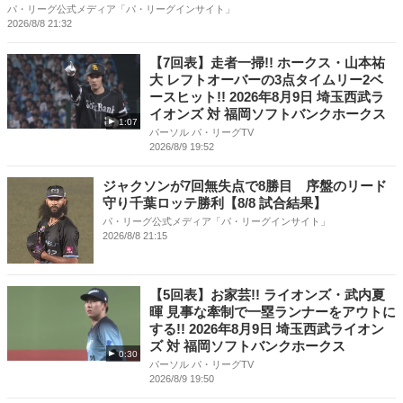
パ・リーグ公式メディア「パ・リーグインサイト」
2026/8/8 21:32
【7回表】走者一掃!! ホークス・山本祐
大 レフトオーバーの3点タイムリー2ベ
ースヒット!! 2026年8月9日 埼玉西武ラ
イオンズ 対 福岡ソフトバンクホークス
1:07
パーソル パ・リーグTV
2026/8/9 19:52
ジャクソンが7回無失点で8勝目 序盤のリード
守り千葉ロッテ勝利【8/8 試合結果】
パ・リーグ公式メディア「パ・リーグインサイト」
2026/8/8 21:15
【5回表】お家芸!! ライオンズ・武内夏
暉 見事な牽制で一塁ランナーをアウトに
する!! 2026年8月9日 埼玉西武ライオン
ズ 対 福岡ソフトバンクホークス
0:30
パーソル パ・リーグTV
2026/8/9 19:50