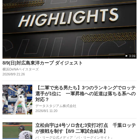
3:09
8/9(日)対広島東洋カープ ダイジェスト
横浜DeNAベイスターズ
2026/8/9 21:26
【二軍で光る男たち】3つのランキングでロッテ
選手が1位に 一軍昇格への近道は落ちる系への
対応？
データスタジアム株式会社
2026/8/1 11:20
立松由宇は4号ソロ含む3安打2打点 千葉ロッテ
が接戦を制す【8/9 二軍試合結果】
パ・リーグ公式メディア「パ・リーグインサイト」