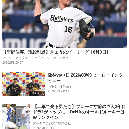
【平野佳寿、現役引退】きょうのパ・リーグ【8月9日】
パ・リーグ公式メディア「パ・リーグインサイト」
2026/8/9 20:07
阪神vs中日 2026/08/09 ヒーローインタ
ビュー
HANSHIN Tigers.
2026/8/9 21:39
1:55
【二軍で光る男たち】ブレーク寸前の巨人2年目
ドラ1がトップに DeNAのオールドルーキーは
Wランクイン
データスタジアム株式会社
2026/8/8 10:45